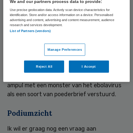
We and our partners process data to provide:
Ongewis
Use precise geolocation data. Actively scan device characteristics for
identification. Store and/or access information on a device. Personalised
advertising and content, advertising and content measurement, audience
Het is te billijken dat mensen zo denken. De
research and services development.
antwoorden liggen niet voor het
List of Partners (vendors)
oprapen. De feiten zijn hard, de cijfers
liegen niet en de toekomst is ongewis. Ebola
Manage Preferences
is een groot probleem en dat blijft zo. In
december komen veel hulpverleners thuis
Reject All
I Accept
met de feestdagen en recent werd een
ampul met een monster van het ebolavirus
als een soort van poederbrief verstuurd.
Podiumzicht
Ik wil er graag nog een vraag aan