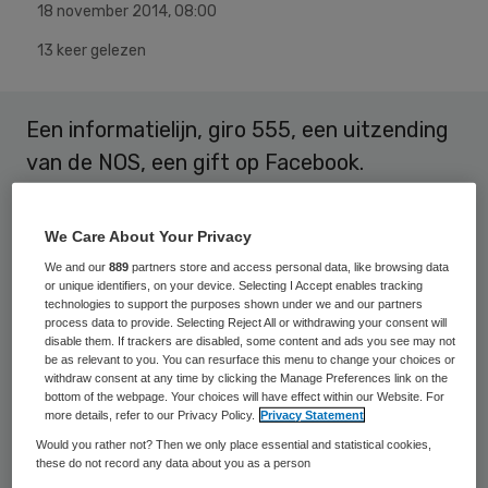
18 november 2014
,
08:00
13 keer gelezen
Een informatielijn, giro 555, een uitzending
van de NOS, een gift op Facebook.
Voorzichtige geluiden dat in sommige
ziektegebieden ebola op zijn retour zou zijn
We Care About Your Privacy
en de ontwikkeling van een probaat
We and our
889
partners store and access personal data, like browsing data
or unique identifiers, on your device. Selecting I Accept enables tracking
medicijn. Zie daar ebola in het nieuws.
technologies to support the purposes shown under we and our partners
process data to provide. Selecting Reject All or withdrawing your consent will
disable them. If trackers are disabled, some content and ads you see may not
En steeds komt bij mij de vraag op van de
be as relevant to you. You can resurface this menu to change your choices or
man op straat. Hoe erg is het nou?
withdraw consent at any time by clicking the Manage Preferences link on the
bottom of the webpage. Your choices will have effect within our Website. For
Aangevuld door die van de vrouw om de
more details, refer to our Privacy Policy.
Privacy Statement
hoek: hoe groot is de kans dat ik ebola krijg?
Would you rather not? Then we only place essential and statistical cookies,
these do not record any data about you as a person