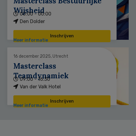
Masterclass Bestuurlijke
Wijsheid
00:00 - 00:00
Den Dolder
Inschrijven
Meer informatie
16 december 2025, Utrecht
Masterclass
Teamdynamiek
09:00 - 16:30
Van der Valk Hotel
Inschrijven
Meer informatie