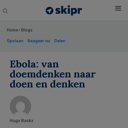
Search
this
Secondary
website
Sidebar
Home
›
Blogs
Opslaan
Reageer nu
Delen
Ebola: van
doemdenken naar
doen en denken
Hugo Backx