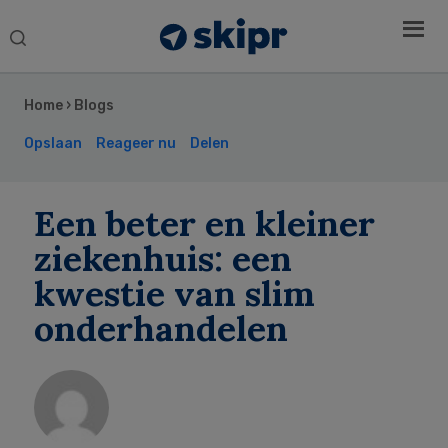
Search
this
Secondary
website
Sidebar
Home
›
Blogs
Opslaan
Reageer nu
Delen
Een beter en kleiner
ziekenhuis: een
kwestie van slim
onderhandelen