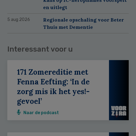
kans op IC-heropnames voorspelt
en uitlegt
Regionale opschaling voor Beter
5 aug 2026
Thuis met Dementie
Interessant voor u
171 Zomereditie met
Fenna Eefting: ‘In de
zorg mis ik het yes!-
gevoel’
Naar de podcast