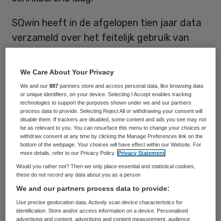
SQwin heeft in de afgelopen tien jaar data
verzameld over het feitelijk gebruik van
poliklinieken, kantoren en andere
voorzieningen in zorginstellingen. De
We Care About Your Privacy
gemiddelde bezetting van spreek-
We and our
887
partners store and access personal data, like browsing data
onderzoekskamers komt vaak niet uit boven
or unique identifiers, on your device. Selecting I Accept enables tracking
technologies to support the purposes shown under we and our partners
de 40 procent. En zelfs als je weet dat bij
process data to provide. Selecting Reject All or withdrawing your consent will
disable them. If trackers are disabled, some content and ads you see may not
een beetje ziekenhuis al snel praat over 15
be as relevant to you. You can resurface this menu to change your choices or
withdraw consent at any time by clicking the Manage Preferences link on the
duizend logistieke bewegingen per week,
bottom of the webpage. Your choices will have effect within our Website. For
more details, refer to our Privacy Policy.
Privacy Statement
wordt de ruimte vaak zwaar onderbenut.
Would you rather not? Then we only place essential and statistical cookies,
En dat niet alleen: ook voor apparatuur en
these do not record any data about you as a person
bedden geldt dit vaak.
We and our partners process data to provide:
Use precise geolocation data. Actively scan device characteristics for
Analyse van logistieke stromen en
identification. Store and/or access information on a device. Personalised
advertising and content, advertising and content measurement, audience