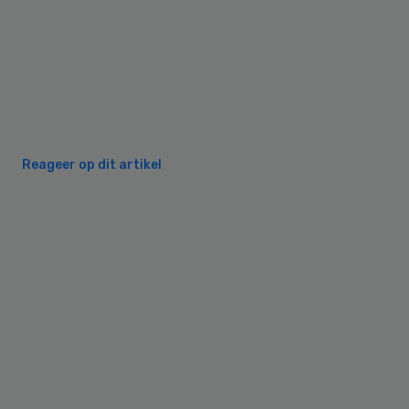
Reageer op dit artikel
Primary
Sidebar