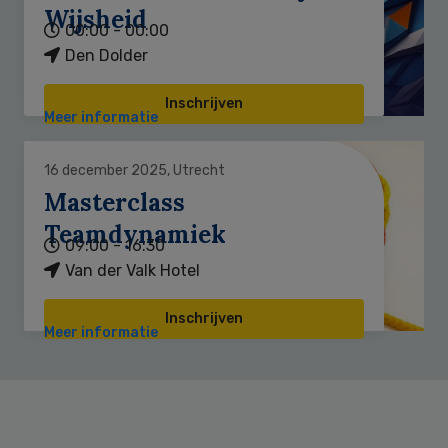
Wijsheid
00:00 - 00:00
Den Dolder
Inschrijven
Meer informatie
16 december 2025, Utrecht
Masterclass
Teamdynamiek
09:00 - 16:30
Van der Valk Hotel
Inschrijven
Meer informatie