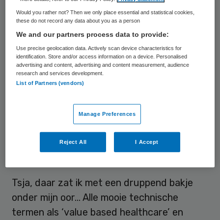
parameters die er echt toe doen! Nu krijg ik
Would you rather not? Then we only place essential and statistical cookies,
bij de steeds nieuwe maatregelen en
these do not record any data about you as a person
We and our partners process data to provide:
controleprocedures het gevoel dat deze
Use precise geolocation data. Actively scan device characteristics for
worden gemaakt door mensen die volstrekt
identification. Store and/or access information on a device. Personalised
niet begrijpen waar het echt om gaat. Het
advertising and content, advertising and content measurement, audience
research and services development.
lijkt wel alsof er een dikke muur rondom de
List of Partners (vendors)
spreekkamer wordt gebouwd, waardoor
dokters en patiënten steeds verder
Manage Preferences
verwijderd raken van de beleidsmakers.”
Reject All
I Accept
Hol en leeg
Tsja, daar zat ik met een druppend bakje
onder mijn oor… Alle mooie technische
termen als ‘value based healthcare’ en