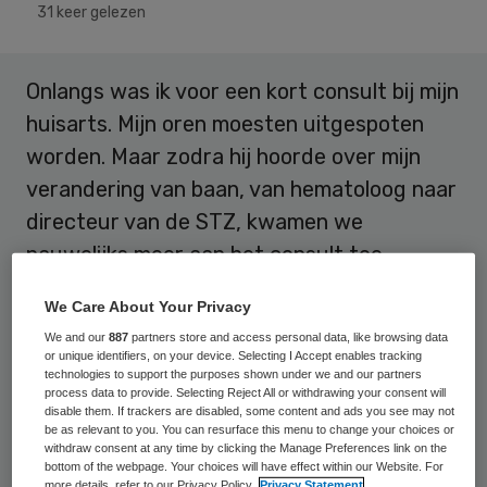
31 keer gelezen
Onlangs was ik voor een kort consult bij mijn
huisarts. Mijn oren moesten uitgespoten
worden. Maar zodra hij hoorde over mijn
verandering van baan, van hematoloog naar
directeur van de STZ, kwamen we
nauwelijks meer aan het consult toe,
Zo hoog zaten hem een aantal grieven over
We Care About Your Privacy
de organisatie van de gezondheidszorg van
We and our
887
partners store and access personal data, like browsing data
or unique identifiers, on your device. Selecting I Accept enables tracking
tegenwoordig. “Ik sta volledig achter
technologies to support the purposes shown under we and our partners
process data to provide. Selecting Reject All or withdrawing your consent will
kwaliteitscontrole”, zei hij. “ Ik begrijp ook
disable them. If trackers are disabled, some content and ads you see may not
be as relevant to you. You can resurface this menu to change your choices or
dat ik als opleider van co-assistenten
withdraw consent at any time by clicking the Manage Preferences link on the
gevisiteerd moet worden. Maar hanteer dan
bottom of the webpage. Your choices will have effect within our Website. For
more details, refer to our Privacy Policy.
Privacy Statement