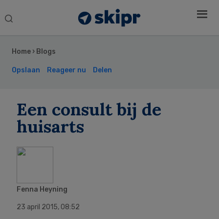
Search
this
Secondary
website
Sidebar
Home
›
Blogs
Opslaan
Reageer nu
Delen
Een consult bij de
huisarts
Fenna Heyning
23 april 2015
,
08:52