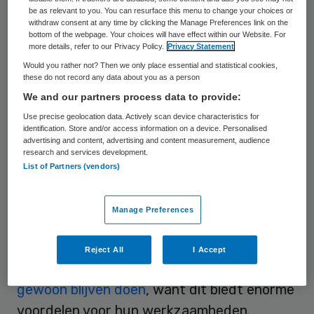
be as relevant to you. You can resurface this menu to change your choices or
van deze landelijke plannen? Is dit het einde
withdraw consent at any time by clicking the Manage Preferences link on the
bottom of the webpage. Your choices will have effect within our Website. For
van een mooie oplossing voor veilige
more details, refer to our Privacy Policy.
Privacy Statement
uitwisseling van patiëntengegevens?
Would you rather not? Then we only place essential and statistical cookies,
these do not record any data about you as a person
Voordat we die vragen kunnen
We and our partners process data to provide:
beantwoorden, moeten we eerst kijken
Use precise geolocation data. Actively scan device characteristics for
waar we het eigenlijk over hebben.
identification. Store and/or access information on a device. Personalised
advertising and content, advertising and content measurement, audience
research and services development.
EPD stopt niet
List of Partners (vendors)
Velen denken dat het EPD nu stopt.
Dat is
Manage Preferences
natuurlijk niet zo
. Vrijwel alle artsen en
ziekenhuizen werken inmiddels al met een
Reject All
I Accept
elektronisch patiënten dossier. Zij zullen dat
gewoon blijven doen
, want dit biedt enorme
voordelen voor hun werkzaamheden.