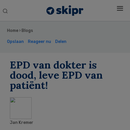
Search
this
Secondary
website
Sidebar
Home
›
Blogs
Opslaan
Reageer nu
Delen
EPD van dokter is
dood, leve EPD van
patiënt!
Jan Kremer