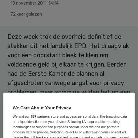
18 november 2011
,
14:14
72 keer gelezen
Deze week trok de overheid definitief de
stekker uit het landelijk EPD. Het draagvlak
voor een doorstart bleek te klein om
voldoende geld bij elkaar te krijgen. Eerder
had de Eerste Kamer de plannen al
afgeschoten vanwege angst voor privacy
problemen, maar sommige wilden het op een
regionale schaal toch nog eens proberen.
We Care About Your Privacy
We and our
887
partners store and access personal data, like browsing data
Rouwen?
or unique identifiers, on your device. Selecting I Accept enables tracking
technologies to support the purposes shown under we and our partners
process data to provide. Selecting Reject All or withdrawing your consent will
Moeten we nu rouwig zijn om het mislukken
disable them. If trackers are disabled, some content and ads you see may not