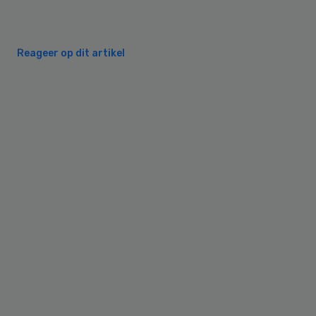
Reageer op dit artikel
Primary
Sidebar