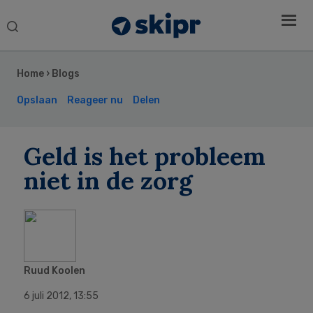
Search
this
Secondary
website
Sidebar
Home
›
Blogs
Opslaan
Reageer nu
Delen
Geld is het probleem
niet in de zorg
Ruud Koolen
6 juli 2012
,
13:55