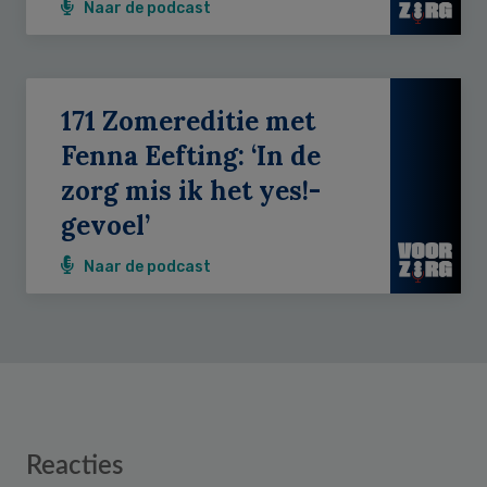
Naar de podcast
171 Zomereditie met
Fenna Eefting: ‘In de
zorg mis ik het yes!-
gevoel’
Naar de podcast
Reader
Reacties