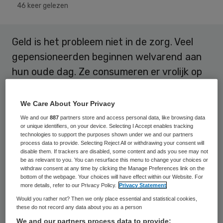
46 keer gelezen
Geld is het probleem niet in de zorg. Veel
gepensioneerden beginnen welvarend aan
hun oude dag. Ze consumeren er vrolijk op
los. “Maar zodra hun laatste dure jaar
aanbreekt en zij verzorging of verpleging
We Care About Your Privacy
nodig hebben, houden ze de hand op bij de
We and our
887
partners store and access personal data, like browsing data
or unique identifiers, on your device. Selecting I Accept enables tracking
overheid. Dan doen ze een beroep op de
technologies to support the purposes shown under we and our partners
process data to provide. Selecting Reject All or withdrawing your consent will
solidariteit van de generaties die na ons
disable them. If trackers are disabled, some content and ads you see may not
komen.”
be as relevant to you. You can resurface this menu to change your choices or
withdraw consent at any time by clicking the Manage Preferences link on the
bottom of the webpage. Your choices will have effect within our Website. For
Scheidend SER-voorzitter Alexander
more details, refer to our Privacy Policy.
Privacy Statement
Rinnooy Kan wil daar op zijn minst een groot
Would you rather not? Then we only place essential and statistical cookies,
these do not record any data about you as a person
vraagteken bij zetten. (Interview ‘Sommige
We and our partners process data to provide: