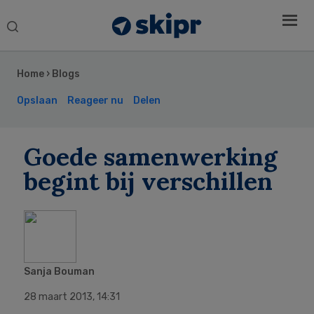
Search
this
Secondary
website
Sidebar
Home
›
Blogs
Opslaan
Reageer nu
Delen
Goede samenwerking
begint bij verschillen
Sanja Bouman
28 maart 2013
,
14:31