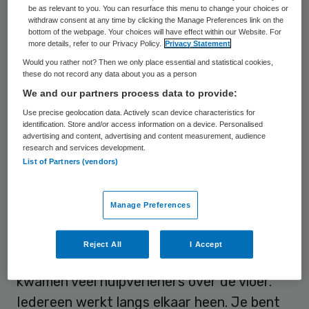
be as relevant to you. You can resurface this menu to change your choices or
acht. Je kunt pas goed samenwerken als je
withdraw consent at any time by clicking the Manage Preferences link on the
bottom of the webpage. Your choices will have effect within our Website. For
verschillend bent. Meer van hetzelfde is er
more details, refer to our Privacy Policy.
Privacy Statement
al genoeg. Laat zorgaanbieders elkaar
Would you rather not? Then we only place essential and statistical cookies,
aanvullen in plaats van te streven naar
one
these do not record any data about you as a person
We and our partners process data to provide:
size fits all
. Goed overleg is de belangrijkste
Use precise geolocation data. Actively scan device characteristics for
randvoorwaarde. Wat doe jij en wat doe ik?
identification. Store and/or access information on a device. Personalised
Als er wordt gezegd dat iets niet kan
, heb
advertising and content, advertising and content measurement, audience
research and services development.
het er dan met elkaar over.
List of Partners (vendors)
Meedenken
Manage Preferences
Neem nou Antje Loorbach uit het Friese
Reject All
I Accept
Grou. Zij zegt: “Ik had veel problemen en er
kwamen veel hulpverleners over de vloer.
Iedereen werkt langs elkaar heen. Je bent