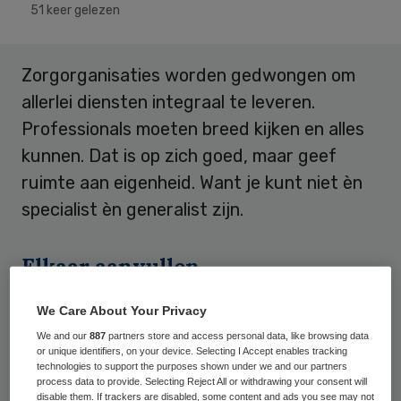
51 keer gelezen
Zorgorganisaties worden gedwongen om
allerlei diensten integraal te leveren.
Professionals moeten breed kijken en alles
kunnen. Dat is op zich goed, maar geef
ruimte aan eigenheid. Want je kunt niet èn
specialist èn generalist zijn.
Elkaar aanvullen
De passie van de hulpverlener wordt pas
We Care About Your Privacy
zichtbaar als hij doet waarvoor hij is
We and our
887
partners store and access personal data, like browsing data
or unique identifiers, on your device. Selecting I Accept enables tracking
opgeleid. De hulpverlener moet ook de
technologies to support the purposes shown under we and our partners
process data to provide. Selecting Reject All or withdrawing your consent will
ruimte krijgen om te doen wat hij goed
disable them. If trackers are disabled, some content and ads you see may not