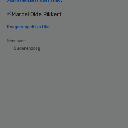
Aanmelden kan hier
.
Reageer op dit artikel
Meer over:
Ouderenzorg
Primary
Sidebar