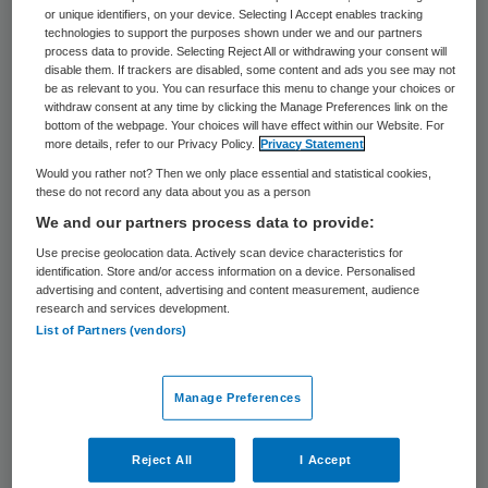
ziet de psychiater hem op de SEH. Deze
or unique identifiers, on your device. Selecting I Accept enables tracking
technologies to support the purposes shown under we and our partners
vindt hem manisch of delirant (acuut
process data to provide. Selecting Reject All or withdrawing your consent will
disable them. If trackers are disabled, some content and ads you see may not
verward), en vreest een hersenproces door
be as relevant to you. You can resurface this menu to change your choices or
withdraw consent at any time by clicking the Manage Preferences link on the
de vermagering. Hij draagt de patiënt
bottom of the webpage. Your choices will have effect within our Website. For
daarom na twee uur over op de neuroloog.
more details, refer to our Privacy Policy.
Privacy Statement
Would you rather not? Then we only place essential and statistical cookies,
Deze laat een MRI-scan maken, maar vindt
these do not record any data about you as a person
behalve de nodige hersenatrofie geen
We and our partners process data to provide:
gezwel. De neuroloog vraagt, nadat de
Use precise geolocation data. Actively scan device characteristics for
identification. Store and/or access information on a device. Personalised
scan-uitslag na 2,5 uur bekend is, de
advertising and content, advertising and content measurement, audience
internist in verband met het
research and services development.
List of Partners (vendors)
gewichtsverlies en de wat hoge
bloedsuiker. De internist vindt dat de
Manage Preferences
mogelijke suikerziekte meevalt en dat de
ziekte wellicht te maken heeft met de
Reject All
I Accept
psychofarmaca die de patiënt al gebruikt.