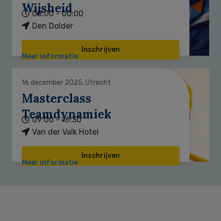
Wijsheid
00:00 - 00:00
Den Dolder
Inschrijven
Meer informatie
16 december 2025, Utrecht
Masterclass
Teamdynamiek
09:00 - 16:30
Van der Valk Hotel
Inschrijven
Meer informatie