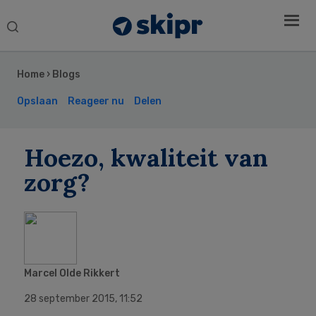
Search
this
Secondary
website
Sidebar
Home
›
Blogs
Opslaan
Reageer nu
Delen
Hoezo, kwaliteit van
zorg?
Marcel Olde Rikkert
28 september 2015
,
11:52