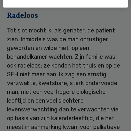
Radeloos
Tot slot mocht ik, als geriater, de patiënt
zien. Inmiddels was de man onrustiger
geworden en wilde niet op een
behandelkamer wachten. Zijn familie was
ook radeloos; ze konden het thuis en op de
SEH niet meer aan. Ik zag een ernstig
verzwakte, kwetsbare, sterk ondervoede
man, met een veel hogere biologische
leeftijd en een veel slechtere
levensverwachting dan te verwachten viel
op basis van zijn kalenderleeftijd, die het
meest in aanmerking kwam voor palliatieve