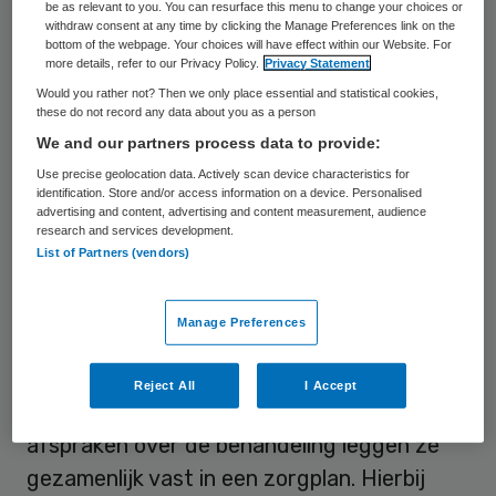
be as relevant to you. You can resurface this menu to change your choices or
bespreekt met de patiënt de verstrekking
withdraw consent at any time by clicking the Manage Preferences link on the
bottom of the webpage. Your choices will have effect within our Website. For
van de hulpmiddelen bespreekt en regelt
more details, refer to our Privacy Policy.
Privacy Statement
eventuele wijzigingen. Via deze
Would you rather not? Then we only place essential and statistical cookies,
verpleegkundige lijkt de
these do not record any data about you as a person
We and our partners process data to provide:
hulpmiddelenleverancier op de stoel van de
Use precise geolocation data. Actively scan device characteristics for
behandelaar te gaan zitten. Dat is
identification. Store and/or access information on a device. Personalised
ongewenst.
advertising and content, advertising and content measurement, audience
research and services development.
List of Partners (vendors)
Medische beslissing
Manage Preferences
De basis van de zorg is dat de patiënt zijn
zorg krijgt in overleg met zijn behandelaar
Reject All
I Accept
(huisarts of medisch specialist). De
afspraken over de behandeling leggen ze
gezamenlijk vast in een zorgplan. Hierbij