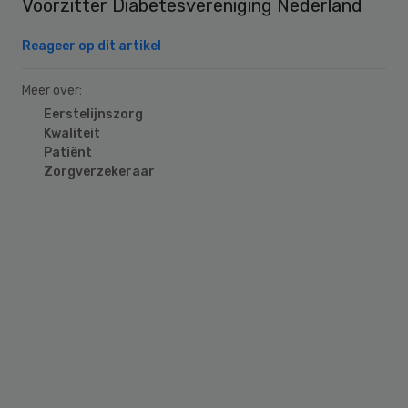
Voorzitter Diabetesvereniging Nederland
Reageer op dit artikel
Meer over:
Eerstelijnszorg
Kwaliteit
Patiënt
Zorgverzekeraar
Primary
Sidebar