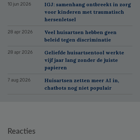
IGJ: samenhang ontbreekt in zorg
10 jun 2026
voor kinderen met traumatisch
hersenletsel
Veel huisartsen hebben geen
28 apr 2026
beleid tegen discriminatie
Geliefde huisartsentool werkte
28 apr 2026
vijf jaar lang zonder de juiste
papieren
Huisartsen zetten meer AI in,
7 aug 2026
chatbots nog niet populair
Reader
Reacties
Interactions