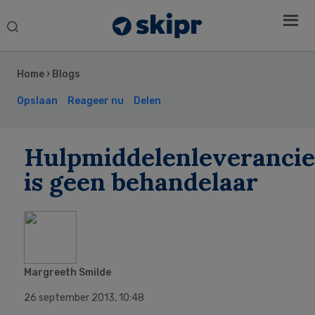
Search
this
Secondary
website
Sidebar
Home
›
Blogs
Opslaan
Reageer nu
Delen
Hulpmiddelenleverancie
is geen behandelaar
Margreeth Smilde
26 september 2013
,
10:48