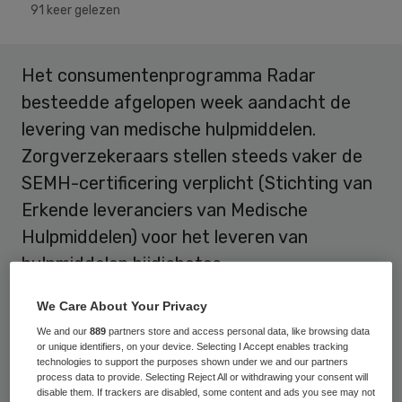
91 keer gelezen
Het consumentenprogramma Radar
besteedde afgelopen week aandacht de
levering van medische hulpmiddelen.
Zorgverzekeraars stellen steeds vaker de
SEMH-certificering verplicht (Stichting van
Erkende leveranciers van Medische
Hulpmiddelen) voor het leveren van
hulpmiddelen bijdiabetes.
Om aan de eisen van deze certificering te
We Care About Your Privacy
voldoen moeten hulpmiddelenleveranciers,
We and our
889
partners store and access personal data, like browsing data
or unique identifiers, on your device. Selecting I Accept enables tracking
zoals apotheken, een BIG-geregistreerde
technologies to support the purposes shown under we and our partners
process data to provide. Selecting Reject All or withdrawing your consent will
verpleegkundige in dienst hebben. Die
disable them. If trackers are disabled, some content and ads you see may not