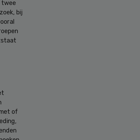
r twee
zoek, bij
ooral
groepen
tstaat
et
n
 met of
eding,
izenden
 boeken