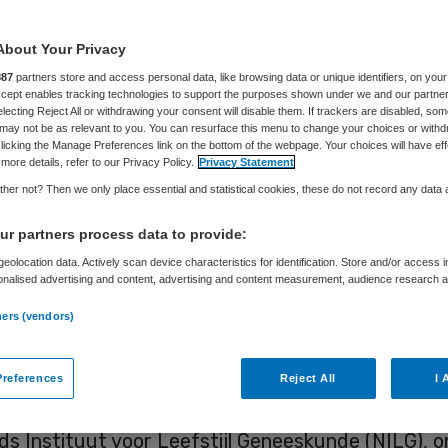
About Your Privacy
Gaston Remmers
4 december 2019
,
17:17
1331 keer gelezen
887
partners store and access personal data, like browsing data or unique identifiers, on your
Accept enables tracking technologies to support the purposes shown under we and our partne
electing Reject All or withdrawing your consent will disable them. If trackers are disabled, so
may not be as relevant to you. You can resurface this menu to change your choices or withd
licking the Manage Preferences link on the bottom of the webpage. Your choices will have eff
more details, refer to our Privacy Policy.
Privacy Statement
lgeneeskunde wordt gaandeweg steeds meer om
her not? Then we only place essential and statistical cookies, these do not record any data
ls het klinkt dat de dagelijkse leefstijl de basis z
r partners process data to provide:
gezondheid en herstel, zo ver is de gezondheidszo
eolocation data. Actively scan device characteristics for identification. Store and/or access 
hiervan afgedreven.
onalised advertising and content, advertising and content measurement, audience research 
.
 bundelen steeds meer partijen de krachten om
ners (vendors)
geneeskunde een plek en een smoel te geven, met 
appelijke onderbouwing. Zo was ik begin oktober
references
Reject All
I 
se brainstorm bijeenkomst georganiseerd door 
ds Instituut voor Leefstijl Geneeskunde (NILG), 