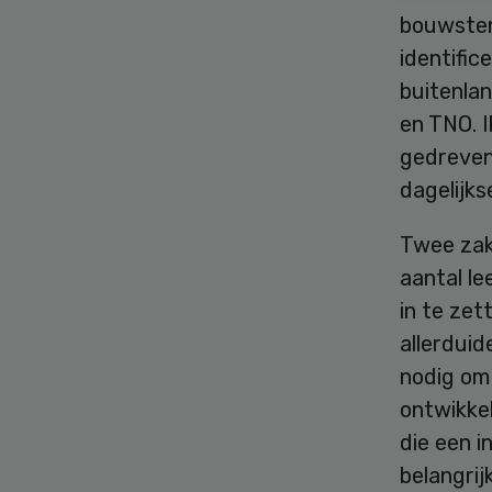
bouwsten
identific
buitenlan
en TNO. 
gedreven
dagelijks
Twee zak
aantal le
in te zet
allerduid
nodig om 
ontwikke
die een i
belangrij