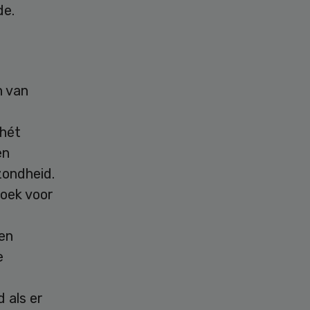
de.
n van
 hét
en
zondheid.
zoek voor
en
e
 als er