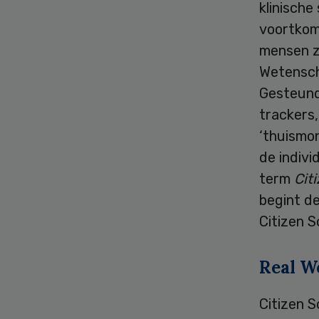
klinische
voortkom
mensen zi
Wetensch
Gesteund
trackers,
‘thuismo
de indivi
term
Cit
begint d
Citizen 
Real W
Citizen S