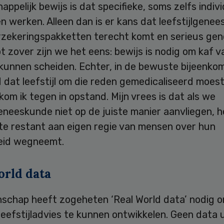
ppelijk bewijs is dat specifieke, soms zelfs indiv
 werken. Alleen dan is er kans dat leefstijlgene
erzekeringspakketten terecht komt en serieus ge
t zover zijn we het eens: bewijs is nodig om kaf v
 kunnen scheiden. Echter, in de bewuste bijeenko
 dat leefstijl om die reden gemedicaliseerd moes
 kom ik tegen in opstand. Mijn vrees is dat als we
geneeskunde niet op de juiste manier aanvliegen, h
ste restant aan eigen regie van mensen over hun
eid wegneemt.
orld data
schap heeft zogeheten ‘Real World data’ nodig 
leefstijladvies te kunnen ontwikkelen. Geen data 