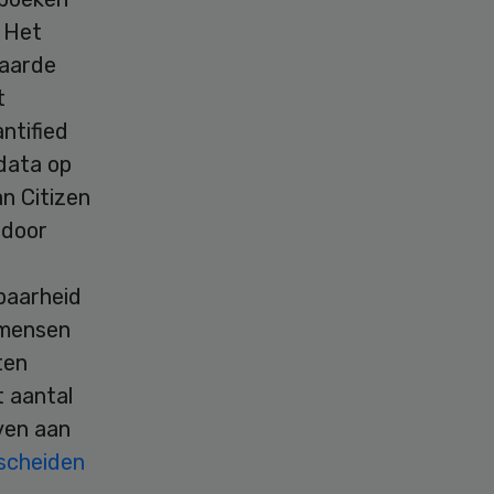
. Het
waarde
t
ntified
 data op
an Citizen
 door
baarheid
 mensen
ten
t aantal
ven aan
scheiden