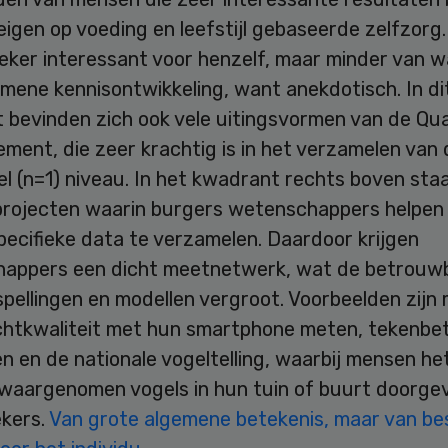
igen op voeding en leefstijl gebaseerde zelfzorg
zeker interessant voor henzelf, maar minder van 
mene kennisontwikkeling, want anekdotisch. In di
 bevinden zich ook vele uitingsvormen van de Qua
ment, die zeer krachtig is in het verzamelen van
el (n=1) niveau. In het kwadrant rechts boven sta
projecten waarin burgers wetenschappers helpen
pecifieke data te verzamelen. Daardoor krijgen
appers een dicht meetnetwerk, wat de betrouw
pellingen en modellen vergroot. Voorbeelden zijn
uchtkwaliteit met hun smartphone meten, tekenbe
 en de nationale vogeltelling, waarbij mensen he
 waargenomen vogels in hun tuin of buurt doorge
kers.
Van grote algemene betekenis, maar van be