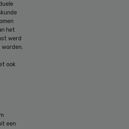
iduele
eskunde
nomen
an het
mst werd
t worden.
et ook
om
uit een