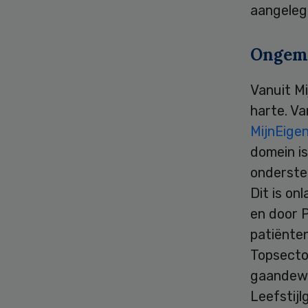
aangelege
Ongem
Vanuit M
harte. Va
MijnEige
domein is
onderste
Dit is o
en door 
patiënte
Topsecto
gaandewe
Leefstijl