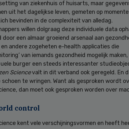
 setting van ziekenhuis of huisarts, maar gegeven
en uit het dagelijkse leven, gemeten op momente
ch bevinden in de complexiteit van alledag.
appers willen dolgraag deze individuele data oph
 door een almaar groeiend arsenaal aan gezondh
 en andere zogeheten e-health applicaties die
nitoring’ van iemands gezondheid mogelijk maken,
duele burger een steeds interessanter studieobje
izen Science
valt in dit verband ook geregeld. En 
e schoen te wringen. Want als gesproken wordt o
Science, dan moet ook gesproken worden over mac
orld control
cience kent vele verschijningsvormen en heeft hee