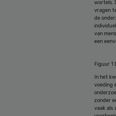
wortels.
vragen te 
de onderz
individue
van mense
een eenv
Figuur 1 
In het k
voeding e
onderzoe
zonder e
vaak als 
voorbeel