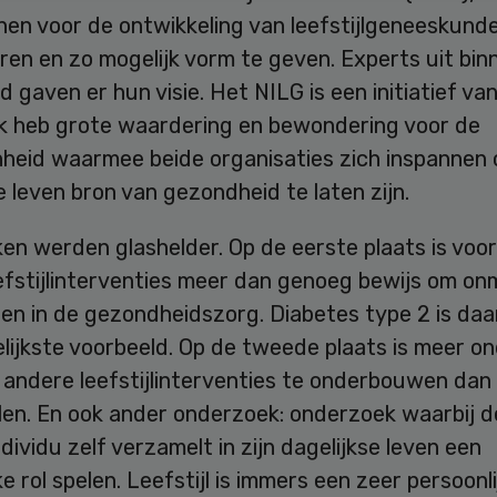
en voor de ontwikkeling van leefstijlgeneeskunde
eren en zo mogelijk vorm te geven. Experts uit bin
d gaven er hun visie. Het NILG is een initiatief v
Ik heb grote waardering en bewondering voor de
heid waarmee beide organisaties zich inspannen
e leven bron van gezondheid te laten zijn.
en werden glashelder. Op de eerste plaats is voo
efstijlinterventies meer dan genoeg bewijs om onm
ten in de gezondheidszorg. Diabetes type 2 is da
elijkste voorbeeld. Op de tweede plaats is meer o
andere leefstijlinterventies te onderbouwen dan 
len. En ook ander onderzoek: onderzoek waarbij d
ndividu zelf verzamelt in zijn dagelijkse leven een
ke rol spelen. Leefstijl is immers een zeer persoonl