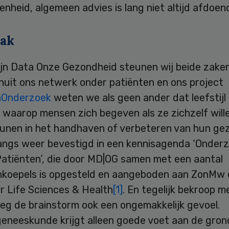
nheid, algemeen advies is lang niet altijd afdoen
ak
ijn Data Onze Gezondheid steunen wij beide zake
nuit ons netwerk onder patiënten en ons project
nOnderzoek
weten we als geen ander dat leefstijl
 waarop mensen zich begeven als ze zichzelf will
unen in het handhaven of verbeteren van hun ge
nlangs weer bevestigd in een kennisagenda ‘Onder
Patiënten’, die door MD|OG samen met een aantal
nkoepels is opgesteld en aangeboden aan ZonMw 
r Life Sciences & Health
[1]
. En tegelijk bekroop m
g de brainstorm ook een ongemakkelijk gevoel.
geneeskunde krijgt alleen goede voet aan de grond