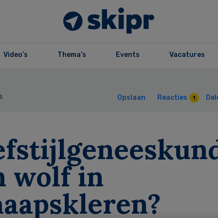
Video’s
Thema’s
Events
Vacatures
s
Opslaan
Reacties
Del
1
fstijlgeneeskund
 wolf in
haapskleren?