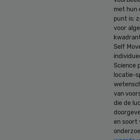
met hun e
punt is: 
voor alge
kwadrant
Self Move
individue
Science 
locatie-s
wetensch
van voors
die de l
doorgeven
en soort
onderzoe