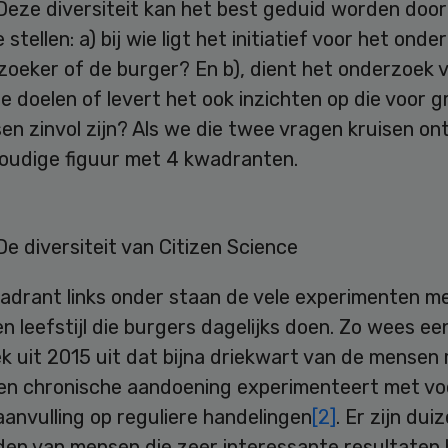
 Deze diversiteit kan het best geduid worden doo
stellen: a) bij wie ligt het initiatief voor het onder
oeker of de burger? En b), dient het onderzoek v
le doelen of levert het ook inzichten op die voor 
n zinvol zijn? Als we die twee vragen kruisen on
oudige figuur met 4 kwadranten.
De diversiteit van Citizen Science
wadrant links onder staan de vele experimenten m
n leefstijl die burgers dagelijks doen. Zo wees ee
k uit 2015 uit dat bijna driekwart van de mensen
en chronische aandoening experimenteert met vo
aanvulling op reguliere handelingen
[2]
. Er zijn du
den van mensen die zeer interessante resultaten