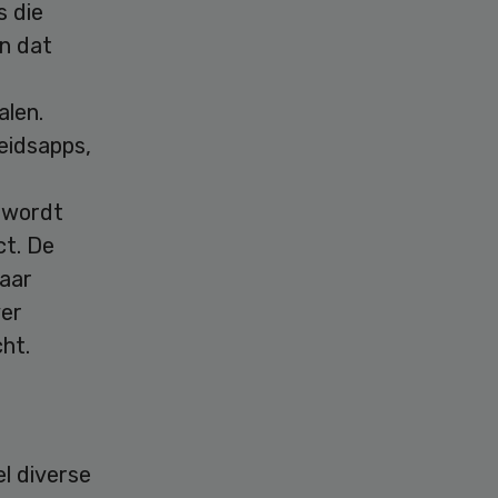
s die
n dat
alen.
eidsapps,
 wordt
ct. De
daar
ver
ht.
l diverse