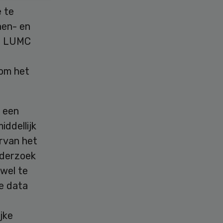
 te
nen- en
an LUMC
 om het
r een
iddellijk
arvan het
nderzoek
wel te
e data
ijke