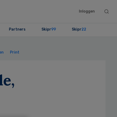
Searc
Inloggen
this
websit
Partners
Skipr
99
Skipr
22
Primary
Sidebar
en
Print
e,