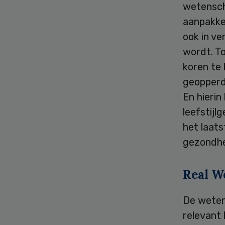
wetenscha
aanpakken
ook in v
wordt. To
koren te
geopperd
En hierin
leefstijl
het laat
gezondh
Real W
De weten
relevant 