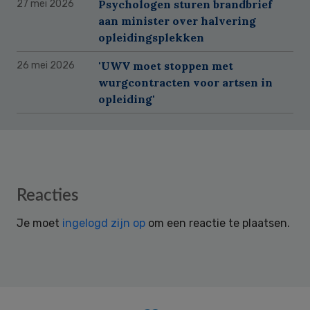
Psychologen sturen brandbrief
27 mei 2026
aan minister over halvering
opleidingsplekken
'UWV moet stoppen met
26 mei 2026
wurgcontracten voor artsen in
opleiding'
Reader
Reacties
Interactions
Je moet
ingelogd zijn op
om een reactie te plaatsen.