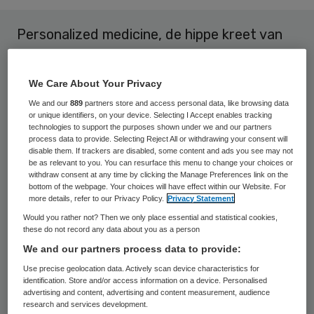
Personalized medicine, de hippe kreet van
nu. Dat deed Hippocrates toch ook al, met
zijn behandelingen gebaseerd op ieders
We Care About Your Privacy
neiging tot bepaalde lichaamsstoffen als
We and our
889
partners store and access personal data, like browsing data
bloed en gal?
or unique identifiers, on your device. Selecting I Accept enables tracking
technologies to support the purposes shown under we and our partners
process data to provide. Selecting Reject All or withdrawing your consent will
Maar tegenwoordig wordt er iets heel
disable them. If trackers are disabled, some content and ads you see may not
be as relevant to you. You can resurface this menu to change your choices or
anders mee bedoeld. Een silver bullet: Iets
withdraw consent at any time by clicking the Manage Preferences link on the
bottom of the webpage. Your choices will have effect within our Website. For
duurders en meer high tech:
more details, refer to our Privacy Policy.
Privacy Statement
geneesmiddelen aanpassen aan het genoom
Would you rather not? Then we only place essential and statistical cookies,
these do not record any data about you as a person
van de patiënt, of beter gezegd, aan het
We and our partners process data to provide:
genoom van diens zieke cellen.
Use precise geolocation data. Actively scan device characteristics for
identification. Store and/or access information on a device. Personalised
Als hematoloog paste ik mijn beleid ook zo
advertising and content, advertising and content measurement, audience
research and services development.