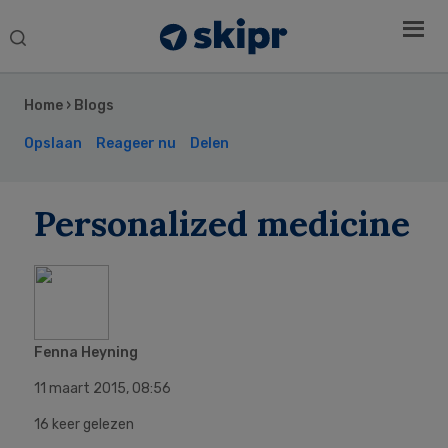
Search
this
Secondary
website
Sidebar
Home
›
Blogs
Opslaan
Reageer nu
Delen
Personalized medicine
Fenna Heyning
11 maart 2015
,
08:56
16 keer gelezen