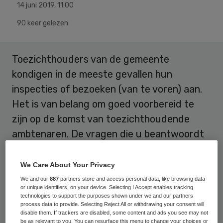
14 juni 2019
,
11:00
90 keer gelezen
Toezichthouders van de gemeente
kondigen in de meeste gevallen hun
inspecties of bezoeken (van te voren) aan.
Het is van belang om goed voorbereid te
zijn op de komst van toezichthoudende
ambtenaren. De vragen die u beantwoordt
en informatie die u verstrekt worden
namelijk door het college van B&W
We Care About Your Privacy
betrokken bij beslissingen die zij ten aanzien
We and our
887
partners store and access personal data, like browsing data
or unique identifiers, on your device. Selecting I Accept enables tracking
van uw informatie nemen.
technologies to support the purposes shown under we and our partners
process data to provide. Selecting Reject All or withdrawing your consent will
disable them. If trackers are disabled, some content and ads you see may not
In het meest vergaande geval over de
be as relevant to you. You can resurface this menu to change your choices or