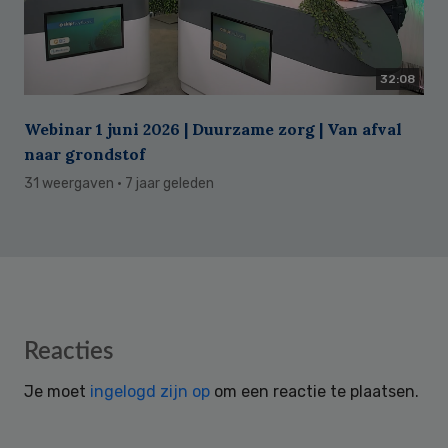
32:08
Webinar 1 juni 2026 | Duurzame zorg | Van afval
naar grondstof
31 weergaven
· 7 jaar geleden
Reader
Reacties
Interactions
Je moet
ingelogd zijn op
om een reactie te plaatsen.