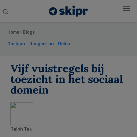
Search
this
Secondary
website
Sidebar
Home
›
Blogs
Opslaan
Reageer nu
Delen
Vijf vuistregels bij
toezicht in het sociaal
domein
Ralph Tak