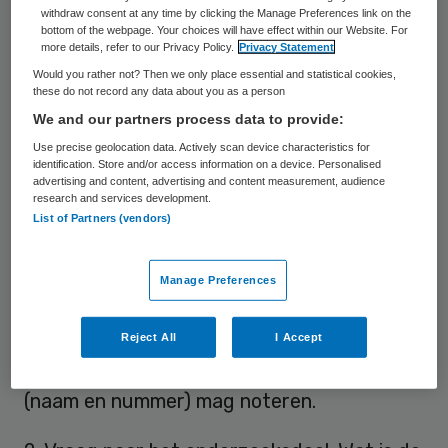
withdraw consent at any time by clicking the Manage Preferences link on the
vraag of u in die gemeente nog wel langer
bottom of the webpage. Your choices will have effect within our Website. For
zorg mag leveren. Controles van de GGD of
more details, refer to our Privacy Policy.
Privacy Statement
Would you rather not? Then we only place essential and statistical cookies,
vanuit gemeente zijn onderdeel van het
these do not record any data about you as a person
spel in het sociaal domein, daarom is het
We and our partners process data to provide:
goed de spelregels te kennen. Met
Use precise geolocation data. Actively scan device characteristics for
identification. Store and/or access information on a device. Personalised
onderstaande vijf vuistregels komt u een
advertising and content, advertising and content measurement, audience
heel eind.
research and services development.
List of Partners (vendors)
1. Weet wie bij u langs komt.
Toezichthouders zijn verplicht om zich
Manage Preferences
desgevraagd te legitimeren. Vraag aan de
ambtenaren die langs komen dus of u hun
Reject All
I Accept
legitimatie mag zien en of u de gegevens
(naam en nummer) mag noteren.