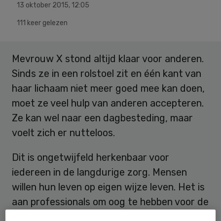
13 oktober 2015
,
12:05
111 keer gelezen
Mevrouw X stond altijd klaar voor anderen.
Sinds ze in een rolstoel zit en één kant van
haar lichaam niet meer goed mee kan doen,
moet ze veel hulp van anderen accepteren.
Ze kan wel naar een dagbesteding, maar
voelt zich er nutteloos.
Dit is ongetwijfeld herkenbaar voor
iedereen in de langdurige zorg. Mensen
willen hun leven op eigen wijze leven. Het is
aan professionals om oog te hebben voor de
levenswensen en -vragen van hun cliënten.