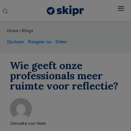
Search
this
Secondary
website
Sidebar
Home
›
Blogs
Opslaan
Reageer nu
Delen
Wie geeft onze
professionals meer
ruimte voor reflectie?
Jenneke van Veen