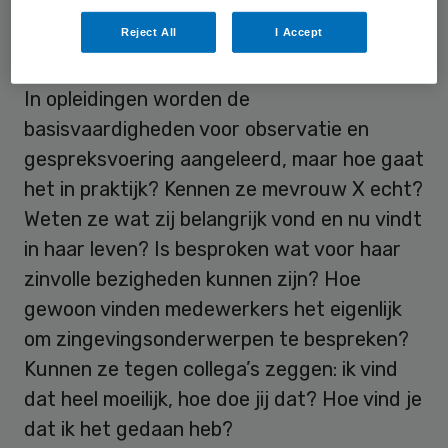
signaleren dat iemand met een
Reject All
I Accept
zingevingsvraag worstelt.
In opleidingen worden de
basisvaardigheden voor observatie en
gespreksvoering aangeleerd, maar hoe gaat
het in praktijk? Kennen ze mevrouw X echt?
Weten ze wat zij belangrijk vond en nu vindt
in haar leven? Is besproken wat voor haar
zinvolle bezigheden kunnen zijn? Hoe
gewoon vinden medewerkers het eigenlijk
om zingevingsonderwerpen te bespreken?
Kunnen ze tegen collega’s zeggen: ik vind
dat heel moeilijk, hoe doe jij dat? Hoe vind je
dat ik het gedaan heb?