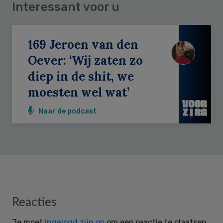
Interessant voor u
169 Jeroen van den
Oever: ‘Wij zaten zo
diep in de shit, we
moesten wel wat’
Naar de podcast
Reader
Reacties
Interactions
Je moet
ingelogd zijn op
om een reactie te plaatsen.