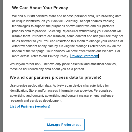
De onlangs ontwikkelde
We Care About Your Privacy
Kwaliteitsstandaard Levensvragen geeft
We and our
889
partners store and access personal data, like browsing data
or unique identifiers, on your device. Selecting I Accept enables tracking
zorgverleners handvatten om meer en
technologies to support the purposes shown under we and our partners
process data to provide. Selecting Reject All or withdrawing your consent will
beter met cliënten in gesprek te gaan.
disable them. If trackers are disabled, some content and ads you see may not
be as relevant to you. You can resurface this menu to change your choices or
withdraw consent at any time by clicking the Manage Preferences link on the
Levensvragen
bottom of the webpage. Your choices will have effect within our Website. For
more details, refer to our Privacy Policy.
Privacy Statement
Would you rather not? Then we only place essential and statistical cookies,
Dat is gemakkelijker gezegd dan gedaan.
these do not record any data about you as a person
Dit regel je niet door in het
We and our partners process data to provide:
kennismakingsgesprek te vragen of de
Use precise geolocation data. Actively scan device characteristics for
identification. Store and/or access information on a device. Personalised
cliënt levensvragen heeft. Het vergt
advertising and content, advertising and content measurement, audience
research and services development.
gespreksvaardigheden van de medewerker
List of Partners (vendors)
om regelmatig met de cliënt en diens
naasten in gesprek te gaan. Het vergt ook
Manage Preferences
het vermogen van medewerkers om te