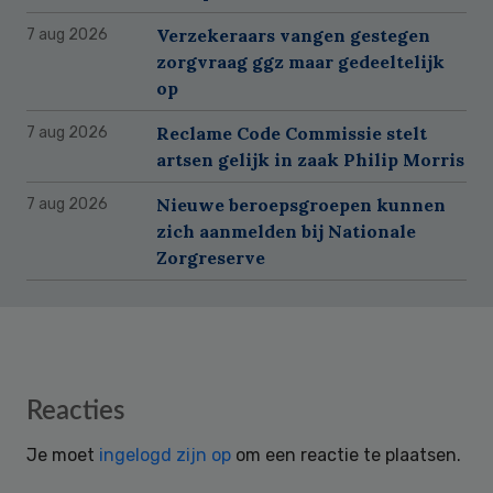
Verzekeraars vangen gestegen
7 aug 2026
zorgvraag ggz maar gedeeltelijk
op
Reclame Code Commissie stelt
7 aug 2026
artsen gelijk in zaak Philip Morris
Nieuwe beroepsgroepen kunnen
7 aug 2026
zich aanmelden bij Nationale
Zorgreserve
Reader
Reacties
Interactions
Je moet
ingelogd zijn op
om een reactie te plaatsen.