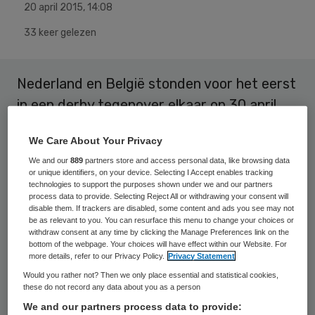
20 april 2015
,
14:08
33 keer gelezen
Nederland en België stonden voor het eerst
in een derby tegenover elkaar op 30 april
1905 in Antwerpen. De medische
We Care About Your Privacy
professionals uit Nederland en Vlaanderen
We and our
889
partners store and access personal data, like browsing data
staan op 23 april ook tegenover elkaar – in
or unique identifiers, on your device. Selecting I Accept enables tracking
technologies to support the purposes shown under we and our partners
een topclass rondom ondernemerschap in
process data to provide. Selecting Reject All or withdrawing your consent will
de zorg, in Vlissingen.
disable them. If trackers are disabled, some content and ads you see may not
be as relevant to you. You can resurface this menu to change your choices or
withdraw consent at any time by clicking the Manage Preferences link on the
Nederlanders zitten vol ideeën en plannen.
bottom of the webpage. Your choices will have effect within our Website. For
more details, refer to our Privacy Policy.
Privacy Statement
Ze ondernemen vaak dingen, wellicht met
Would you rather not? Then we only place essential and statistical cookies,
wisselend succes. Maar daar ligt ook juist
these do not record any data about you as a person
de kracht: van onze mislukkingen worden
We and our partners process data to provide: