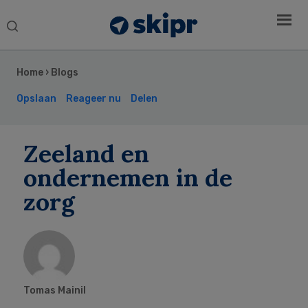
Search
this
Secondary
website
Sidebar
Home
›
Blogs
Opslaan
Reageer nu
Delen
Zeeland en
ondernemen in de
zorg
Tomas Mainil