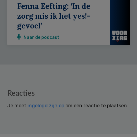
Fenna Eefting: ‘In de
zorg mis ik het yes!-
gevoel’
Naar de podcast
Reader
Reacties
Interactions
Je moet
ingelogd zijn op
om een reactie te plaatsen.