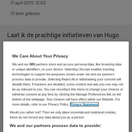
17 april 2019
,
12:02
70 keer gelezen
Laat ik de prachtige initiatieven van Hugo
de Jonge, onze CDA-minister van
Volksgezondheid, niet direct de grond in
We Care About Your Privacy
boren. Want ja, we hebben het
We and our
889
partners store and access personal data, like browsing data
enthousiasme, de daadkracht, de rake
or unique identifiers, on your device. Selecting I Accept enables tracking
technologies to support the purposes shown under we and our partners
opmerkingen en het starten van
process data to provide. Selecting Reject All or withdrawing your consent will
disable them. If trackers are disabled, some content and ads you see may not
projectgroepen echt nodig.
be as relevant to you. You can resurface this menu to change your choices or
withdraw consent at any time by clicking the Manage Preferences link on the
bottom of the webpage. Your choices will have effect within our Website. For
Maar wat wordt uiteindelijk realiteit? Zijn
more details, refer to our Privacy Policy.
Privacy Statement
we daar dan nog in geïnteresseerd? Vinden
Would you rather not? Then we only place essential and statistical cookies,
these do not record any data about you as a person
we dat dan nog belangrijk? Of is het
We and our partners process data to provide:
starten van een initiatief voldoende en zijn