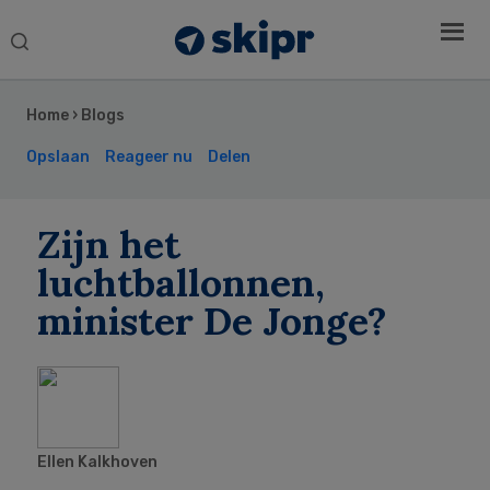
Search
this
Secondary
website
Sidebar
Home
›
Blogs
Opslaan
Reageer nu
Delen
Zijn het
luchtballonnen,
minister De Jonge?
Ellen Kalkhoven