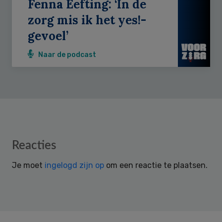
Fenna Eefting: ‘In de
zorg mis ik het yes!-
gevoel’
Naar de podcast
Reader
Reacties
Interactions
Je moet
ingelogd zijn op
om een reactie te plaatsen.