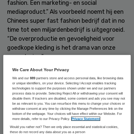
fashion
. Een marketing- en social
mediaproduct.” Als voorbeeld noemt hij een
Chinees super fast fashion bedrijf dat in no
time tot een miljardenbedrijf is uitgegroeid.
“De overproductie en gevoeligheid voor
goedkope kleding is het drama van onze
samenleving.”
We Care About Your Privacy
Shady business
We and our
889
partners store and access personal data, like browsing data
or unique identifiers, on your device. Selecting I Accept enables tracking
technologies to support the purposes shown under we and our partners
De kledingindustrie groeit hard. Alleen al in
process data to provide. Selecting Reject All or withdrawing your consent will
disable them. If trackers are disabled, some content and ads you see may not
Nederland komen jaarlijks 1 miljard
be as relevant to you. You can resurface this menu to change your choices or
kledingstukken op de markt. Inmiddels is de
withdraw consent at any time by clicking the Manage Preferences link on the
bottom of the webpage. Your choices will have effect within our Website. For
kledingindustrie vervuilender dan alle
more details, refer to our Privacy Policy.
Privacy Statement
luchtvaart en zeetransport samen. “Het
Would you rather not? Then we only place essential and statistical cookies,
these do not record any data about you as a person