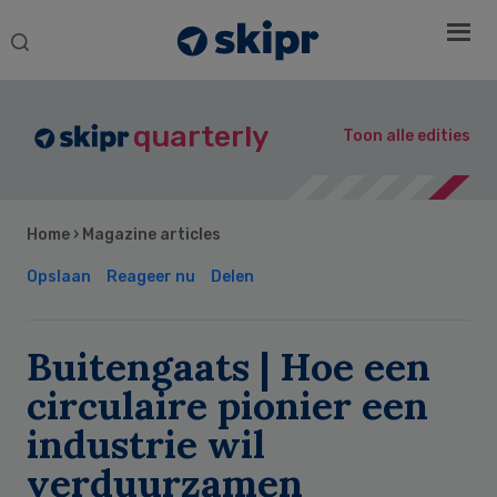
Search
this
website
quarterly
Toon alle edities
Home
›
Magazine articles
Opslaan
Reageer nu
Delen
Buitengaats | Hoe een
circulaire pionier een
industrie wil
verduurzamen