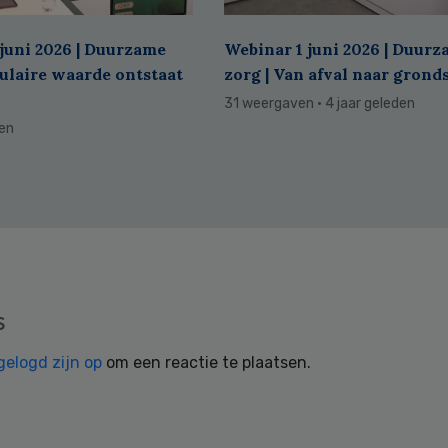
juni 2026 | Duurzame
Webinar 1 juni 2026 | Duur
culaire waarde ontstaat
zorg | Van afval naar grond
31 weergaven
· 4 jaar geleden
den
s
gelogd zijn op
om een reactie te plaatsen.