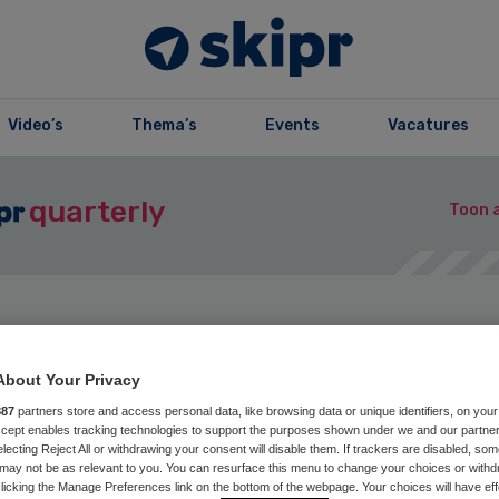
Video’s
Thema’s
Events
Vacatures
quarterly
Toon a
zine
Opslaan
Reageer nu
Del
About Your Privacy
887
partners store and access personal data, like browsing data or unique identifiers, on your
Accept enables tracking technologies to support the purposes shown under we and our partne
lumn | Carin
electing Reject All or withdrawing your consent will disable them. If trackers are disabled, so
may not be as relevant to you. You can resurface this menu to change your choices or withd
licking the Manage Preferences link on the bottom of the webpage. Your choices will have eff