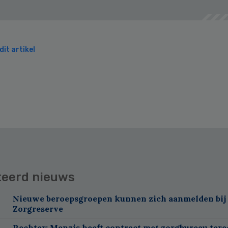
it artikel
teerd nieuws
Nieuwe beroepsgroepen kunnen zich aanmelden bij
Zorgreserve
Rechter: Menzis heeft contract met zorgbureau tere