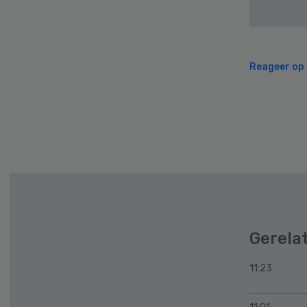
Reageer op d
Gerela
11:23