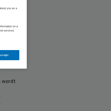
 about you as a
en
information on a
and services
Accept
s wordt
,
n