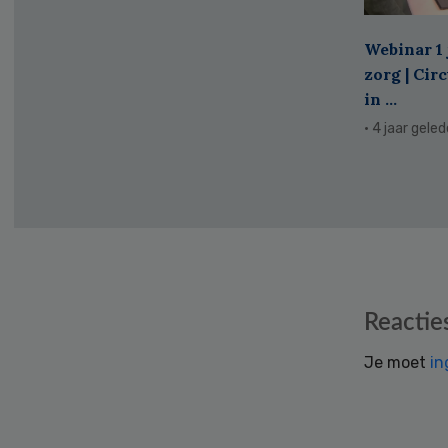
Webinar 1 
zorg | Cir
in ...
· 4 jaar gele
Reader
Reactie
Interactions
Je moet
in