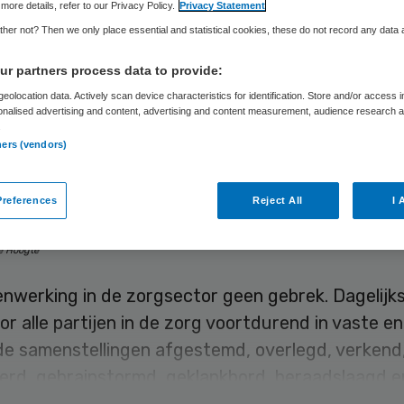
emers:
more details, refer to our Privacy Policy.
Privacy Statement
her not? Then we only place essential and statistical cookies, these do not record any data
menwerken is ge
r partners process data to provide:
eolocation data. Actively scan device characteristics for identification. Store and/or access 
derhandelen
onalised advertising and content, advertising and content measurement, audience research 
.
ners (vendors)
 Gaemers
26 maart 2022
,
00:00
77 keer gelezen
references
Reject All
I 
e Hoogte
nwerking in de zorgsector geen gebrek. Dagelijk
or alle partijen in de zorg voortdurend in vaste en
de samenstellingen afgestemd, overlegd, verkend
erd, gebrainstormd, geklankbord, beraadslaagd e