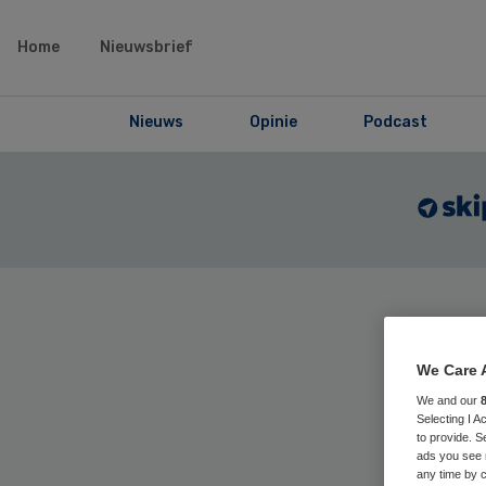
Home
Nieuwsbrief
Nieuws
Opinie
Podcast
Home
›
Maga
articles
We Care 
We and our
Selecting I 
Co
to provide. S
ads you see 
any time by c