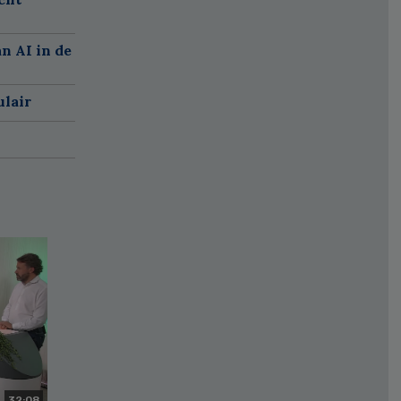
n AI in de
ulair
32:08