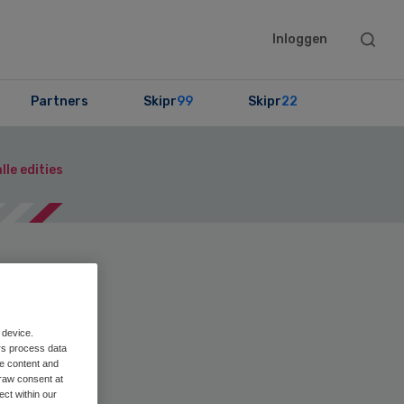
Searc
Inloggen
this
websit
Partners
Skipr
99
Skipr
22
lle edities
en
Print
 device.
rs process data
me content and
raw consent at
ect within our