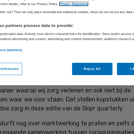
ersma: Tijd voor
more details, refer to our Privacy Policy.
Privacy Statement
her not? Then we only place essential and statistical cookies, these do not record any data
s nieuws
r partners process data to provide:
eolocation data. Actively scan device characteristics for identification. Store and/or access 
onalised advertising and content, advertising and content measurement, audience research 
.
n Broersma
24 november 2023
,
14:00
31 keer gelezen
ners (vendors)
a
references
Reject All
I 
landse zorgstelsel is verouderd. Het past niet me
anier waarop wij zorg verlenen en ook niet bij de
gen waar we voor staan. Dat stellen kopstukken u
dse zorg in deze editie van de
Skipr quarterly
.
durft nog over marktwerking te praten en zelfs
rregaande samenwerking tussen zorgorganisaties