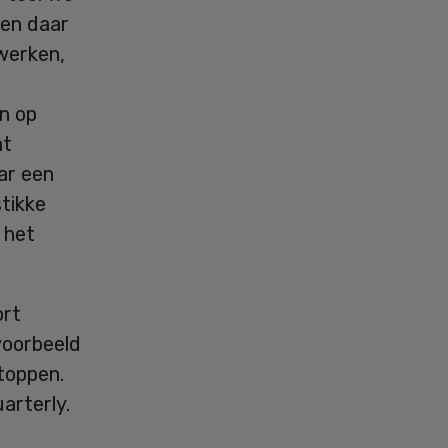
ben daar
 werken,
e
n op
at
aar een
stikke
 het
ort
voorbeeld
toppen.
uarterly
.