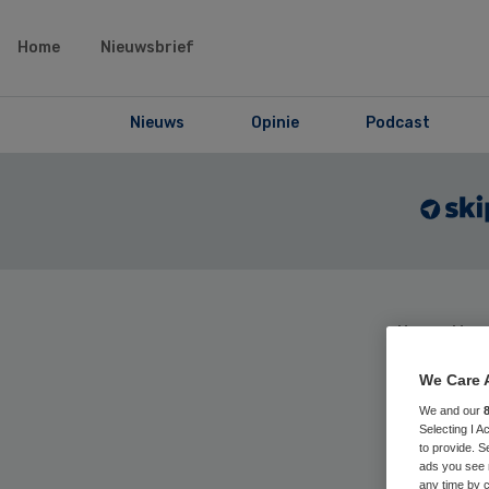
Home
Nieuwsbrief
Nieuws
Opinie
Podcast
Home
›
Maga
articles
We Care 
We and our
Selecting I 
Re
to provide. S
ads you see 
any time by c