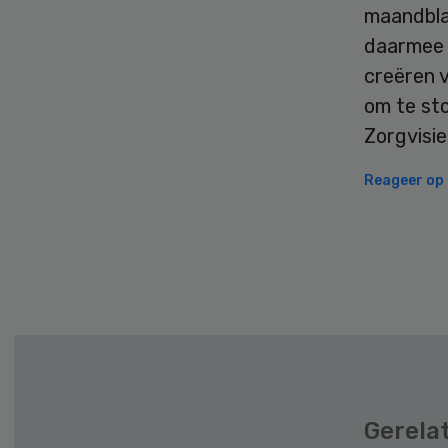
maandblad
daarmee t
creëren v
om te st
Zorgvisie
Reageer op d
Gerela