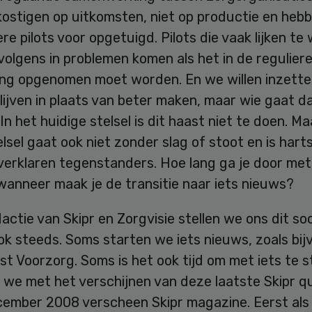
kostigen op uitkomsten, niet op productie en heb
re pilots voor opgetuigd. Pilots die vaak lijken te
olgens in problemen komen als het in de regulier
ing opgenomen moet worden. En we willen inzette
ijven in plaats van beter maken, maar wie gaat d
In het huidige stelsel is dit haast niet te doen. M
lsel gaat ook niet zonder slag of stoot en is hart
verklaren tegenstanders. Hoe lang ga je door met
wanneer maak je de transitie naar iets nieuws?
dactie van Skipr en Zorgvisie stellen we ons dit so
k steeds. Soms starten we iets nieuws, zoals bij
t Voorzorg. Soms is het ook tijd om met iets te s
 we met het verschijnen van deze laatste
Skipr q
cember 2008 verscheen
Skipr magazine
. Eerst als