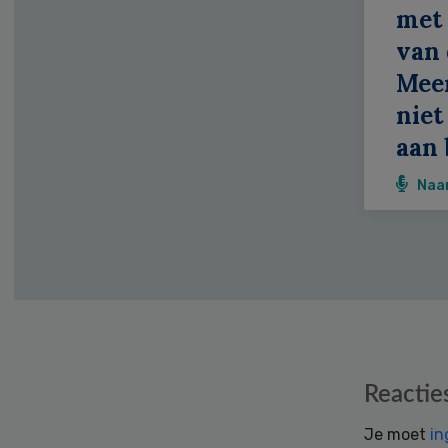
met 
van 
Meer
niet
aan 
Naa
Reader
Reactie
Interactions
Je moet
in