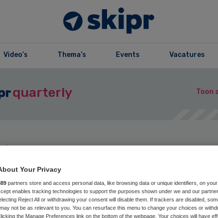
Video’s
Thema’s
Events
Vacatures
quarterly
Toon a
zine
Opslaan
Reageer nu
Del
About Your Privacy
889
partners store and access personal data, like browsing data or unique identifiers, on your
Accept enables tracking technologies to support the purposes shown under we and our partne
dactioneel | Sim
electing Reject All or withdrawing your consent will disable them. If trackers are disabled, so
may not be as relevant to you. You can resurface this menu to change your choices or withd
licking the Manage Preferences link on the bottom of the webpage. Your choices will have eff