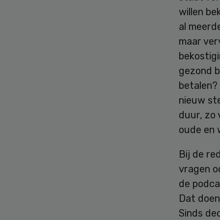
willen be
al meerde
maar verv
bekostig
gezond bl
betalen? 
nieuw ste
duur, zo 
oude en 
Bij de re
vragen oo
de podcas
Dat doen
Sinds de