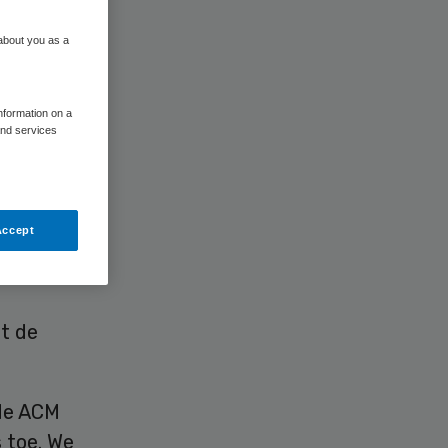
 about you as a
information on a
and services
Accept
er bij de
it de
 de ACM
 toe. We