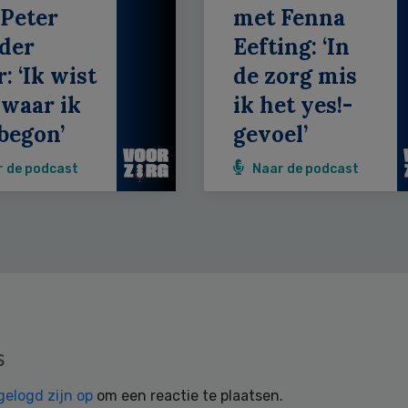
Peter
met Fenna
der
Eefting: ‘In
: ‘Ik wist
de zorg mis
 waar ik
ik het yes!-
begon’
gevoel’
r de podcast
Naar de podcast
s
gelogd zijn op
om een reactie te plaatsen.