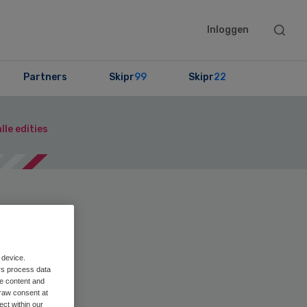
Searc
Inloggen
this
websit
Partners
Skipr
99
Skipr
22
lle edities
en
Print
 device.
rs process data
on
me content and
raw consent at
ect within our