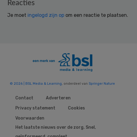
Reader
Reacties
Interactions
Je moet
ingelogd zijn op
om een reactie te plaatsen.
© 2026 | BSL Media & Learning
, onderdeel van
Springer Nature
Contact
Adverteren
Privacy statement
Cookies
Voorwaarden
Het laatste nieuws over de zorg. Snel,
geïnformeerd, compleet