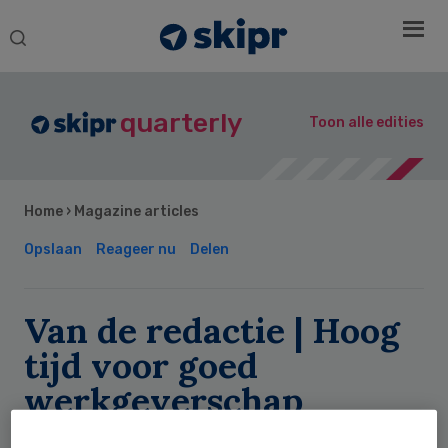
Search
this
website
quarterly
Toon alle edities
Home
›
Magazine articles
Opslaan
Reageer nu
Delen
Van de redactie | Hoog
tijd voor goed
werkgeverschap