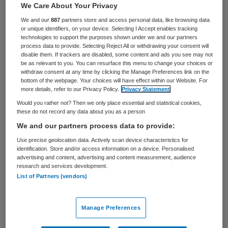
Simon Broersma
We Care About Your Privacy
We and our
887
partners store and access personal data, like browsing data
25 juni 2022
,
00:00
or unique identifiers, on your device. Selecting I Accept enables tracking
45 keer gelezen
technologies to support the purposes shown under we and our partners
process data to provide. Selecting Reject All or withdrawing your consent will
disable them. If trackers are disabled, some content and ads you see may not
De arbeidsmarkt, het onderwerp waar we in
be as relevant to you. You can resurface this menu to change your choices or
withdraw consent at any time by clicking the Manage Preferences link on the
de zorg en daarbuiten maar niet over
bottom of the webpage. Your choices will have effect within our Website. For
more details, refer to our Privacy Policy.
Privacy Statement
uitgepraat raken. Er worden webinars,
Would you rather not? Then we only place essential and statistical cookies,
congressen en
round tables
over
these do not record any data about you as a person
georganiseerd, rapporten, monitors en
We and our partners process data to provide:
artikelen over
Use precise geolocation data. Actively scan device characteristics for
identification. Store and/or access information on a device. Personalised
advertising and content, advertising and content measurement, audience
research and services development.
List of Partners (vendors)
quarterly
Manage Preferences