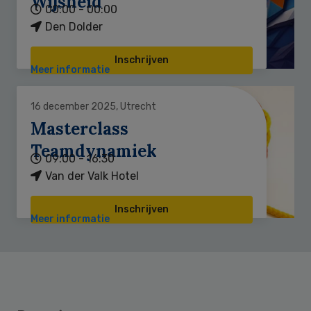
Wijsheid
00:00 - 00:00
Den Dolder
Inschrijven
Meer informatie
16 december 2025, Utrecht
Masterclass
Teamdynamiek
09:00 - 16:30
Van der Valk Hotel
Inschrijven
Meer informatie