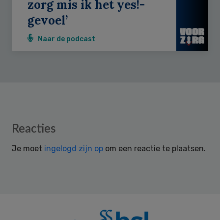
zorg mis ik het yes!-
gevoel’
Naar de podcast
Reader
Reacties
Interactions
Je moet
ingelogd zijn op
om een reactie te plaatsen.