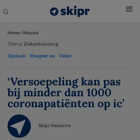
Search
this
Secondary
website
Sidebar
Home
›
Nieuws
Thema:
Ziekenhuiszorg
Opslaan
Reageer nu
Delen
‘Versoepeling kan pas
bij minder dan 1000
coronapatiënten op ic’
Skipr Redactie