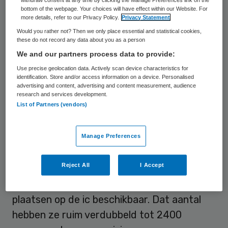
Woensdagochtend waren 1408
bottom of the webpage. Your choices will have effect within our Website. For
Nederlandse coronapatiënten op de ic
more details, refer to our Privacy Policy.
Privacy Statement
opgenomen, onder wie 52 in Duitse
Would you rather not? Then we only place essential and statistical cookies,
these do not record any data about you as a person
ziekenhuizen. Dat zijn 16 ic-patiënten
We and our partners process data to provide:
minder dan 24 uur eerder.
Use precise geolocation data. Actively scan device characteristics for
identification. Store and/or access information on a device. Personalised
advertising and content, advertising and content measurement, audience
‘Prille daling’
research and services development.
List of Partners (vendors)
De daling is pril en moet nog fors
doorzetten voordat de situatie op de ic’s
Manage Preferences
weer enigszins normaal is. Voor de uitbraak
Reject All
I Accept
van het coronavirus hadden de
Nederlandse ziekenhuizen zo’n 1150
plaatsen op de ic beschikbaar. Dat aantal
hebben ze ruim verdubbeld tot 2400