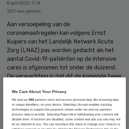
8 april 2020
,
17:14
1257 keer gelezen
Aan versoepeling van de
coronamaatregelen kan volgens Ernst
Kuipers van het Landelijk Netwerk Acute
Zorg (LNAZ) pas worden gedacht als het
aantal Covid-19-patiënten op de intensive
cares is afgenomen tot onder de duizend.
De verwachting is dat dit de komende twee
weken niet zal gebeuren. Verder dan dat
We Care About Your Privacy
kijkt het rekenmodel niet vooruit.
We and our
889
partners store and access personal data, like browsing data
or unique identifiers, on your device. Selecting I Accept enables tracking
technologies to support the purposes shown under we and our partners
Kuipers kon woensdag voor het eerst een
process data to provide. Selecting Reject All or withdrawing your consent will
disable them. If trackers are disabled, some content and ads you see may not
lichte daling op de ic’s melden.
be as relevant to you. You can resurface this menu to change your choices or
withdraw consent at any time by clicking the Manage Preferences link on the