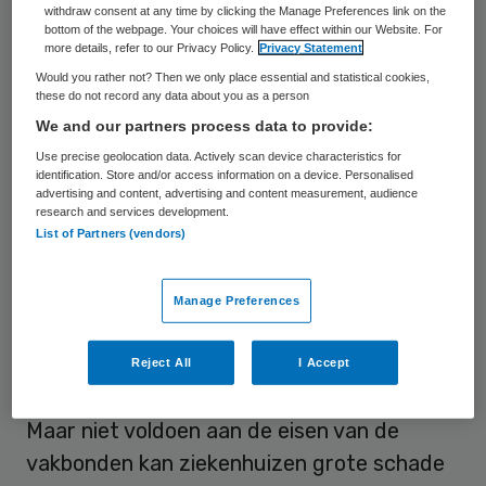
Volgens de bank nemen de inkomsten van
withdraw consent at any time by clicking the Manage Preferences link on the
bottom of the webpage. Your choices will have effect within our Website. For
ziekenhuizen namelijk niet zo hard toe als
more details, refer to our Privacy Policy.
Privacy Statement
de prijzen de laatste tijd omhooggaan. De
Would you rather not? Then we only place essential and statistical cookies,
these do not record any data about you as a person
door de bonden geëiste loonstijging zou
We and our partners process data to provide:
neerkomen op zo’n 12,5 procent en dat kost
Use precise geolocation data. Actively scan device characteristics for
ziekenhuizen volgend jaar ruim 2 miljard
identification. Store and/or access information on a device. Personalised
advertising and content, advertising and content measurement, audience
euro, blijkt uit berekeningen van ABN AMRO.
research and services development.
Dit terwijl de bijbehorende inkomsten naar
List of Partners (vendors)
verwachting slechts met 800 miljoen euro
stijgen.
Manage Preferences
Reject All
I Accept
Grote schade
Maar niet voldoen aan de eisen van de
vakbonden kan ziekenhuizen grote schade