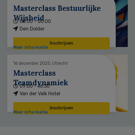
Masterclass Bestuurlijke
Wijsheid
00:00 - 00:00
Den Dolder
Inschrijven
Meer informatie
16 december 2025, Utrecht
Masterclass
Teamdynamiek
09:00 - 16:30
Van der Valk Hotel
Inschrijven
Meer informatie