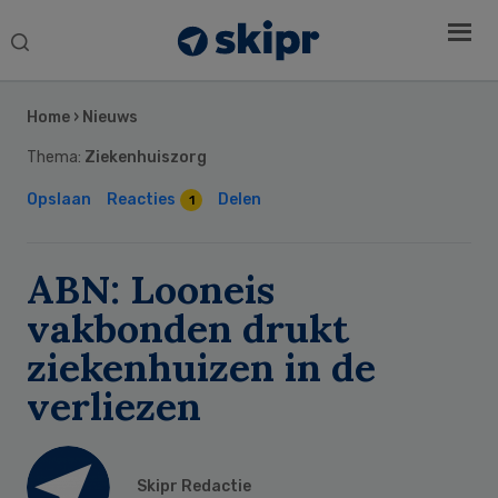
Search
this
Secondary
website
Sidebar
Home
›
Nieuws
Thema:
Ziekenhuiszorg
Opslaan
Reacties
Delen
1
ABN: Looneis
vakbonden drukt
ziekenhuizen in de
verliezen
Skipr Redactie