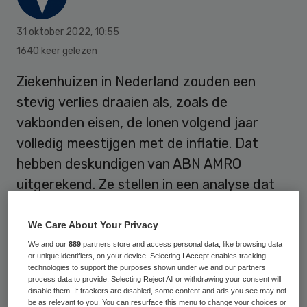
31 oktober 2022
,
10:55
1640 keer gelezen
Ziekenhuizen in Nederland zouden een
stevig verlies draaien als, zoals de
vakbonden eisen, de lonen volgend jaar
volledig meestijgen met de inflatie. Dat
hebben deskundigen van ABN AMRO
uitgerekend. Ze stellen in een analyse dat
zogeheten algemene ziekenhuizen voor een
“duivels dilemma” staan in de cao-
We Care About Your Privacy
onderhandelingen die maandag weer
We and our
889
partners store and access personal data, like browsing data
or unique identifiers, on your device. Selecting I Accept enables tracking
verdergaan.
technologies to support the purposes shown under we and our partners
process data to provide. Selecting Reject All or withdrawing your consent will
disable them. If trackers are disabled, some content and ads you see may not
be as relevant to you. You can resurface this menu to change your choices or