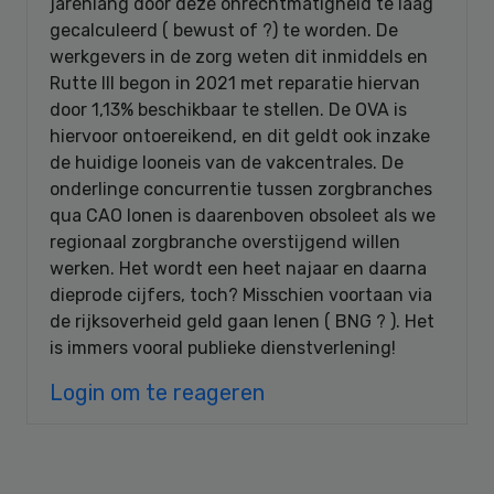
jarenlang door deze onrechtmatigheid te laag
gecalculeerd ( bewust of ?) te worden. De
werkgevers in de zorg weten dit inmiddels en
Rutte III begon in 2021 met reparatie hiervan
door 1,13% beschikbaar te stellen. De OVA is
hiervoor ontoereikend, en dit geldt ook inzake
de huidige looneis van de vakcentrales. De
onderlinge concurrentie tussen zorgbranches
qua CAO lonen is daarenboven obsoleet als we
regionaal zorgbranche overstijgend willen
werken. Het wordt een heet najaar en daarna
dieprode cijfers, toch? Misschien voortaan via
de rijksoverheid geld gaan lenen ( BNG ? ). Het
is immers vooral publieke dienstverlening!
Login om te reageren