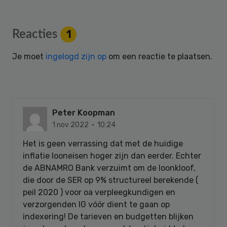
Reader
Reacties
1
Interactions
Je moet
ingelogd zijn op
om een reactie te plaatsen.
Peter Koopman
1 nov 2022 · 10:24
Het is geen verrassing dat met de huidige
inflatie looneisen hoger zijn dan eerder. Echter
de ABNAMRO Bank verzuimt om de loonkloof,
die door de SER op 9% structureel berekende (
peil 2020 ) voor oa verpleegkundigen en
verzorgenden IG vóór dient te gaan op
indexering! De tarieven en budgetten blijken