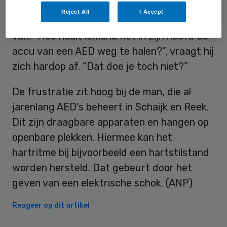
Reject All
I Accept
Jan Albers is er nog altijd ondersteboven
van. “Hoe haalt iemand het in zijn hoofd de
accu van een AED weg te halen?”, vraagt hij
zich hardop af. “Dat doe je toch niet?”
De frustratie zit hoog bij de man, die al
jarenlang AED’s beheert in Schaijk en Reek.
Dit zijn draagbare apparaten en hangen op
openbare plekken. Hiermee kan het
hartritme bij bijvoorbeeld een hartstilstand
worden hersteld. Dat gebeurt door het
geven van een elektrische schok. (ANP)
Reageer op dit artikel