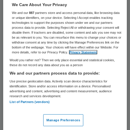
We Care About Your Privacy
11 juni 2023
,
11:45
We and our
887
partners store and access personal data, like browsing data
or unique identifiers, on your device. Selecting I Accept enables tracking
2457 keer gelezen
technologies to support the purposes shown under we and our partners
process data to provide. Selecting Reject All or withdrawing your consent will
disable them. If trackers are disabled, some content and ads you see may not
Burgerhulpverleners konden
be as relevant to you. You can resurface this menu to change your choices or
donderdagavond een openbare AED niet
withdraw consent at any time by clicking the Manage Preferences link on the
bottom of the webpage. Your choices will have effect within our Website. For
gebruiken om een vrouw te reanimeren. Ze
more details, refer to our Privacy Policy.
Privacy Statement
reageerden op een reanimatiemelding in
Would you rather not? Then we only place essential and statistical cookies,
these do not record any data about you as a person
Schaijk, maar de accu van het apparaat
We and our partners process data to provide:
bleek te zijn verdwenen, schrijft
Omroep
Use precise geolocation data. Actively scan device characteristics for
Brabant
. Beheerder Jan Albers denkt dat
identification. Store and/or access information on a device. Personalised
advertising and content, advertising and content measurement, audience
de accu is gestolen. De vrouw die
research and services development.
List of Partners (vendors)
gereanimeerd moest worden, is overleden.
Of ze het met een werkende AED wel had
overleefd, is niet te zeggen.
Manage Preferences