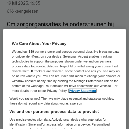
19 juli 2023
,
16:55
616 keer gelezen
Om zorgorganisaties te ondersteunen bij
het halen van de
duurzaamheidsdoelstellingen, heeft ActiZ
We Care About Your Privacy
de toolkit Duurzaamheid ontwikkeld. Deze
We and our
889
partners store and access personal data, like browsing data
or unique identifiers, on your device. Selecting I Accept enables tracking
toolkit bevat informatie over verplichtingen
technologies to support the purposes shown under we and our partners
en wetgeving, hulpmiddelen voor
process data to provide. Selecting Reject All or withdrawing your consent will
disable them. If trackers are disabled, some content and ads you see may not
verduurzaming, voorbeelden en handige
be as relevant to you. You can resurface this menu to change your choices or
withdraw consent at any time by clicking the Manage Preferences link on the
websites.
bottom of the webpage. Your choices will have effect within our Website. For
more details, refer to our Privacy Policy.
Privacy Statement
Would you rather not? Then we only place essential and statistical cookies,
De toolkit is gebaseerd op de Green Deal
these do not record any data about you as a person
We and our partners process data to provide:
Duurzame Zorg 3.0, die door ActiZ is
Use precise geolocation data. Actively scan device characteristics for
ondertekend in 2022. De zorgsector is
identification. Store and/or access information on a device. Personalised