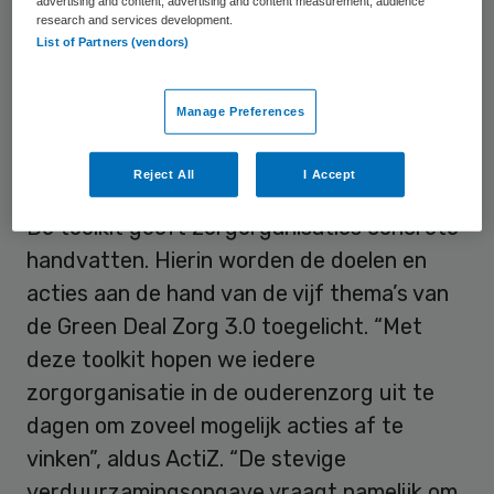
verantwoordelijk voor zeven procent van de
advertising and content, advertising and content measurement, audience
research and services development.
CO2-uitstoot in Nederland. Om die terug te
List of Partners (vendors)
dringen, is het volgens ActiZ van belang dat
alle zorgorganisaties hun bijdrage leveren
Manage Preferences
aan de opgave om onze samenleving te
verduurzamen.
Reject All
I Accept
De toolkit geeft zorgorganisaties concrete
handvatten. Hierin worden de doelen en
acties aan de hand van de vijf thema’s van
de Green Deal Zorg 3.0 toegelicht. “Met
deze toolkit hopen we iedere
zorgorganisatie in de ouderenzorg uit te
dagen om zoveel mogelijk acties af te
vinken”, aldus ActiZ. “De stevige
verduurzamingsopgave vraagt namelijk om