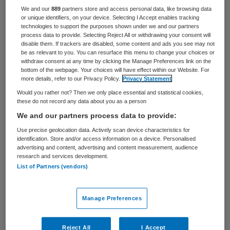
ziekenhuizen in kaart brengt, viert dit jaar
We and our
889
partners store and access personal data, like browsing data
or unique identifiers, on your device. Selecting I Accept enables tracking
het eerste lustrum. Uit de resultaten blijkt
technologies to support the purposes shown under we and our partners
dat de betrokkenheid bij en de kennis over
process data to provide. Selecting Reject All or withdrawing your consent will
disable them. If trackers are disabled, some content and ads you see may not
AI in de afgelopen vier jaar sterk is
be as relevant to you. You can resurface this menu to change your choices or
withdraw consent at any time by clicking the Manage Preferences link on the
gegroeid. In de eerste editie in 2019 gaf
bottom of the webpage. Your choices will have effect within our Website. For
more details, refer to our Privacy Policy.
Privacy Statement
iets meer dan de helft van de respondenten
Would you rather not? Then we only place essential and statistical cookies,
aan bekend te zijn met de mogelijkheden
these do not record any data about you as a person
van AI in de zorg, inmiddels is dit
We and our partners process data to provide:
percentage gestegen tot 87 procent. Voor
Use precise geolocation data. Actively scan device characteristics for
identification. Store and/or access information on a device. Personalised
het eerst gaf geen enkele respondent aan
advertising and content, advertising and content measurement, audience
research and services development.
‘redelijk onbekend’ of ‘zeer onbekend’ te
List of Partners (vendors)
zijn.
Manage Preferences
Beleid stagneert
Reject All
I Accept