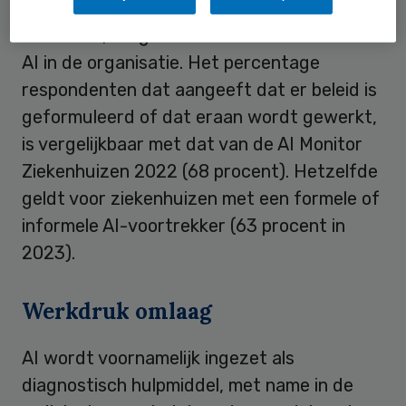
Hoewel de kennis over AI in de ziekenhuizen
toeneemt, stagneert het formaliseren van
AI in de organisatie. Het percentage
respondenten dat aangeeft dat er beleid is
geformuleerd of dat eraan wordt gewerkt,
is vergelijkbaar met dat van de AI Monitor
Ziekenhuizen 2022 (68 procent). Hetzelfde
geldt voor ziekenhuizen met een formele of
informele AI-voortrekker (63 procent in
2023).
Werkdruk omlaag
AI wordt voornamelijk ingezet als
diagnostisch hulpmiddel, met name in de