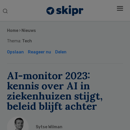
Search
this
Secondary
website
Sidebar
Home
›
Nieuws
Thema:
Tech
Opslaan
Reageer nu
Delen
AI-monitor 2023:
kennis over AI in
ziekenhuizen stijgt,
beleid blijft achter
Sytse Wilman