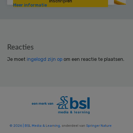
Inschrijven
Meer informatie
Reader
Reacties
Interactions
Je moet
ingelogd zijn op
om een reactie te plaatsen.
© 2026 | BSL Media & Learning
, onderdeel van
Springer Nature