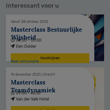
Interessant voor u
Vanaf 28 oktober 2025
Masterclass Bestuurlijke
Wijsheid
00:00 - 00:00
Den Dolder
Inschrijven
Meer informatie
16 december 2025, Utrecht
Masterclass
Teamdynamiek
09:00 - 16:30
Van der Valk Hotel