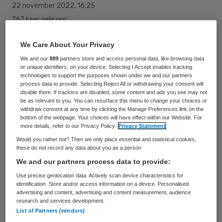
22 november 2022
,
16:25
767 keer gelezen
Bij geen enkel ziekenhuis in Nederland
We Care About Your Privacy
wordt door ‘Albert Heijn to go’ nog alcohol
We and our
889
partners store and access personal data, like browsing data
or unique identifiers, on your device. Selecting I Accept enables tracking
verkocht. Dit zegt Marein Warmerdam,
technologies to support the purposes shown under we and our partners
woordvoerder van Ahold Delhaize.
process data to provide. Selecting Reject All or withdrawing your consent will
disable them. If trackers are disabled, some content and ads you see may not
be as relevant to you. You can resurface this menu to change your choices or
withdraw consent at any time by clicking the Manage Preferences link on the
bottom of the webpage. Your choices will have effect within our Website. For
In
berichtgeving van Medisch Contact
staat
more details, refer to our Privacy Policy.
Privacy Statement
dat Amsterdam UMC een van de laatste
Would you rather not? Then we only place essential and statistical cookies,
these do not record any data about you as a person
ziekenhuizen was waar nog alcohol te koop
We and our partners process data to provide:
was. Het ziekenhuis zelf stelt “dat het
Use precise geolocation data. Actively scan device characteristics for
schuurt wanneer je als zorgverlener de
identification. Store and/or access information on a device. Personalised
advertising and content, advertising and content measurement, audience
verkoop van alcohol probeert te
research and services development.
ontmoedigen, er elders op het
List of Partners (vendors)