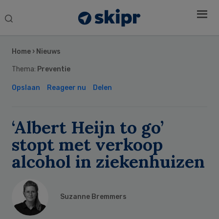
Search
this
Secondary
website
Sidebar
Home
›
Nieuws
Thema:
Preventie
Opslaan
Reageer nu
Delen
‘Albert Heijn to go’
stopt met verkoop
alcohol in ziekenhuizen
Suzanne Bremmers