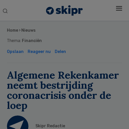
Search
this
Secondary
website
Sidebar
Home
›
Nieuws
Thema:
Financiën
Opslaan
Reageer nu
Delen
Algemene Rekenkamer
neemt bestrijding
coronacrisis onder de
loep
Skipr Redactie