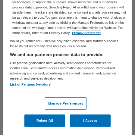
de ervaringen met de toegang tot de
technologies to support the purposes shown under we and our partners
process data to provide. Selecting Reject All or withdrawing your consent will
testen. Een tweede onderzoek zoomt in op
disable them. If trackers are disabled, some content and ads you see may not
be as relevant to you. You can resurface this menu to change your choices or
de risico’s voor de overheidsfinanciën als
withdraw consent at any time by clicking the Manage Preferences link on the
bottom of the webpage. Your choices will have effect within our Website. For
gevolg van leningen en garanties die zijn
more details, refer to our Privacy Policy.
Privacy Statement
verstrekt. Dat zal dit in oktober of
Would you rather not? Then we only place essential and statistical cookies,
these do not record any data about you as a person
november verschijnen.
We and our partners process data to provide:
Het derde onderzoek neemt de
Use precise geolocation data. Actively scan device characteristics for
identification. Store and/or access information on a device. Personalised
steunmaatregelen aan grote
advertising and content, advertising and content measurement, audience
research and services development.
ondernemingen onder de loep. Het bestaat
List of Partners (vendors)
uit twee delen. Het eerste deel is
beschrijvend en zet de lessen uit eerdere
Manage Preferences
ervaringen met overheidssteun aan
bedrijven op een rij. Dit leidt tot een
Reject All
I Accept
overzicht dat eind juni zal worden