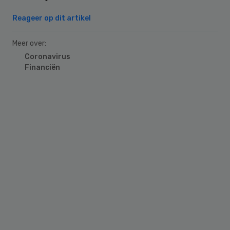
Reageer op dit artikel
Meer over:
Coronavirus
Financiën
Primary
Sidebar