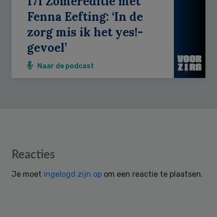
171 Zomereditie met
Fenna Eefting: ‘In de
zorg mis ik het yes!-
gevoel’
Naar de podcast
Reader
Reacties
Interactions
Je moet
ingelogd zijn op
om een reactie te plaatsen.