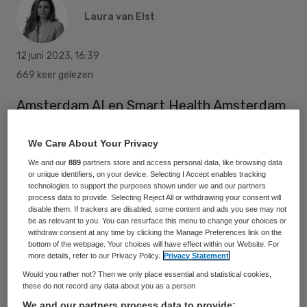
Laura van Elst
12 juni 2023
,
16:39
669 keer gelezen
Amsterdam AI en Smart Health Amsterdam
gaan verder als Amsterdam AI. Het
We Care About Your Privacy
samenwerkingsverband ontwikkelt onder
We and our
889
partners store and access personal data, like browsing data
meer verantwoorde AI-toepassingen in de
or unique identifiers, on your device. Selecting I Accept enables tracking
zorg.
technologies to support the purposes shown under we and our partners
process data to provide. Selecting Reject All or withdrawing your consent will
disable them. If trackers are disabled, some content and ads you see may not
be as relevant to you. You can resurface this menu to change your choices or
Amsterdam AI bestaat sinds eind 2019.
withdraw consent at any time by clicking the Manage Preferences link on the
bottom of the webpage. Your choices will have effect within our Website. For
Hogeschool van Amsterdam, de Universiteit
more details, refer to our Privacy Policy.
Privacy Statement
van Amsterdam, de Vrije Universiteit
Would you rather not? Then we only place essential and statistical cookies,
these do not record any data about you as a person
Amsterdam, Sanquin, het Antoni van
We and our partners process data to provide: