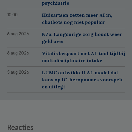
psychiatrie
Huisartsen zetten meer AI in,
10:00
chatbots nog niet populair
NZa: Langdurige zorg houdt weer
6 aug 2026
geld over
Vitalis bespaart met AI-tool tijd bij
6 aug 2026
multidisciplinaire intake
LUMC ontwikkelt AI-model dat
5 aug 2026
kans op IC-heropnames voorspelt
en uitlegt
Reader
Reacties