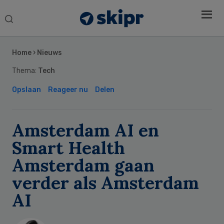
Search
this
Secondary
website
Sidebar
Home
›
Nieuws
Thema:
Tech
Opslaan
Reageer nu
Delen
Amsterdam AI en
Smart Health
Amsterdam gaan
verder als Amsterdam
AI