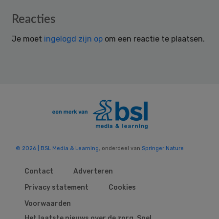
Reader
Reacties
Interactions
Je moet
ingelogd zijn op
om een reactie te plaatsen.
© 2026 | BSL Media & Learning
, onderdeel van
Springer Nature
Contact
Adverteren
Privacy statement
Cookies
Voorwaarden
Het laatste nieuws over de zorg. Snel,