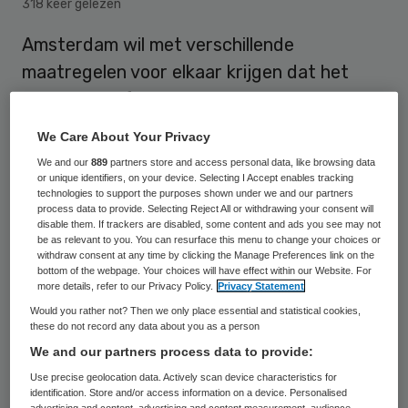
318 keer gelezen
Amsterdam wil met verschillende
maatregelen voor elkaar krijgen dat het
aantal hiv-infecties in de stad in 2026
gereduceerd is tot nul. Dat maakt het
We Care About Your Privacy
stadsbestuur donderdag bekend.
We and our
889
partners store and access personal data, like browsing data
or unique identifiers, on your device. Selecting I Accept enables tracking
technologies to support the purposes shown under we and our partners
process data to provide. Selecting Reject All or withdrawing your consent will
In 2019 lag het aantal vastgestelde
disable them. If trackers are disabled, some content and ads you see may not
be as relevant to you. You can resurface this menu to change your choices or
besmettingen in Amsterdam op zestig, in de
withdraw consent at any time by clicking the Manage Preferences link on the
voorgaande jaren waren dat er rond de
bottom of the webpage. Your choices will have effect within our Website. For
more details, refer to our Privacy Policy.
Privacy Statement
honderd. De stad gaat testmogelijkheden
Would you rather not? Then we only place essential and statistical cookies,
uitbreiden en het gebruik van hiv-remmer
these do not record any data about you as a person
PrEP op grotere schaal mogelijk maken.
We and our partners process data to provide:
Use precise geolocation data. Actively scan device characteristics for
identification. Store and/or access information on a device. Personalised
“Mensen met een hiv-infectie die niet wordt
advertising and content, advertising and content measurement, audience