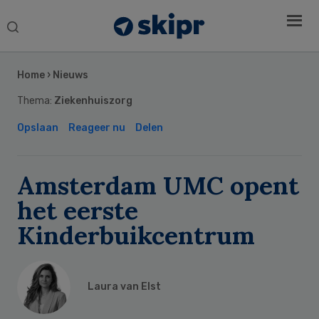
Search
this
Secondary
website
Sidebar
Home
›
Nieuws
Thema:
Ziekenhuiszorg
Opslaan
Reageer nu
Delen
Amsterdam UMC opent
het eerste
Kinderbuikcentrum
Laura van Elst