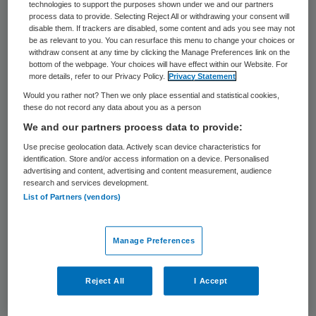
ingewikkeld. Het Emma Kinderziekenhuis
technologies to support the purposes shown under we and our partners
process data to provide. Selecting Reject All or withdrawing your consent will
van Amsterdam UMC behandelt al tientallen
disable them. If trackers are disabled, some content and ads you see may not
be as relevant to you. You can resurface this menu to change your choices or
jaren kinderen met zeldzame
withdraw consent at any time by clicking the Manage Preferences link on the
buikproblemen. “Vroege herkenning van
bottom of the webpage. Your choices will have effect within our Website. For
more details, refer to our Privacy Policy.
Privacy Statement
deze aandoeningen is essentieel voor een
Would you rather not? Then we only place essential and statistical cookies,
goede behandeling”, aldus Amsterdam UMC.
these do not record any data about you as a person
We and our partners process data to provide:
Use precise geolocation data. Actively scan device characteristics for
One-stop-shop
identification. Store and/or access information on a device. Personalised
advertising and content, advertising and content measurement, audience
research and services development.
Daarom bundelt het Emma Kinderziekenhuis
List of Partners (vendors)
van Amsterdam UMC nu al zijn kennis en
expertise op dit terrein middels een nieuwe
Manage Preferences
aanpak. Het Kinderbuikcentrum is de eerste
plek waar kinderen uit heel Nederland bij
Reject All
I Accept
een multidisciplinair team van experts