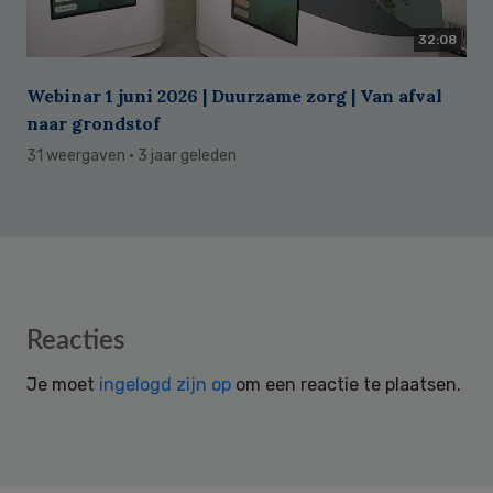
32:08
Webinar 1 juni 2026 | Duurzame zorg | Van afval
naar grondstof
31 weergaven
· 3 jaar geleden
Reader
Reacties
Interactions
Je moet
ingelogd zijn op
om een reactie te plaatsen.