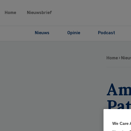
Home
Nieuwsbrief
Nieuws
Opinie
Podcast
Home
›
Nieu
Am
Pa
du
We Care 