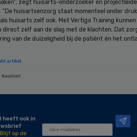
aken”, zegt huisarts-onderzoeker en projectleide
. “De huisartsenzorg staat momenteel onder druk
 als huisarts zelf ook. Met Vertigo Training kunnen
 direct zelf aan de slag met de klachten. Dat zor
ing van de duizeligheid bij de patiënt én het ontl
”
it artikel
Kwaliteit
l heeft ook in
uwsbrief
Blijf op de