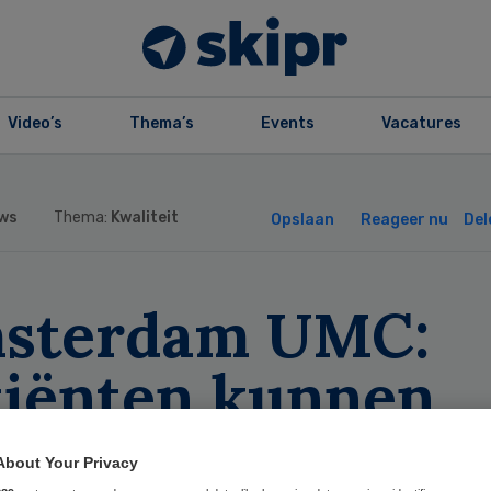
Video’s
Thema’s
Events
Vacatures
ws
Thema:
Kwaliteit
Opslaan
Reageer nu
Del
sterdam UMC:
tiënten kunnen
izeligheidsklach
About Your Privacy