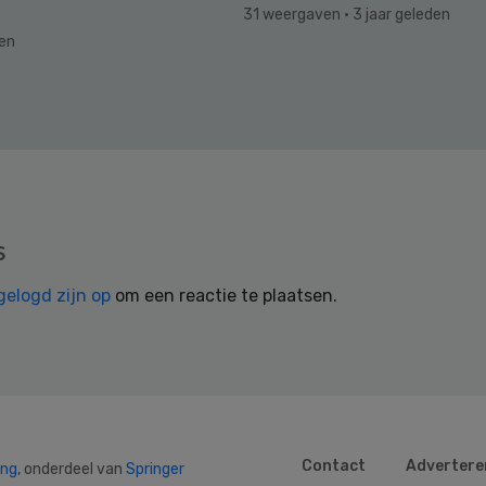
31 weergaven
· 3 jaar geleden
den
s
gelogd zijn op
om een reactie te plaatsen.
Contact
Advertere
ing
, onderdeel van
Springer