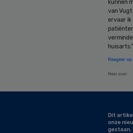
kunnen m
van Vugt
ervaar ik
patiënten
verminder
huisarts.
Reageer op d
Meer over:
Secondary
Sidebar
Dit artike
onze nie
gestaan.