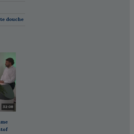
ete douche
32:08
zame
stof