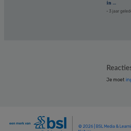
in ...
· 3 jaar gele
Reader
Reactie
Interactions
Je moet
in
© 2026 | BSL Media & Learn