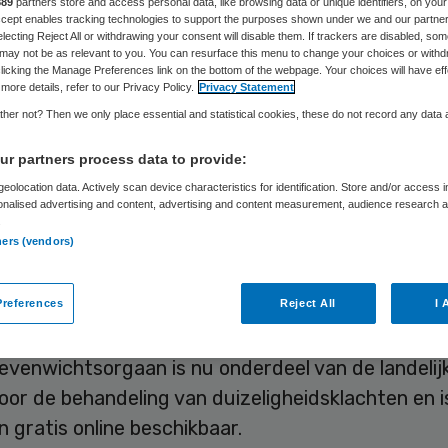
f online goed
889
partners store and access personal data, like browsing data or unique identifiers, on your
Accept enables tracking technologies to support the purposes shown under we and our partne
electing Reject All or withdrawing your consent will disable them. If trackers are disabled, so
handelen
may not be as relevant to you. You can resurface this menu to change your choices or withd
licking the Manage Preferences link on the bottom of the webpage. Your choices will have eff
more details, refer to our Privacy Policy.
Privacy Statement
her not? Then we only place essential and statistical cookies, these do not record any data
r partners process data to provide:
Skipr Redactie
1 mei 2023
,
10:15
1524 keer gelezen
eolocation data. Actively scan device characteristics for identification. Store and/or access 
onalised advertising and content, advertising and content measurement, audience research 
.
ners (vendors)
 met langdurige duizeligheid krijgen nog te vaak
eve medicatie voorgeschreven door de huisarts, v
m UMC. De organisatie ontwikkelde een wetensch
references
Reject All
I 
remedie tegen duizeligheidsklachten. Deze oefe
evenwichtsorgaan is nu onderdeel van de landelij
 voor de behandeling van duizeligheidsklachten en i
 gratis online beschikbaar.