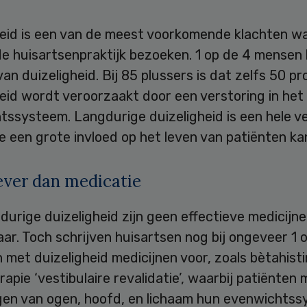
heid is een van de meest voorkomende klachten w
 huisartsenpraktijk bezoeken. 1 op de 4 mensen k
 van duizeligheid. Bij 85 plussers is dat zelfs 50 pr
eid wordt veroorzaakt door een verstoring in het
tssysteem. Langdurige duizeligheid is een hele v
ie een grote invloed op het leven van patiënten k
ever dan medicatie
durige duizeligheid zijn geen effectieve medicijn
ar. Toch schrijven huisartsen nog bij ongeveer 1 
 met duizeligheid medicijnen voor, zoals bètahisti
apie ‘vestibulaire revalidatie’, waarbij patiënten 
en van ogen, hoofd, en lichaam hun evenwichts