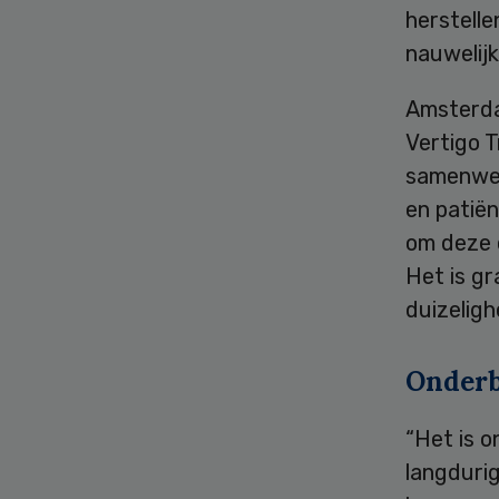
herstell
nauwelijk
Amsterda
Vertigo 
samenwer
en patiën
om deze o
Het is gr
duizeligh
Onderb
“Het is o
langdurig