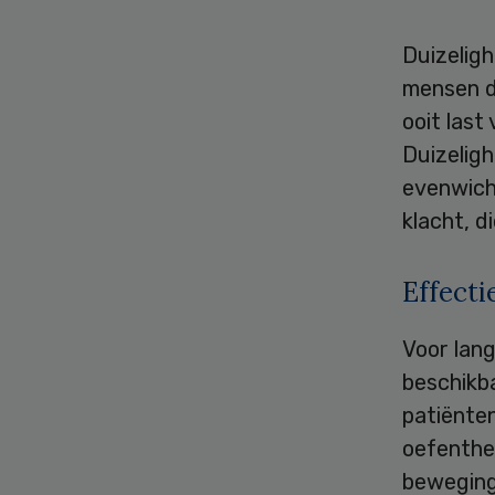
Duizelig
mensen de
ooit last
Duizeligh
evenwich
klacht, d
Effecti
Voor lang
beschikba
patiënten
oefenther
beweging