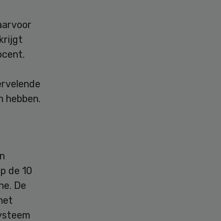
aarvoor
rijgt
ocent.
ervelende
an hebben.
en
op de 10
ne. De
met
systeem