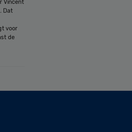
r Vincent
. Dat
gt voor
ast de