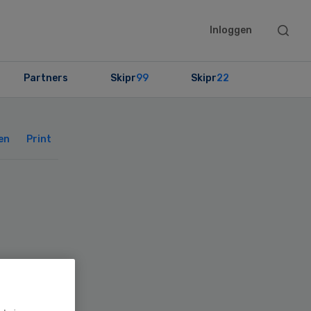
Searc
Inloggen
this
websit
Partners
Skipr
99
Skipr
22
Primary
Sidebar
en
Print
ten