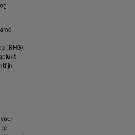
nog
aamd
ap (NHG)
gelukt
tlijn.
 voor
 te