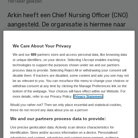
1181 keer gelezen
Arkin heeft een Chief Nursing Officer (CNO)
aangesteld. De organisatie is hiermee naar
eigen zeggen de eerste specialistische ggz-
instelling met een CNO. Die moet de
We Care About Your Privacy
verbindende schakel vormen tussen
We and our
889
partners store and access personal data, like browsing data
bestuur, beleid, verpleegkundige professie
or unique identifiers, on your device. Selecting I Accept enables tracking
technologies to support the purposes shown under we and our partners
en de beroepspraktijk.
process data to provide. Selecting Reject All or withdrawing your consent will
disable them. If trackers are disabled, some content and ads you see may not
be as relevant to you. You can resurface this menu to change your choices or
withdraw consent at any time by clicking the Manage Preferences link on the
Elfi Rookhuizen gaat de functie vervullen.
bottom of the webpage. Your choices will have effect within our Website. For
more details, refer to our Privacy Policy.
Privacy Statement
“Verpleegkundigen zijn van nature
Would you rather not? Then we only place essential and statistical cookies,
bescheiden; zij mogen de kracht en
these do not record any data about you as a person
We and our partners process data to provide:
toegevoegde waarde van hun kennis en
Use precise geolocation data. Actively scan device characteristics for
vaardigheden beter uitdragen”, zegt zij in
identification. Store and/or access information on a device. Personalised
advertising and content, advertising and content measurement, audience