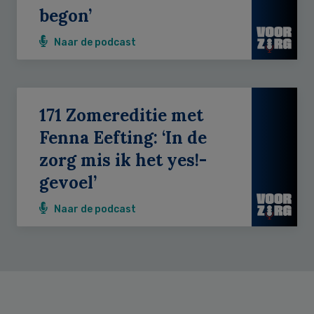
begon’
Naar de podcast
171 Zomereditie met
Fenna Eefting: ‘In de
zorg mis ik het yes!-
gevoel’
Naar de podcast