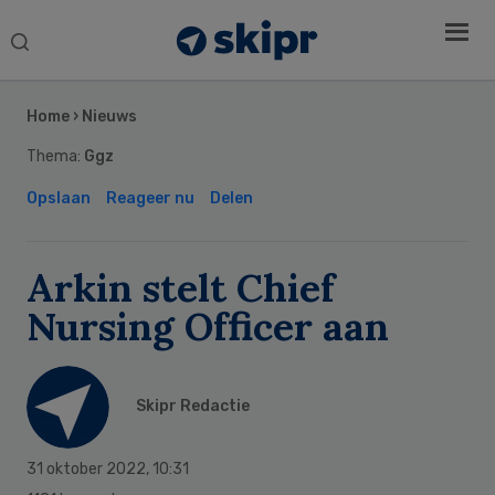
Search
this
Secondary
website
Sidebar
Home
›
Nieuws
Thema:
Ggz
Opslaan
Reageer nu
Delen
Arkin stelt Chief
Nursing Officer aan
Skipr Redactie
31 oktober 2022
,
10:31