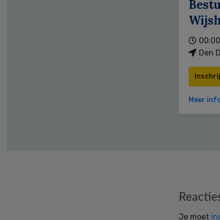
Bestu
Wijs
00:00
Den D
Inschri
Meer inf
Reader
Reactie
Interactions
Je moet
in