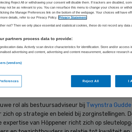
electing Reject All or withdrawing your consent will disable them. If trackers are disabled, so
may not be as relevant to you. You can resurface this menu to change your choices or withd
licking the Manage Preferences link on the bottom of the webpage. Your choices will have eff
more details, refer to our Privacy Policy.
Privacy Statement
Skipr Redactie
2 juni 2010
,
05:29
45 keer gelezen
her not? Then we only place essential and statistical cookies, these do not record any data
r partners process data to provide:
öppener is dinsdag toegetreden tot de
eolocation data. Actively scan device characteristics for identification. Store and/or access 
adviespraktijk van organisatieadviesbureau Twyn
onalised advertising and content, advertising and content measurement, audience research 
.
öppener is in de afgelopen 35 jaar werkzaam gew
ners (vendors)
dheidszorg als psychiater, bestuurder en adviseu
references
Reject All
I 
r adviseert zorg in strategie en bele
ieuwe rol als bestuursadviseur bij
Twynstra Gudde
zich op strategie en beleid bij zorginstellingen. 
e expertise van Höppener richt zich op sleutelopg
rs en toezichthouders in relatie tot kwaliteit en