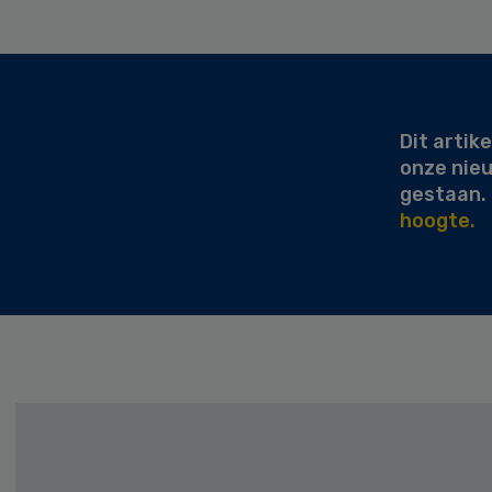
Secondary
Sidebar
Dit artike
onze nie
gestaan.
hoogte.