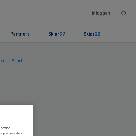
Searc
Inloggen
this
websit
Partners
Skipr
99
Skipr
22
Primary
Sidebar
en
Print
 device.
rs process data