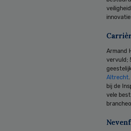
veilighei
innovatie
Carriè
Armand H
vervuld; 
geesteli
Altrecht
bij de In
vele bes
brancheo
Nevenf