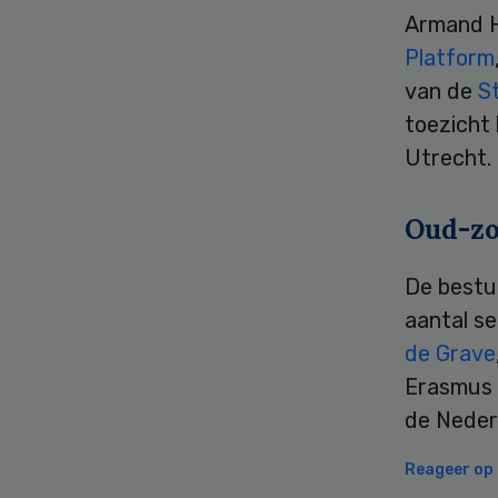
Armand H
Platform
van de
S
toezicht 
Utrecht.
Oud-zo
De bestu
aantal s
de Grave
Erasmus 
de Neder
Reageer op d