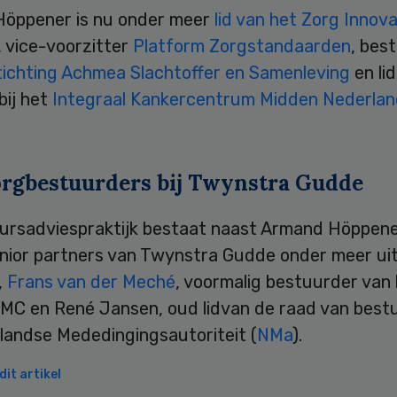
öppener is nu onder meer
lid van het Zorg Innova
, vice-voorzitter
Platform Zorgstandaarden
, bes
tichting Achmea Slachtoffer en Samenleving
en li
bij het
Integraal Kankercentrum Midden Nederla
rgbestuurders bij Twynstra Gudde
ursadviespraktijk bestaat naast Armand Höppene
enior partners van Twynstra Gudde onder meer ui
,
Frans van der Meché
, voormalig bestuurder van
MC en René Jansen, oud lidvan de raad van best
landse Mededingingsautoriteit (
NMa
).
it artikel