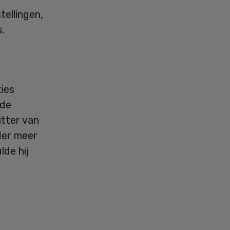
tellingen,
.
ies
 de
itter van
der meer
lde hij