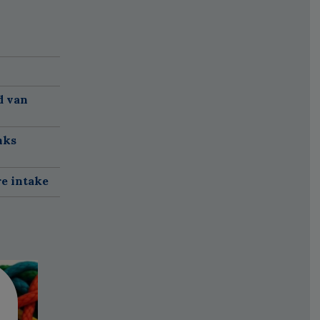
d van
nks
re intake