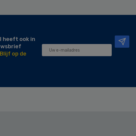
l heeft ook in
uwsbrief
Blijf op de