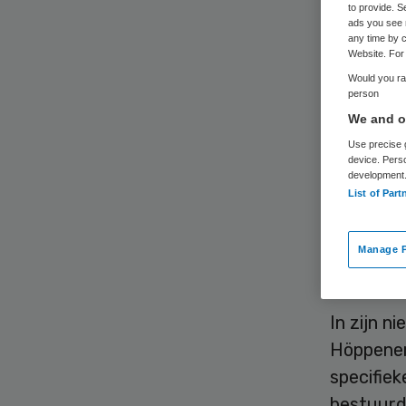
to provide. S
ads you see 
any time by c
Website. For 
Would you rat
person
We and ou
Armand H
Use precise g
bestuurs
device. Pers
development
Gudde. H
List of Part
de gezon
Manage P
Höppene
In zijn n
Höppener 
specifiek
bestuurde