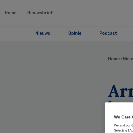
Home
Nieuwsbrief
Nieuws
Opinie
Podcast
Home
›
Nieu
Ar
be
Tw
We Care 
We and our
Selecting I 