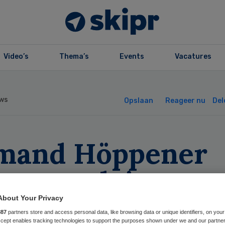
Video’s
Thema’s
Events
Vacatures
ws
Opslaan
Reageer nu
Del
mand Höppener
stuursadviseur
ynstra Gudde
About Your Privacy
887
partners store and access personal data, like browsing data or unique identifiers, on your
Accept enables tracking technologies to support the purposes shown under we and our partne