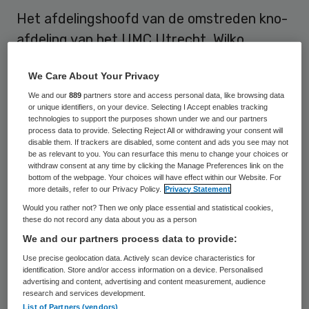
Het afdelingshoofd van de omstreden kno-
afdeling van het UMC Utrecht, Wilko
Grolman, legt zijn leidinggevende taken
We Care About Your Privacy
definitief neer. De hoogleraar otologie
We and our
889
partners store and access personal data, like browsing data
(oorheelkunde) blijft wel verbonden aan het
or unique identifiers, on your device. Selecting I Accept enables tracking
ziekenhuis, onder meer als
technologies to support the purposes shown under we and our partners
process data to provide. Selecting Reject All or withdrawing your consent will
wetenschappelijk onderzoeker. Dat werd
disable them. If trackers are disabled, some content and ads you see may not
be as relevant to you. You can resurface this menu to change your choices or
maandag bekend.
withdraw consent at any time by clicking the Manage Preferences link on the
bottom of the webpage. Your choices will have effect within our Website. For
more details, refer to our Privacy Policy.
Privacy Statement
Eind november werd al bekend dat twee
Would you rather not? Then we only place essential and statistical cookies,
omstreden kno-artsen van het Utrechtse
these do not record any data about you as a person
ziekenhuis voorlopig geen operaties meer
We and our partners process data to provide:
zouden uitvoeren. Het UMC raakte vorig
Use precise geolocation data. Actively scan device characteristics for
identification. Store and/or access information on a device. Personalised
jaar in opspraak nadat het programma
advertising and content, advertising and content measurement, audience
research and services development.
Zembla misstanden op de afdeling keel-,
List of Partners (vendors)