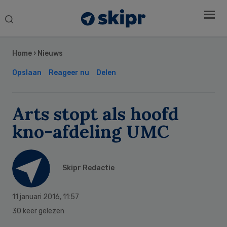
Search
this
Secondary
website
Sidebar
Home
›
Nieuws
Opslaan
Reageer nu
Delen
Arts stopt als hoofd
kno-afdeling UMC
Skipr Redactie
11 januari 2016
,
11:57
30 keer gelezen