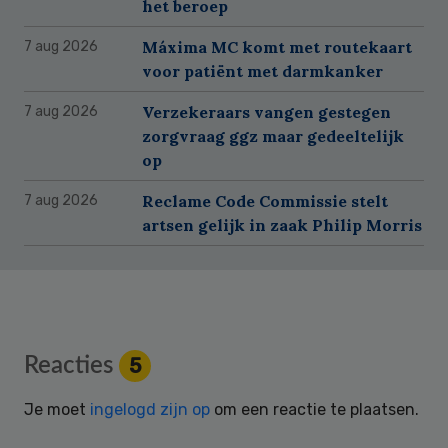
het beroep
Máxima MC komt met routekaart
7 aug 2026
voor patiënt met darmkanker
Verzekeraars vangen gestegen
7 aug 2026
zorgvraag ggz maar gedeeltelijk
op
Reclame Code Commissie stelt
7 aug 2026
artsen gelijk in zaak Philip Morris
Reader
Reacties
5
Interactions
Je moet
ingelogd zijn op
om een reactie te plaatsen.