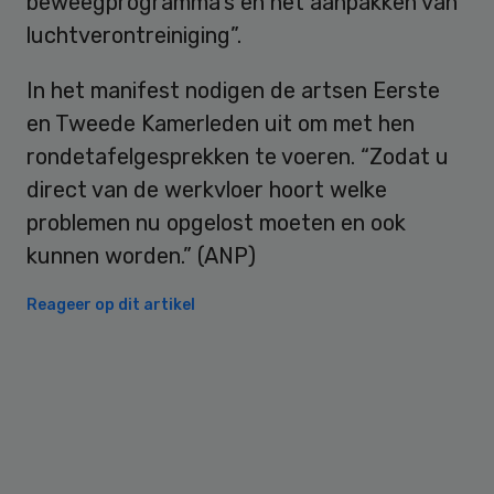
beweegprogramma’s en het aanpakken van
luchtverontreiniging”.
In het manifest nodigen de artsen Eerste
en Tweede Kamerleden uit om met hen
rondetafelgesprekken te voeren. “Zodat u
direct van de werkvloer hoort welke
problemen nu opgelost moeten en ook
kunnen worden.” (ANP)
Reageer op dit artikel
Primary
Sidebar