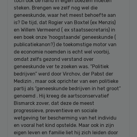
toch ook de hand in eigen boezem moeten
steken. Brengen we zelf nog wel die
geneeskunde, waar het meest behoefte aan
is? De tijd, dat Rogier van Boxtel (ex Menzis)
en Willem Vermeend ( ex staatssecretaris) in
een boek onze ‘hoogstaande’ geneeskunde (
publicatiekanon?) de toekomstige motor van
de economie noemden is echt wel voorbij,
omdat zelfs gezond verstand over
geneeskunde ver te zoeken was. “Politiek
bedrijven” werd door Virchov, der Pabst der
Medizin , maar ook oprichter van een politieke
partij als “geneeskunde bedrijven in het groot”
genoemd . Hij kreeg de aartsconservatief
Bismarck zover, dat deze de meest
progressieve, preventieve en sociale
wetgeving ter bescherming van het individu
en vooral het kind opstelde. Maar ook in zijn
eigen leven en familie liet hij zich leiden door