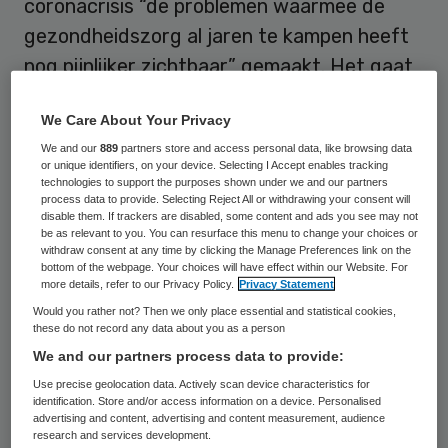
coronacrisis “de problemen waarmee de
gezondheidszorg al jaren te kampen heeft
nog pijnlijker zichtbaar” gemaakt. Het gaat
onder andere om het tekort aan personeel,
We Care About Your Privacy
gebrek aan regie, te veel bureaucratie en
We and our
889
partners store and access personal data, like browsing data
het verlenen van onnodige zorg.
or unique identifiers, on your device. Selecting I Accept enables tracking
technologies to support the purposes shown under we and our partners
process data to provide. Selecting Reject All or withdrawing your consent will
Onduidelijk
disable them. If trackers are disabled, some content and ads you see may not
be as relevant to you. You can resurface this menu to change your choices or
withdraw consent at any time by clicking the Manage Preferences link on the
“In het huidige zorgstelsel is vaak
bottom of the webpage. Your choices will have effect within our Website. For
more details, refer to our Privacy Policy.
Privacy Statement
onduidelijk wie waarvoor verantwoordelijk is
Would you rather not? Then we only place essential and statistical cookies,
en wie wanneer de regie voert”, schrijven
these do not record any data about you as a person
We and our partners process data to provide:
de artsen. “Er wordt te veel overgelaten
Use precise geolocation data. Actively scan device characteristics for
aan de markt, aan lagere overheden als
identification. Store and/or access information on a device. Personalised
gemeenten en het ‘veld.’” Ook zien zij dat
advertising and content, advertising and content measurement, audience
research and services development.