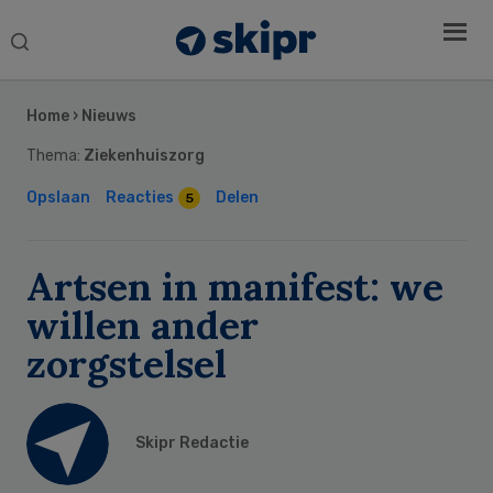
Search
this
Secondary
website
Sidebar
Home
›
Nieuws
Thema:
Ziekenhuiszorg
Opslaan
Reacties
Delen
5
Artsen in manifest: we
willen ander
zorgstelsel
Skipr Redactie