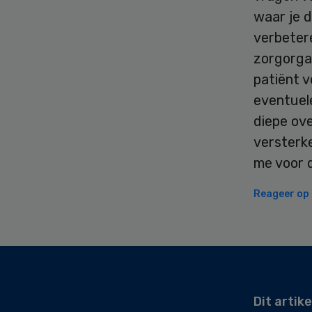
waar je d
verbetere
zorgorga
patiënt v
eventuele
diepe ove
versterk
me voor d
Reageer op d
Secondary
Sidebar
Dit artike