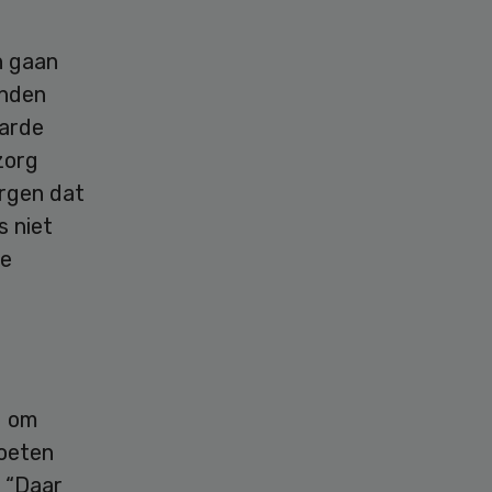
n gaan
anden
harde
zorg
orgen dat
s niet
de
g om
moeten
. “Daar