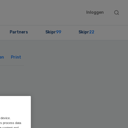
Searc
Inloggen
this
websit
Partners
Skipr
99
Skipr
22
Primary
Sidebar
en
Print
 device.
rs process data
me content and