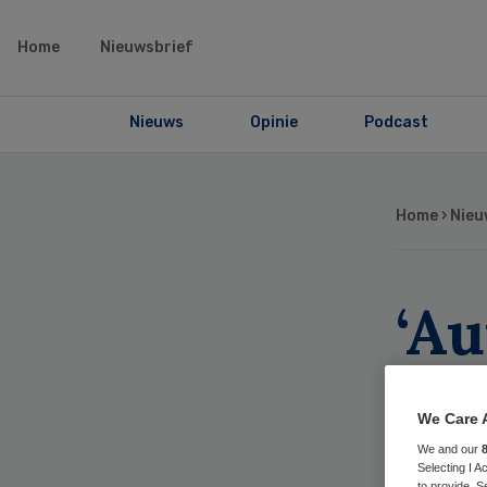
Home
Nieuwsbrief
Nieuws
Opinie
Podcast
Home
›
Nieu
‘Au
on
We Care 
bel
We and our
Selecting I 
to provide. S