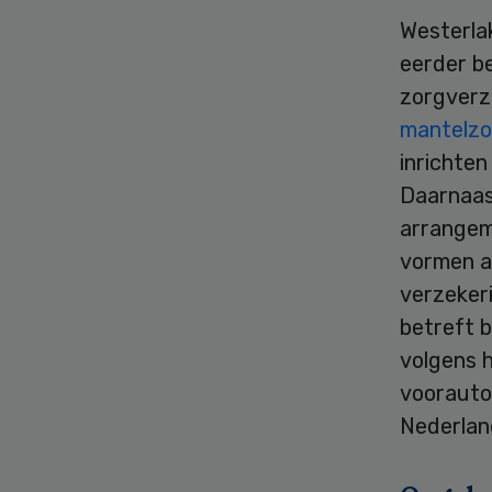
Westerla
eerder b
zorgverze
mantelzo
inrichten
Daarnaas
arrangem
vormen a
verzeker
betreft b
volgens 
voorautor
Nederlan