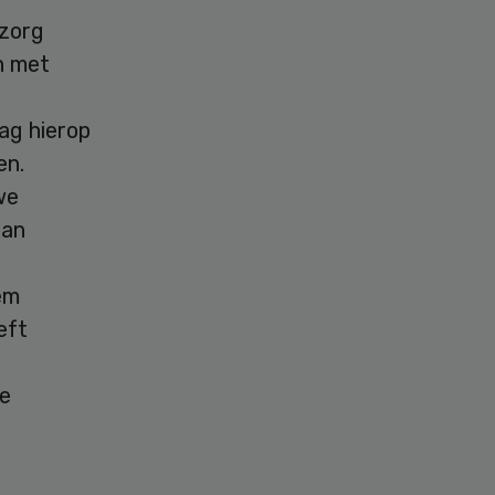
 zorg
n met
ag hierop
en.
we
aan
em
eft
de