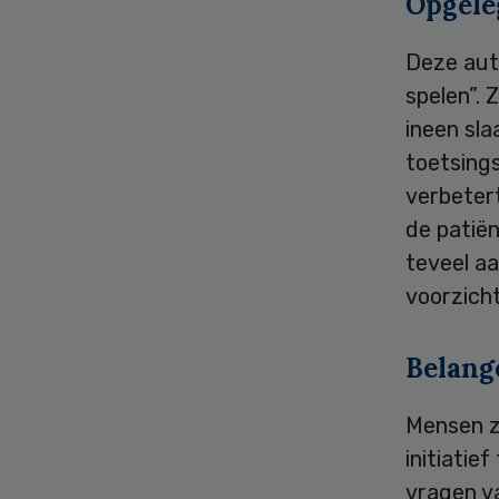
Opgele
Deze aut
spelen”. 
ineen sla
toetsings
verbeter
de patiën
teveel a
voorzicht
Belang
Mensen z
initiati
vragen va