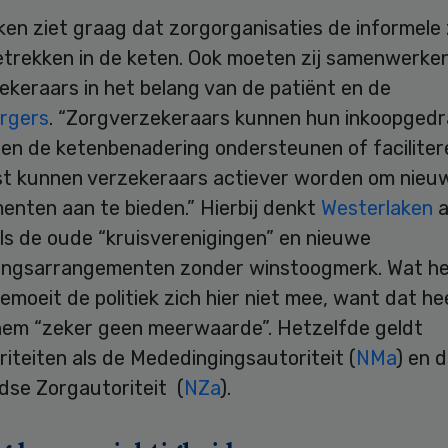
ken ziet graag dat zorgorganisaties de informele
etrekken in de keten. Ook moeten zij samenwerke
keraars in het belang van de patiënt en de
rgers
. “Zorgverzekeraars kunnen hun inkoopgedr
 en de ketenbenadering ondersteunen of faciliter
t kunnen verzekeraars actiever worden om nieu
enten aan te bieden.” Hierbij denkt
Westerlaken
ls de oude “kruisverenigingen” en nieuwe
ingsarrangementen zonder winstoogmerk. Wat h
emoeit de politiek zich hier niet mee, want dat he
hem “zeker geen meerwaarde”. Hetzelfde geldt
iteiten als de Mededingingsautoriteit (
NMa
) en 
dse Zorgautoriteit (
NZa
).