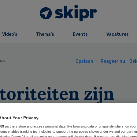
Video’s
Thema’s
Events
Vacatures
ws
Opslaan
Reageer nu
Del
toriteiten zijn
dergeschikt aan
About Your Privacy
ang patiënt’
889
partners store and access personal data, like browsing data or unique identifiers, on your
Accept enables tracking technologies to support the purposes shown under we and our partne
electing Reject All or withdrawing your consent will disable them. If trackers are disabled, so