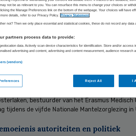
may not be as relevant to you. You can resurface this menu to change your choices or withd
licking the Manage Preferences link on the bottom of the webpage. Your choices will have eff
more details, refer to our Privacy Policy.
Privacy Statement
Ingrid Grutters
3 juni 2010
,
20:41
46 keer gelezen
her not? Then we only place essential and statistical cookies, these do not record any data
r partners process data to provide:
nisaties moeten zaken als ketenzorg en regievoe
eolocation data. Actively scan device characteristics for identification. Store and/or access 
onalised advertising and content, advertising and content measurement, audience research 
temmen in hun onderlinge relaties. Doorslaggeven
.
ners (vendors)
temming moet de vraag ‘wat is het beste voor de 
 geldt voor zowel de formele als informele zorg. Hie
e nauwelijks zinvolle condities en bemoeienis van
references
Reject All
I 
 en andere bureaucratie” genegeerd worden. Dat
sterlaken, bestuurder van het Erasmus Medisch
 tijdens de vijfde Nationale Mantelzorglezing in
emoeienis autoriteiten en politiek