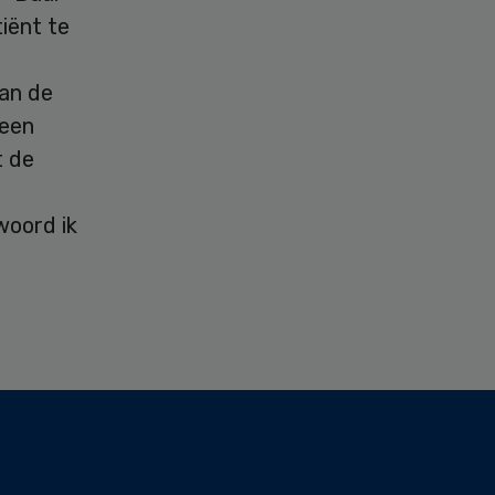
iënt te
an de
 een
t de
woord ik