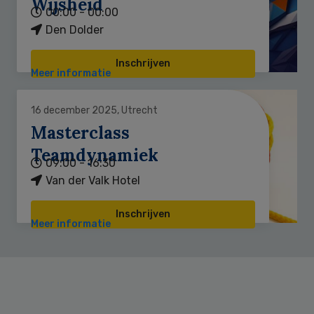
Wijsheid
00:00 - 00:00
Den Dolder
Inschrijven
Meer informatie
16 december 2025, Utrecht
Masterclass
Teamdynamiek
09:00 - 16:30
Van der Valk Hotel
Inschrijven
Meer informatie