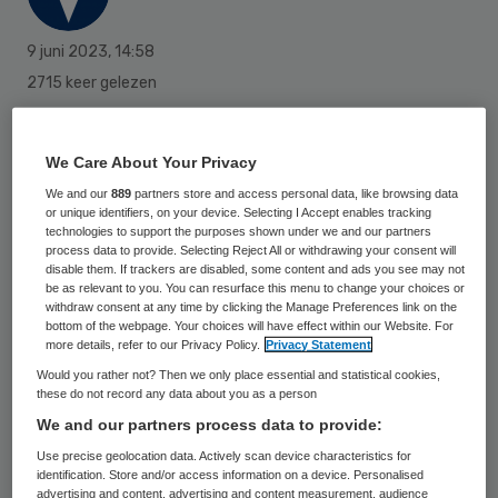
9 juni 2023
,
14:58
2715 keer gelezen
Door haar benoeming tot bestuurder van
ggz-instelling Antes per 1 mei heeft Laura
We Care About Your Privacy
van Goor vroegtijdig haar functie als lid
We and our
889
partners store and access personal data, like browsing data
or unique identifiers, on your device. Selecting I Accept enables tracking
raad van toezicht binnen Emergis moeten
technologies to support the purposes shown under we and our partners
process data to provide. Selecting Reject All or withdrawing your consent will
neerleggen. Haar nieuwe functie is
disable them. If trackers are disabled, some content and ads you see may not
be as relevant to you. You can resurface this menu to change your choices or
onverenigbaar met dit lidmaatschap, meldt
withdraw consent at any time by clicking the Manage Preferences link on the
bottom of the webpage. Your choices will have effect within our Website. For
Emergis.
more details, refer to our Privacy Policy.
Privacy Statement
Would you rather not? Then we only place essential and statistical cookies,
these do not record any data about you as a person
“Jammer, want Laura haar inhoudelijke
We and our partners process data to provide:
inbreng was een meerwaarde voor onze
Use precise geolocation data. Actively scan device characteristics for
raad van toezicht en waardevol in zowel de
identification. Store and/or access information on a device. Personalised
advertising and content, advertising and content measurement, audience