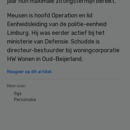
jaar hun maximale zittingstermijn bereikt.
Meusen is hoofd Operation en lid
Eenheidsleiding van de politie-eenheid
Limburg. Hij was eerder actief bij het
ministerie van Defensie. Schudde is
directeur-bestuurder bij woningcorporatie
HW Wonen in Oud-Beijerland.
Reageer op dit artikel
Meer over:
Ggz
Personalia
Primary
Sidebar