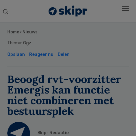
Search
this
Secondary
website
Sidebar
Home
›
Nieuws
Thema:
Ggz
Opslaan
Reageer nu
Delen
Beoogd rvt-voorzitter
Emergis kan functie
niet combineren met
bestuursplek
Skipr Redactie