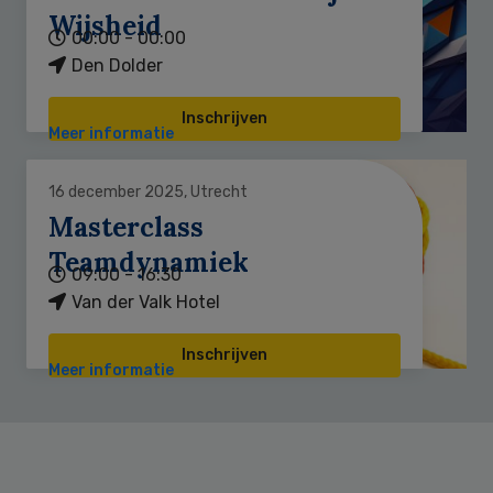
Wijsheid
00:00 - 00:00
Den Dolder
Inschrijven
Meer informatie
16 december 2025, Utrecht
Masterclass
Teamdynamiek
09:00 - 16:30
Van der Valk Hotel
Inschrijven
Meer informatie