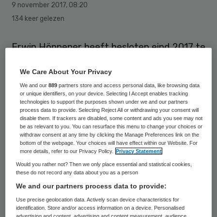
9 november 2017
,
08:20
134 keer gelezen
Erwin Höppener heeft besloten eind 2017 te
stoppen als voorzitter van de raad van
We Care About Your Privacy
bestuur van Zorggroep Apeldoorn en
We and our
889
partners store and access personal data, like browsing data
omstreken. Hij heeft de functie dan een
or unique identifiers, on your device. Selecting I Accept enables tracking
technologies to support the purposes shown under we and our partners
jaar bekleed. Zijn vertrek is het gevolg van
process data to provide. Selecting Reject All or withdrawing your consent will
een verschil van inzicht tussen bestuur en
disable them. If trackers are disabled, some content and ads you see may not
be as relevant to you. You can resurface this menu to change your choices or
topkader over het te voeren beleid.
withdraw consent at any time by clicking the Manage Preferences link on the
bottom of the webpage. Your choices will have effect within our Website. For
more details, refer to our Privacy Policy.
Privacy Statement
Rvt-voorzitter Frans Pol licht toe: “De heer
Would you rather not? Then we only place essential and statistical cookies,
Höppener heeft in goede samenwerking
these do not record any data about you as a person
met de raad van toezicht gewerkt aan de
We and our partners process data to provide:
doorontwikkeling van de organisatie. De
Use precise geolocation data. Actively scan device characteristics for
identification. Store and/or access information on a device. Personalised
afgelopen periode hebben we vastgesteld
advertising and content, advertising and content measurement, audience