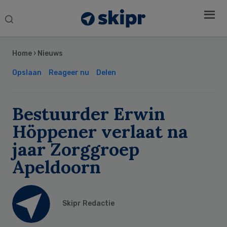
Search
this
Secondary
website
Sidebar
Home
›
Nieuws
Opslaan
Reageer nu
Delen
Bestuurder Erwin
Höppener verlaat na
jaar Zorggroep
Apeldoorn
Skipr Redactie