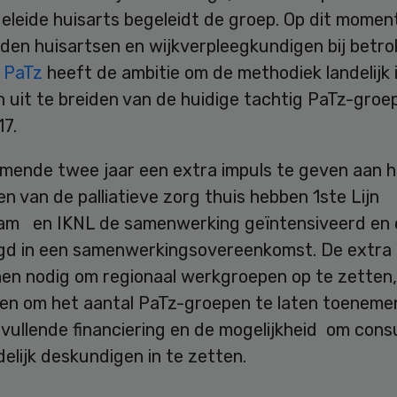
leide huisarts begeleidt de groep. Op dit moment
den huisartsen en wijkverpleegkundigen bij betro
g PaTz
heeft de ambitie om de methodiek landelijk 
 uit te breiden van de huidige tachtig PaTz-groe
17.
mende twee jaar een extra impuls te geven aan h
n van de palliatieve zorg thuis hebben 1ste Lijn
m en IKNL de samenwerking geïntensiveerd en of
gd in een samenwerkingsovereenkomst. De extra i
hen nodig om regionaal werkgroepen op te zetten,
n om het aantal PaTz-groepen te laten toenemen
vullende financiering en de mogelijkheid om cons
delijk deskundigen in te zetten.