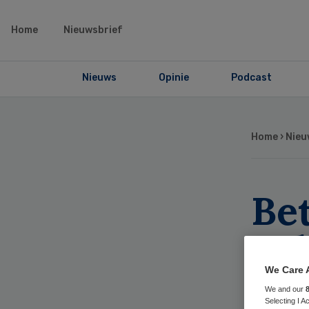
Home
Nieuwsbrief
Nieuws
Opinie
Podcast
Home
›
Nieu
Be
pal
lan
We Care 
We and our
Selecting I 