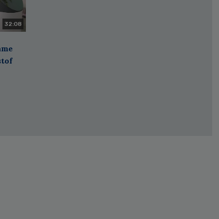
32:08
zame
stof