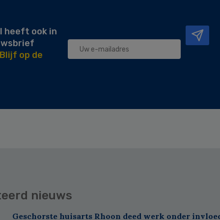
l heeft ook in
uwsbrief
Blijf op de
teerd nieuws
Geschorste huisarts Rhoon deed werk onder invloe