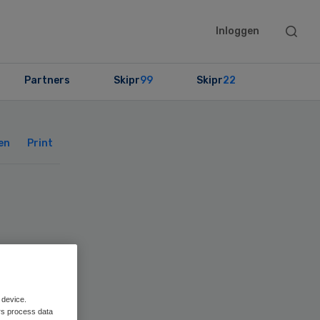
Searc
Inloggen
this
websit
Partners
Skipr
99
Skipr
22
Primary
Sidebar
en
Print
g
 device.
rs process data