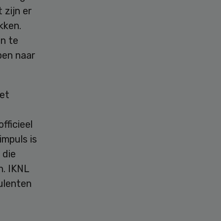
 zijn er
kken.
in te
pen naar
et
ficieel
mpuls is
 die
. IKNL
ulenten