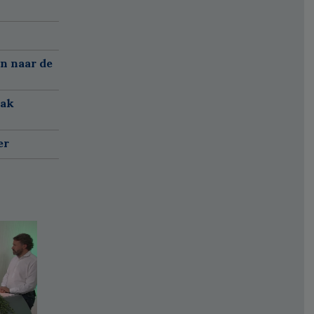
n naar de
aak
er