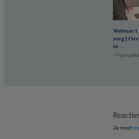
Webinar 1 
zorg | Cir
in ...
· 11 jaar gele
Reader
Reactie
Interactions
Je moet
in