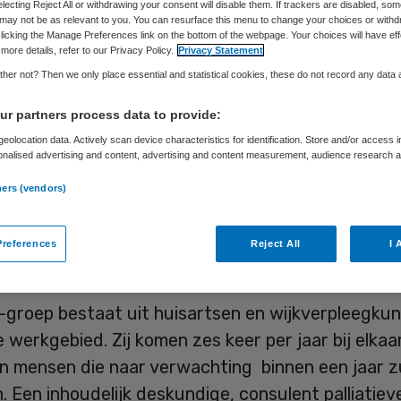
electing Reject All or withdrawing your consent will disable them. If trackers are disabled, so
may not be as relevant to you. You can resurface this menu to change your choices or withd
licking the Manage Preferences link on the bottom of the webpage. Your choices will have eff
more details, refer to our Privacy Policy.
Privacy Statement
Skipr Redactie
2 juni 2015
,
09:47
21 keer gelezen
her not? Then we only place essential and statistical cookies, these do not record any data
r partners process data to provide:
graal Kankercentrum Nederland (IKNL) en 1ste Lij
eolocation data. Actively scan device characteristics for identification. Store and/or access 
onalised advertising and content, advertising and content measurement, audience research 
m willen de Palliatieve Thuiszorg (PaTz)-methodi
.
 invoeren. In PaTz-bijeenkomsten voeren huisartse
ners (vendors)
leegkundigen en een inhoudelijk deskundige gesp
jdig patiënten te identificeren en gepaste palliati
references
Reject All
I 
.
-groep bestaat uit huisartsen en wijkverpleegkun
 werkgebied. Zij komen zes keer per jaar bij elkaa
n mensen die naar verwachting binnen een jaar z
n. Een inhoudelijk deskundige, consulent palliatiev