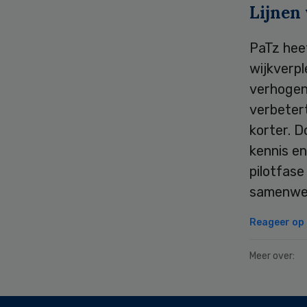
Lijnen
PaTz hee
wijkverp
verhogen,
verbetert
korter. D
kennis en
pilotfase
samenwer
Reageer op d
Meer over:
Secondary