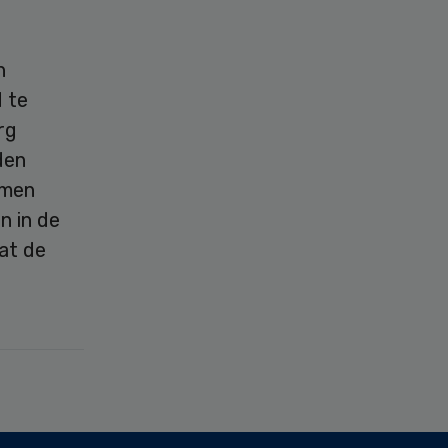
n
 te
rg
den
emen
n in de
dat de