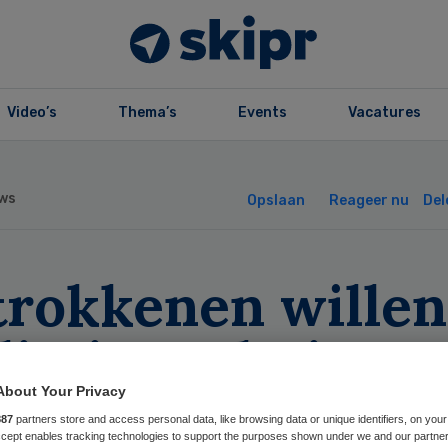
Video’s
Thema’s
Events
Vacatures
ws
Opslaan
Reageer nu
Del
trokkenen willen
liatieve thuiszor
delijk invoeren
About Your Privacy
887
partners store and access personal data, like browsing data or unique identifiers, on your
Accept enables tracking technologies to support the purposes shown under we and our partne