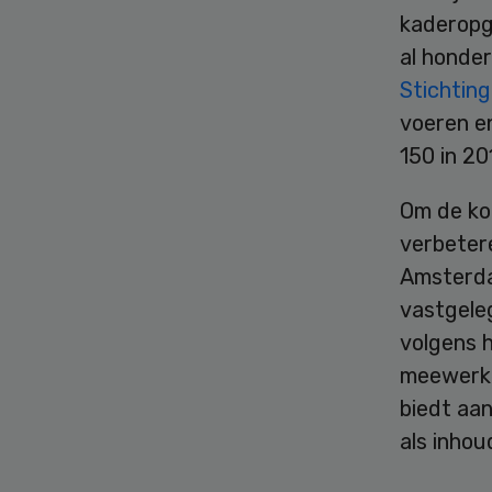
kaderopge
al honder
Stichtin
voeren en
150 in 20
Om de ko
verbetere
Amsterda
vastgele
volgens 
meewerke
biedt aan
als inhou