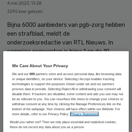
4 mei 2023
,
13:28
3295 keer gelezen
Bijna 6000 aanbieders van pgb-zorg hebben
een strafblad, meldt de
onderzoeksredactie van RTL Nieuws. In
sommige gemeenten is bijna 1 op de 10
aanbieders van zorg die met een
We Care About Your Privacy
persoonsgebonden budget wordt
We and our
889
partners store and access personal data, like browsing data
gefinancierd eerder veroordeeld. Bovendien
or unique identifiers, on your device. Selecting I Accept enables tracking
technologies to support the purposes shown under we and our partners
blijkt dat aanbieders met een strafblad
process data to provide. Selecting Reject All or withdrawing your consent will
gemiddeld veel hogere bedragen
disable them. If trackers are disabled, some content and ads you see may not
be as relevant to you. You can resurface this menu to change your choices or
declareren.
withdraw consent at any time by clicking the Manage Preferences link on the
bottom of the webpage. Your choices will have effect within our Website. For
more details, refer to our Privacy Policy.
Privacy Statement
Would you rather not? Then we only place essential and statistical cookies,
RTL Nieuws bekeek en analyseerde nieuwe
these do not record any data about you as a person