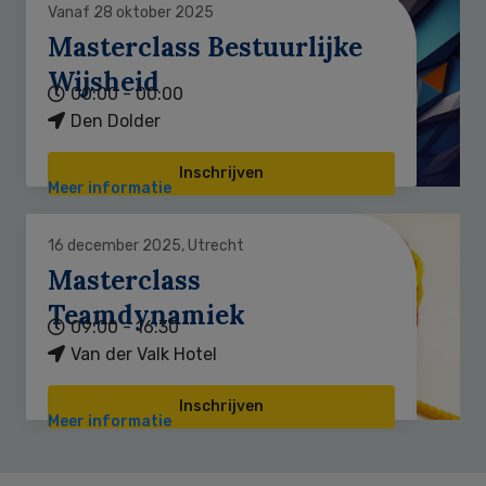
Vanaf 28 oktober 2025
Masterclass Bestuurlijke
Wijsheid
00:00 - 00:00
Den Dolder
Inschrijven
Meer informatie
16 december 2025, Utrecht
Masterclass
Teamdynamiek
09:00 - 16:30
Van der Valk Hotel
Inschrijven
Meer informatie