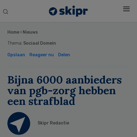
Search
this
Secondary
website
Sidebar
Home
›
Nieuws
Thema:
Sociaal Domein
Opslaan
Reageer nu
Delen
Bijna 6000 aanbieders
van pgb-zorg hebben
een strafblad
Skipr Redactie