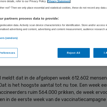
more details, refer to our Privacy Policy.
Privacy Statement
her not? Then we only place essential and statistical cookies, these do not record any data
Frits Baltesen
19 oktober 2022
,
08:31
438 keer gelezen
r partners process data to provide:
eolocation data. Actively scan device characteristics for identification. Store and/or access 
onalised advertising and content, advertising and content measurement, audience research 
 miljoen mensen hebben in de afgelopen vier weke
.
ners (vendors)
rik tegen het coronavirus laten zetten. Van de m
n ouder is bijna de helft gevaccineerd. De extra p
r een oppepper gegeven om beter bestand te zij
references
Reject All
I 
sgolf.
 meldt dat in de afgelopen week 612.602 mensen 
Dat is het hoogste aantal tot nu toe. Een week e
accineerders ruim 564.000 prikken, de week ervoo
en in de eerste week van de vaccinatiecampagne