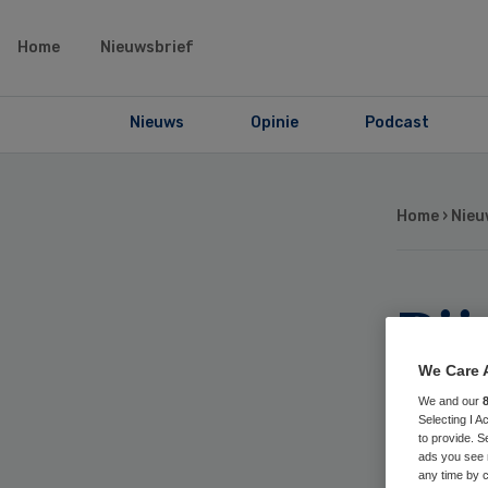
Home
Nieuwsbrief
Nieuws
Opinie
Podcast
Home
›
Nieu
Bij
hee
We Care 
We and our
Selecting I 
ge
to provide. S
ads you see 
any time by c