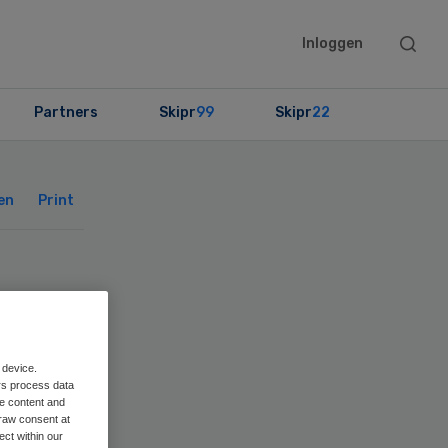
Searc
Inloggen
this
websit
Partners
Skipr
99
Skipr
22
Primary
Sidebar
en
Print
ers
 device.
rs process data
me content and
raw consent at
ect within our