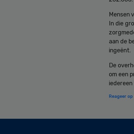
Mensen va
In die gr
zorgmede
aan de be
ingeënt.
De overh
om een pr
iedereen 
Reageer op d
Secondary
Sidebar