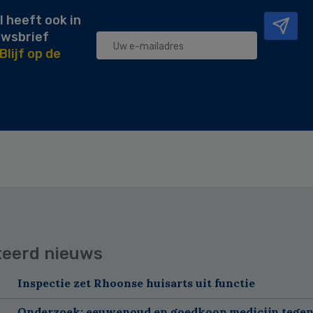
l heeft ook in
uwsbrief
Blijf op de
teerd nieuws
Inspectie zet Rhoonse huisarts uit functie
Onderzoek: eeuwenoud en goedkoop medicijn tegen