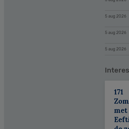
5 aug 2026
5 aug 2026
5 aug 2026
Interes
171
Zom
met
Eeft
de z