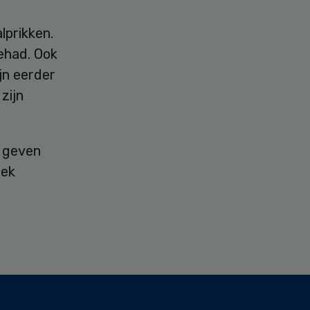
lprikken.
gehad. Ook
jn eerder
zijn
s geven
eek