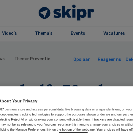
Video’s
Thema’s
Events
Vacatures
ws
Thema:
Preventie
Opslaan
Reageer nu
Del
na helft 70-pluss
ft herhaalprik
About Your Privacy
887
partners store and access personal data, like browsing data or unique identifiers, on your
Accept enables tracking technologies to support the purposes shown under we and our partne
had
electing Reject All or withdrawing your consent will disable them. If trackers are disabled, so
may not be as relevant to you. You can resurface this menu to change your choices or withd
licking the Manage Preferences link on the bottom of the webpage. Your choices will have eff