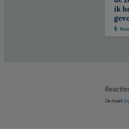
ik h
gevo
Naa
Reader
Reactie
Interactions
Je moet
in