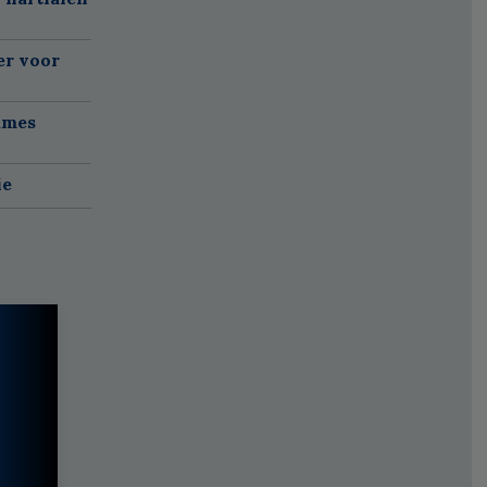
er voor
ames
ie