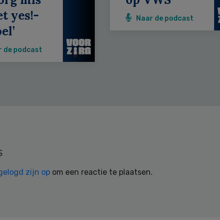
et yes!-
Naar de podcast
el’
r de podcast
s
gelogd zijn op
om een reactie te plaatsen.