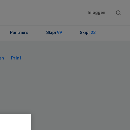
Searc
Inloggen
this
websit
Partners
Skipr
99
Skipr
22
Primary
Sidebar
en
Print