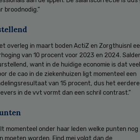
ssionals aan de lippen. De salariscorrectie is dus
r broodnodig.”
stellend
et overleg in maart boden ActiZ en Zorgthuisnl e
rhoging van 10 procent voor 2023 en 2024. Salden
rstellend, want in de huidige economie is dat veel
or de cao in de ziekenhuizen ligt momenteel een
delingsresultaat van 15 procent, dus het eerdere
vers in de vvt vormt dan een schril contrast.”
unten
ilt momenteel onder haar leden welke punten nog
n moeten worden. Eind mei volgt dan de