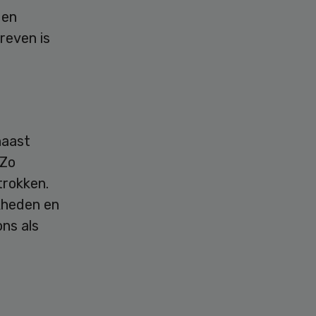
gen
reven is
naast
 Zo
trokken.
jkheden en
ns als