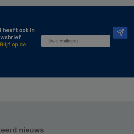
l heeft ook in
uwsbrief
Blijf op de
teerd nieuws