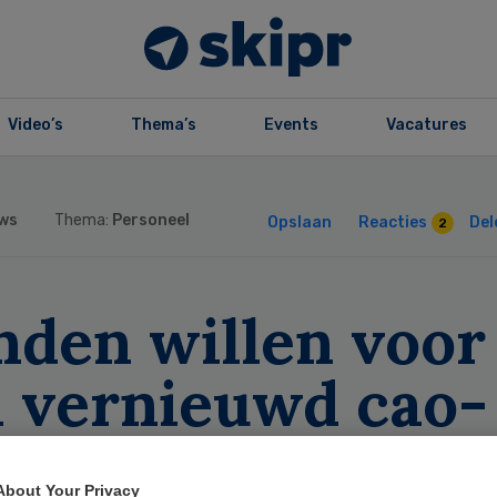
Video’s
Thema’s
Events
Vacatures
ws
Thema:
Personeel
Opslaan
Reacties
Del
2
nden willen voor
i vernieuwd cao-
oord in vvt
About Your Privacy