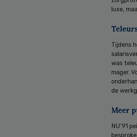
zorgprofe
luxe, maa
Teleur
Tijdens h
salarisve
was teleu
mager. Vo
onderhan
de werkge
Meer p
NU’91 pe
besproke