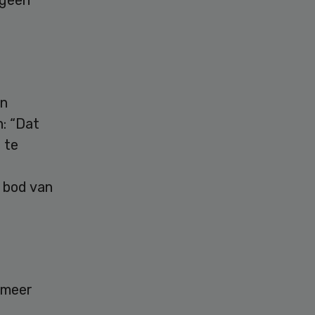
 geen
en
: “Dat
 te
 bod van
 meer