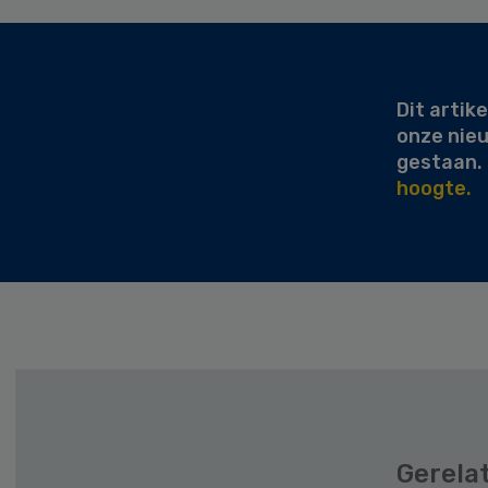
Secondary
Sidebar
Dit artike
onze nie
gestaan.
hoogte.
Gerela