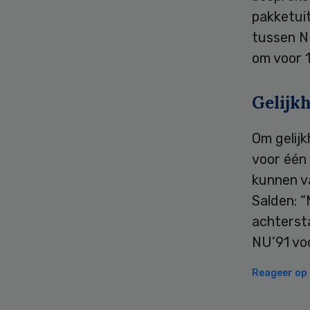
pakketuit
tussen N
om voor 1
Gelijk
Om gelijk
voor één
kunnen va
Salden: “
achterst
NU’91 voo
Reageer op d