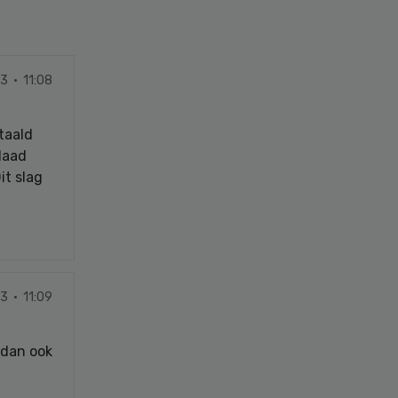
3 · 11:08
taald
daad
it slag
3 · 11:09
 dan ook