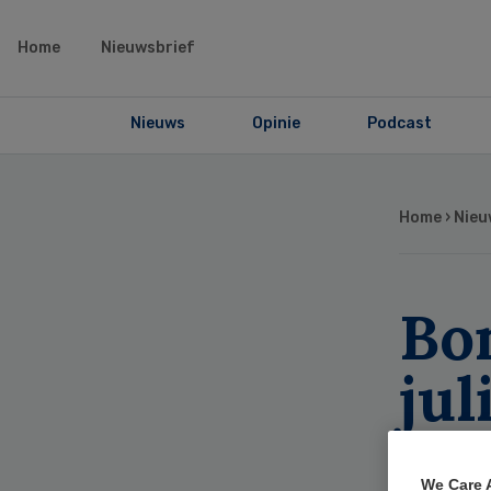
Home
Nieuwsbrief
Nieuws
Opinie
Podcast
Home
›
Nieu
Bo
jul
akk
We Care 