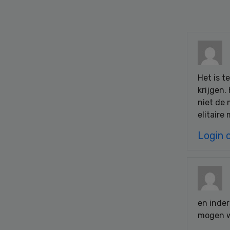
Het is t
krijgen.
niet de 
elitaire
Login 
en inder
mogen w