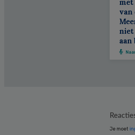
met 
van 
Meer
niet
aan 
Naa
Reader
Reactie
Interactions
Je moet
in