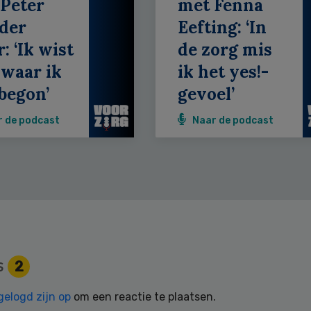
Peter
met Fenna
der
Eefting: ‘In
: ‘Ik wist
de zorg mis
 waar ik
ik het yes!-
begon’
gevoel’
r de podcast
Naar de podcast
s
2
gelogd zijn op
om een reactie te plaatsen.