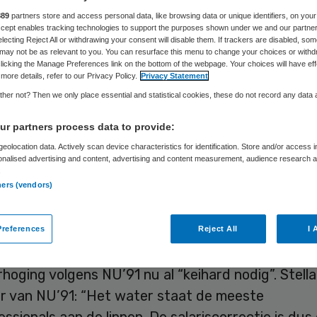
889
partners store and access personal data, like browsing data or unique identifiers, on your
Accept enables tracking technologies to support the purposes shown under we and our partne
electing Reject All or withdrawing your consent will disable them. If trackers are disabled, so
Frits Baltesen
19 april 2023
,
12:33
2977 keer gelezen
may not be as relevant to you. You can resurface this menu to change your choices or withd
licking the Manage Preferences link on the bottom of the webpage. Your choices will have eff
more details, refer to our Privacy Policy.
Privacy Statement
V, CNV en FBZ gaan in juni verder praten over he
her not? Then we only place essential and statistical cookies, these do not record any data
n van de cao voor de vvt. Ze willen in overleg me
r partners process data to provide:
rs van ActiZ en Zorgthuisnl praten over een
eolocation data. Actively scan device characteristics for identification. Store and/or access 
orrectie voor zorgprofessionals in de verpleeg- en
onalised advertising and content, advertising and content measurement, audience research 
.
gstehuizen en thuiszorg (vvt).
ners (vendors)
and liepen verkennende gesprekken hierover op ni
references
Reject All
I 
 cao voor de vvt nog tot eind van het jaar loopt, 
rhoging volgens NU’91 nu al “keihard nodig”. Stella
er van NU’91: “Het water staat de meeste