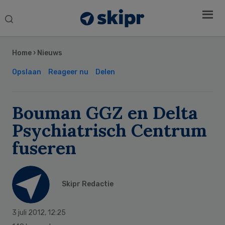
Search
this
Secondary
website
Sidebar
Home
›
Nieuws
Opslaan
Reageer nu
Delen
Bouman GGZ en Delta
Psychiatrisch Centrum
fuseren
Skipr Redactie
3 juli 2012
,
12:25