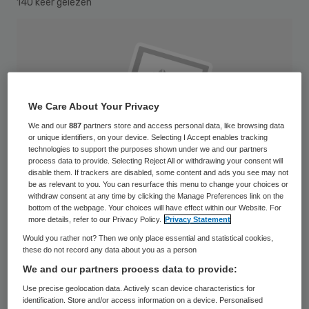
140 keer gelezen
We Care About Your Privacy
We and our
887
partners store and access personal data, like browsing data
or unique identifiers, on your device. Selecting I Accept enables tracking
technologies to support the purposes shown under we and our partners
process data to provide. Selecting Reject All or withdrawing your consent will
disable them. If trackers are disabled, some content and ads you see may not
be as relevant to you. You can resurface this menu to change your choices or
withdraw consent at any time by clicking the Manage Preferences link on the
bottom of the webpage. Your choices will have effect within our Website. For
more details, refer to our Privacy Policy.
Privacy Statement
Would you rather not? Then we only place essential and statistical cookies,
Twee grote ggz-instellingen, Bouman GGZ
these do not record any data about you as a person
We and our partners process data to provide:
en Delta Psychiatrisch Centrum, zijn per 1
Use precise geolocation data. Actively scan device characteristics for
juli gefuseerd. De nieuwe zorgonderneming
identification. Store and/or access information on a device. Personalised