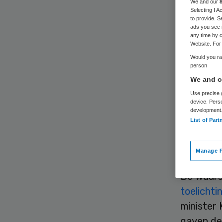
We and our
Selecting I 
to provide. S
ads you see 
any time by c
Website. For 
Would you rat
person
De Branc
We and ou
beperkin
Use precise g
een derge
device. Pers
development
toezichth
List of Part
Code T
Manage P
De waars
toelicht
minister 
gaven de