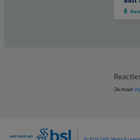
Naa
Reader
Reactie
Interactions
Je moet
in
© 2026 | BSL Media & Learn