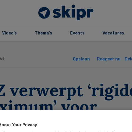
Video’s
Thema’s
Events
Vacatures
ws
Opslaan
Reageer nu
Del
 verwerpt ‘rigid
ximum’ voor
venfuncties
About Your Privacy