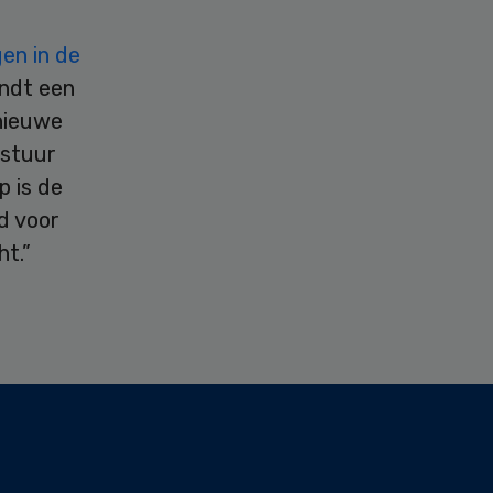
gen in de
indt een
nieuwe
estuur
p is de
d voor
ht.”