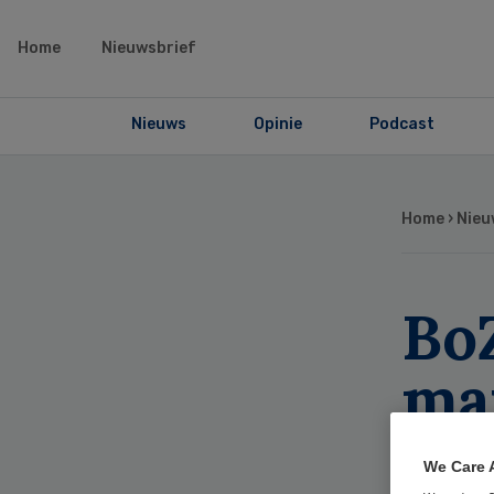
Home
Nieuwsbrief
Nieuws
Opinie
Podcast
Home
›
Nieu
BoZ
ma
ne
We Care 