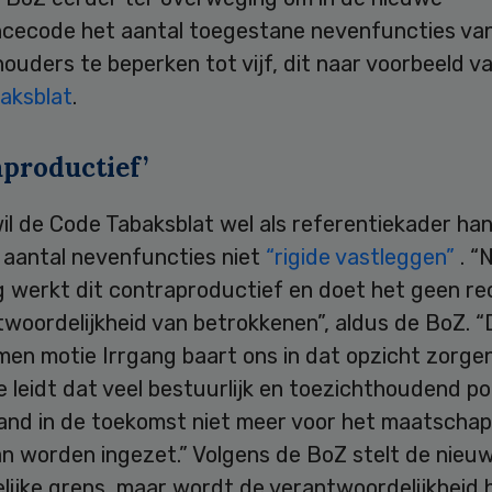
cecode het aantal toegestane nevenfuncties va
ouders te beperken tot vijf, dit naar voorbeeld v
aksblat
.
aproductief’
l de Code Tabaksblat wel als referentiekader han
 aantal nevenfuncties niet
“rigide vastleggen”
. “
g werkt dit contraproductief en doet het geen re
woordelijkheid van betrokkenen”, aldus de BoZ. “
en motie Irrgang baart ons in dat opzicht zorge
e leidt dat veel bestuurlijk en toezichthoudend po
and in de toekomst niet meer voor het maatschapp
an worden ingezet.” Volgens de BoZ stelt de nieu
lijke grens, maar wordt de verantwoordelijkheid h