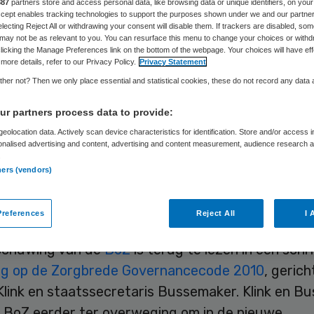
887
partners store and access personal data, like browsing data or unique identifiers, on your
Accept enables tracking technologies to support the purposes shown under we and our partne
electing Reject All or withdrawing your consent will disable them. If trackers are disabled, so
may not be as relevant to you. You can resurface this menu to change your choices or withd
Skipr Redactie
4 februari 2010
,
12:38
41 keer gelezen
licking the Manage Preferences link on the bottom of the webpage. Your choices will have eff
more details, refer to our Privacy Policy.
Privacy Statement
her not? Then we only place essential and statistical cookies, these do not record any data
heorganisaties Zorg (BoZ) zijn tegen een verplic
r partners process data to provide:
g van het aantal toezichtfuncties. Volgens de Bo
eolocation data. Actively scan device characteristics for identification. Store and/or access 
lijk maximum neer op vernietiging van ‘bestuurlij
onalised advertising and content, advertising and content measurement, audience research 
.
oudend potentieel’.
ners (vendors)
abaksblat
references
Reject All
I 
chuwing van de
BoZ
is terug te lezen in een schri
ing op de Zorgbrede Governancecode 2010
, gerich
Klink en staatssecretaris Bussemaker. Klink en B
 BoZ eerder ter overweging om in de nieuwe