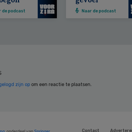
r de podcast
Naar de podcast
s
gelogd zijn op
om een reactie te plaatsen.
Contact
Advertere
ing
, onderdeel van
Springer