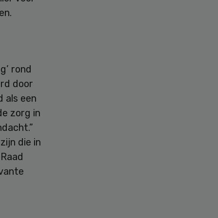
en.
ng’ rond
urd door
d als een
de zorg in
ndacht.”
ijn die in
e Raad
evante