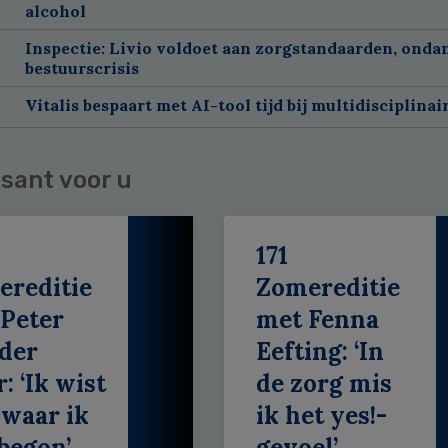
alcohol
Inspectie: Livio voldoet aan zorgstandaarden, onda
bestuurscrisis
Vitalis bespaart met AI-tool tijd bij multidisciplinai
sant voor u
171
ereditie
Zomereditie
Peter
met Fenna
der
Eefting: ‘In
: ‘Ik wist
de zorg mis
 waar ik
ik het yes!-
begon’
gevoel’