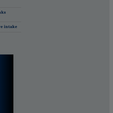
nks
re intake