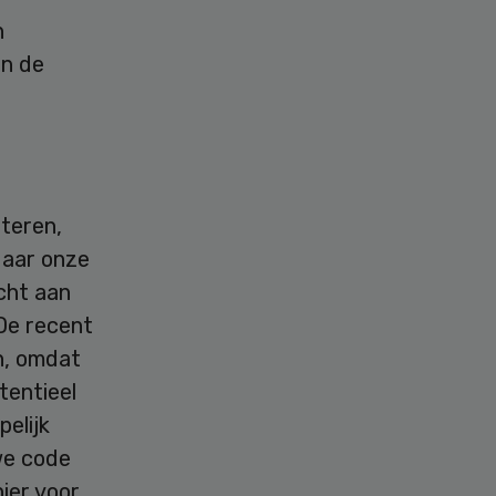
n
an de
teren,
Naar onze
cht aan
De recent
n, omdat
tentieel
elijk
we code
ier voor