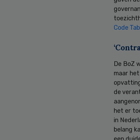
governan
toezichth
Code Tab
‘Contr
De BoZ wi
maar het
opvattin
de verant
aangenom
het er to
in Nederl
belang k
een duide