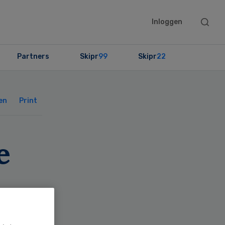
Searc
Inloggen
this
websit
Partners
Skipr
99
Skipr
22
Primary
Sidebar
en
Print
e