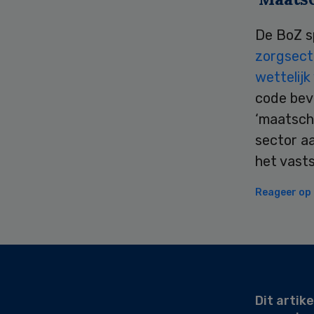
De BoZ s
zorgsect
wettelij
code bev
‘maatscha
sector aa
het vasts
Reageer op d
Secondary
Sidebar
Dit artike