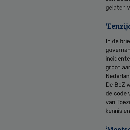
gelaten 
‘Eenzi
In de bri
governan
incidente
groot aan
Nederland
De BoZ wi
de code v
van Toez
kennis en
‘Maats