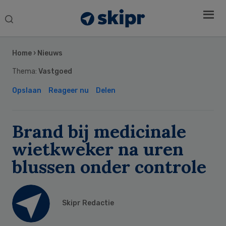
Search
this
Secondary
website
Sidebar
Home
›
Nieuws
Thema:
Vastgoed
Opslaan
Reageer nu
Delen
Brand bij medicinale
wietkweker na uren
blussen onder controle
Skipr Redactie