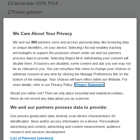
23 december 2019
,
11:04
279 keer gelezen
Een grote brand in een farmaceutisch
We Care About Your Privacy
bedrijf in Rotterdam is na uren blussen
We and our
889
partners store and access personal data, like browsing data
onder controle. Het sein brand meester
or unique identifiers, on your device. Selecting I Accept enables tracking
werd rond 03.20 uur gegeven. De brand
technologies to support the purposes shown under we and our partners
process data to provide. Selecting Reject All or withdrawing your consent will
woedde in een lab waar legaal wiet werd
disable them. If trackers are disabled, some content and ads you see may not
be as relevant to you. You can resurface this menu to change your choices or
gekweekt.
withdraw consent at any time by clicking the Manage Preferences link on the
bottom of the webpage. Your choices will have effect within our Website. For
more details, refer to our Privacy Policy.
Privacy Statement
Would you rather not? Then we only place essential and statistical cookies,
Vanwege de rookontwikkeling waren
these do not record any data about you as a person
omwonenden gewaarschuwd door middel
We and our partners process data to provide:
van een NL-Alert. Ze werden opgeroepen
Use precise geolocation data. Actively scan device characteristics for
identification. Store and/or access information on a device. Personalised
ramen en deuren te sluiten en ventilatie uit
advertising and content, advertising and content measurement, audience
te zetten.
research and services development.
List of Partners (vendors)