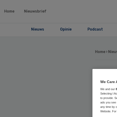
Home
Nieuwsbrief
Nieuws
Opinie
Podcast
Home
›
Nieu
Br
We Care 
van
We and our
Selecting I 
to provide. S
Os
ads you see 
any time by c
Website. For 