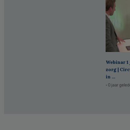
Webinar 1 
zorg | Cir
in ...
· 0 jaar gele