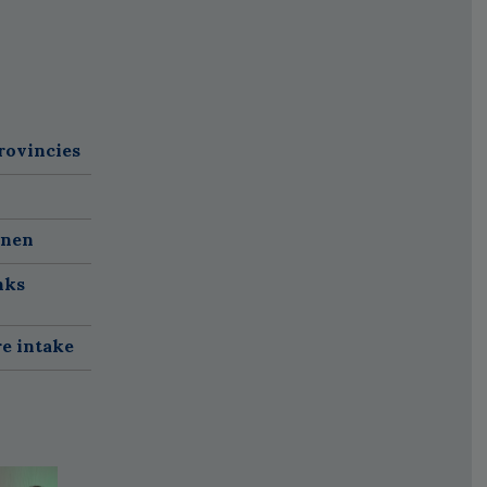
rovincies
nnen
nks
re intake