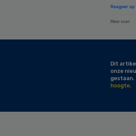
Reageer op d
Meer over:
Secondary
Sidebar
Dit artike
onze nie
gestaan.
hoogte.