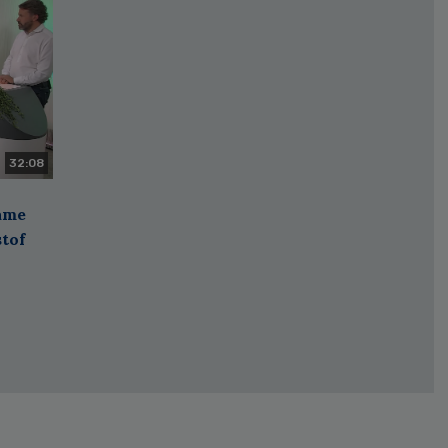
32:08
zame
stof