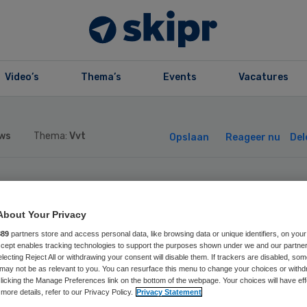
Video’s
Thema’s
Events
Vacatures
ws
Thema:
Vvt
Opslaan
Reageer nu
Del
and in apparteme
About Your Privacy
 zorginstelling i
889
partners store and access personal data, like browsing data or unique identifiers, on your
Accept enables tracking technologies to support the purposes shown under we and our partne
electing Reject All or withdrawing your consent will disable them. If trackers are disabled, so
s
may not be as relevant to you. You can resurface this menu to change your choices or withd
licking the Manage Preferences link on the bottom of the webpage. Your choices will have eff
more details, refer to our Privacy Policy.
Privacy Statement