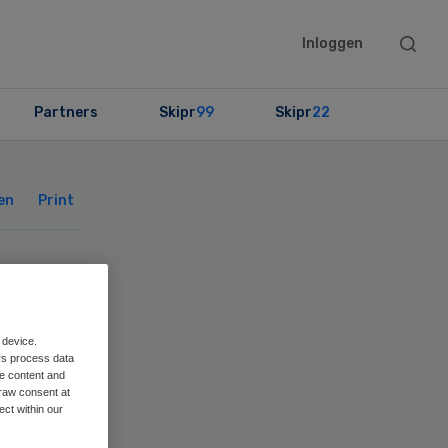
Searc
Inloggen
this
websit
Partners
Skipr
99
Skipr
22
Primary
Sidebar
en
Print
nt
n
 device.
rs process data
me content and
raw consent at
ect within our