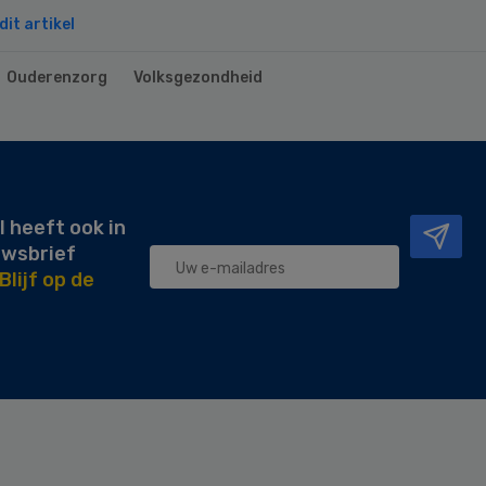
it artikel
Ouderenzorg
Volksgezondheid
l heeft ook in
uwsbrief
Blijf op de