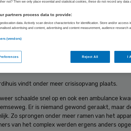
her not? Then we only place essential and statistical cookies, these do not record any data
r partners process data to provide:
Carina van Aartsen
24 mei 2026
,
17:19
161 keer gelezen
eolocation data. Actively scan device characteristics for identification. Store and/or access 
onalised advertising and content, advertising and content measurement, audience research 
.
ppartementencomplex aan de Berghemseweg in Os
ners (vendors)
elling Verdihuis, heeft zondagochtend brand gewo
references
Reject All
I 
dt
Omroep Brabant.
rdihuis vindt onder meer crisisopvang plaats.
weer schaalde snel op en ook een ambulance kw
emseweg. Er is niemand gewond geraakt, maar d
nlijk. Zo sprongen onder meer ramen van het appa
ers van het complex werden ergens anders opg