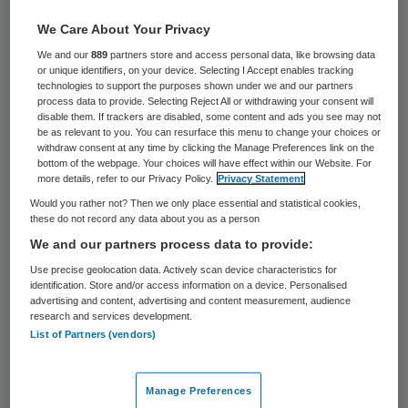
4 augustus 2020
,
16:37
We Care About Your Privacy
546 keer gelezen
We and our
889
partners store and access personal data, like browsing data
or unique identifiers, on your device. Selecting I Accept enables tracking
Het aantal lokale uitbraken van het
technologies to support the purposes shown under we and our partners
coronavirus is gestegen naar 242. Vorige
process data to provide. Selecting Reject All or withdrawing your consent will
disable them. If trackers are disabled, some content and ads you see may not
week waren het er 133 en de week
be as relevant to you. You can resurface this menu to change your choices or
withdraw consent at any time by clicking the Manage Preferences link on the
daarvoor 96. Bij zo’n cluster kunnen
bottom of the webpage. Your choices will have effect within our Website. For
more details, refer to our Privacy Policy.
Privacy Statement
minstens drie gevallen met elkaar in
Would you rather not? Then we only place essential and statistical cookies,
verband worden gebracht.
these do not record any data about you as a person
We and our partners process data to provide:
Use precise geolocation data. Actively scan device characteristics for
Van veel zogeheten besmettingsclusters
identification. Store and/or access information on a device. Personalised
(70 procent) hebben de GGD’en de bron nog
advertising and content, advertising and content measurement, audience
research and services development.
niet achterhaald, meldt het RIVM. Dat komt
List of Partners (vendors)
doordat ze vertraging oplopen nu het
aantal gevallen weer toeneemt, ondanks de
Manage Preferences