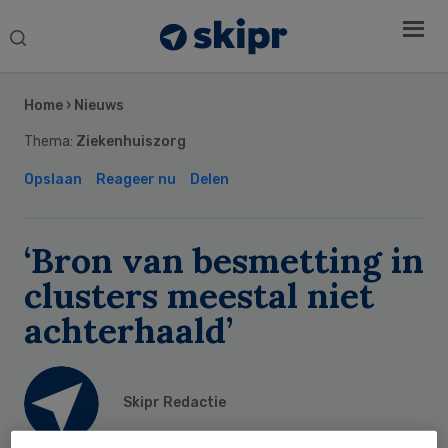
Search
this
Secondary
website
Sidebar
Home
›
Nieuws
Thema:
Ziekenhuiszorg
Opslaan
Reageer nu
Delen
‘Bron van besmetting in
clusters meestal niet
achterhaald’
Skipr Redactie