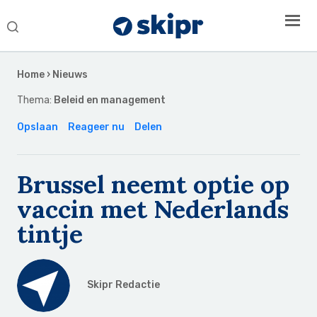
Search
this
Secondary
website
Sidebar
Home
›
Nieuws
Thema:
Beleid en management
Opslaan
Reageer nu
Delen
Brussel neemt optie op
vaccin met Nederlands
tintje
Skipr Redactie