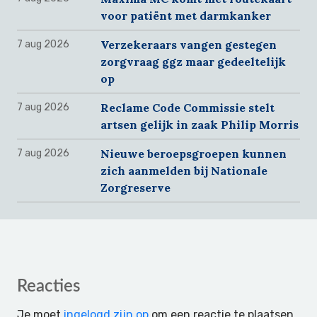
voor patiënt met darmkanker
Verzekeraars vangen gestegen
7 aug 2026
zorgvraag ggz maar gedeeltelijk
op
Reclame Code Commissie stelt
7 aug 2026
artsen gelijk in zaak Philip Morris
Nieuwe beroepsgroepen kunnen
7 aug 2026
zich aanmelden bij Nationale
Zorgreserve
Reader
Reacties
Interactions
Je moet
ingelogd zijn op
om een reactie te plaatsen.