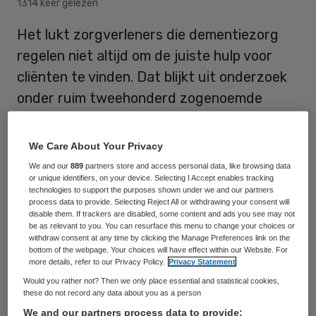
1314 keer gelezen
Het lukt zorgverleners die dementiezorg
regelen niet altijd om de juiste hulp voor
cliënten te vinden. Dat blijkt uit onderzoek
onder ruim tweehonderd zogenoemde
casemanagers dat vrijdag wordt
gepresenteerd, schrijft het
AD
.
We Care About Your Privacy
We and our
889
partners store and access personal data, like browsing data
or unique identifiers, on your device. Selecting I Accept enables tracking
Vier van de vijf zorgmedewerkers maken
technologies to support the purposes shown under we and our partners
process data to provide. Selecting Reject All or withdrawing your consent will
zich zorgen over de toekomst van
disable them. If trackers are disabled, some content and ads you see may not
be as relevant to you. You can resurface this menu to change your choices or
dementiezorg. Nu al hebben zo’n 290.000
withdraw consent at any time by clicking the Manage Preferences link on the
Nederlanders de diagnose dementie. Met
bottom of the webpage. Your choices will have effect within our Website. For
more details, refer to our Privacy Policy.
Privacy Statement
de groei van het aantal ouderen neemt het
Would you rather not? Then we only place essential and statistical cookies,
aantal mensen met dementie naar
these do not record any data about you as a person
We and our partners process data to provide: