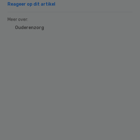
Reageer op dit artikel
Meer over:
Ouderenzorg
Primary
Sidebar