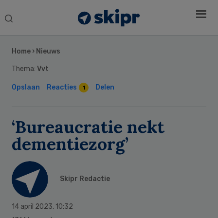
Search
this
Secondary
website
Sidebar
Home
›
Nieuws
Thema:
Vvt
Opslaan
Reacties
Delen
1
‘Bureaucratie nekt
dementiezorg’
Skipr Redactie
14 april 2023
,
10:32