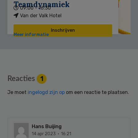
Teamdynamiek
09:00 - 16:30
Van der Valk Hotel
Inschrijven
Meer informatie
Reader
Reacties
1
Interactions
Je moet
ingelogd zijn op
om een reactie te plaatsen.
Hans Buijing
14 apr 2023 · 16:21