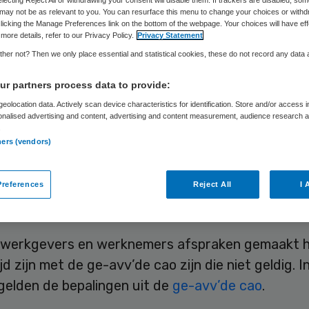
rklaard
may not be as relevant to you. You can resurface this menu to change your choices or withd
licking the Manage Preferences link on the bottom of the webpage. Your choices will have eff
more details, refer to our Privacy Policy.
Privacy Statement
her not? Then we only place essential and statistical cookies, these do not record any data
Corine Lutz
1 mei 2023
,
10:40
2194 keer gelezen
r partners process data to provide:
eolocation data. Actively scan device characteristics for identification. Store and/or access 
onalised advertising and content, advertising and content measurement, audience research 
.
ehandicaptenzorg 2021-2024 is algemeen verbin
ners (vendors)
 (AVV) door minister van SZW Karien van Gennip. 
dat de cao-afspraken van toepassing zijn op alle
references
Reject All
I 
rs en werknemers in de gehandicaptenzorg.
werkgevers en werknemers afspraken gemaakt 
ijd zijn met de ge-avv’de cao zijn die niet geldig. I
gelden de bepalingen uit de
ge-avv’de cao
.