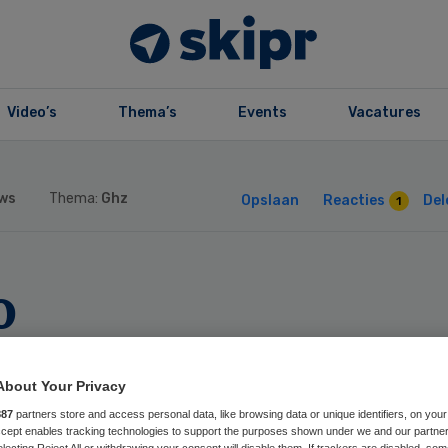
Video’s
Thema’s
Events
Vacatures
ws
Thema:
Ghz
Opslaan
Reacties
Del
1
o
handicaptenzorg
About Your Privacy
gemeen verbinde
887
partners store and access personal data, like browsing data or unique identifiers, on your
Accept enables tracking technologies to support the purposes shown under we and our partne
electing Reject All or withdrawing your consent will disable them. If trackers are disabled, so