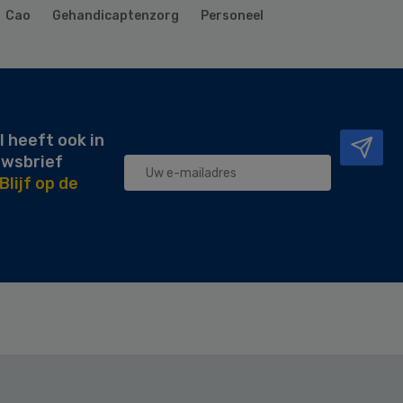
Cao
Gehandicaptenzorg
Personeel
l heeft ook in
uwsbrief
Blijf op de