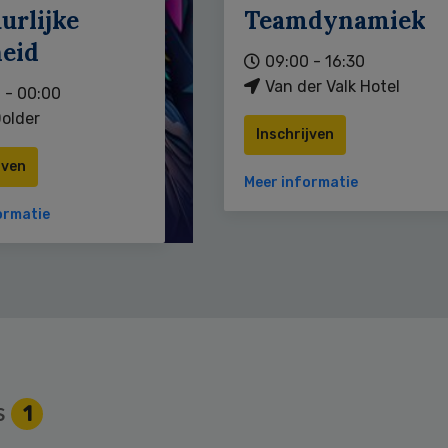
urlijke
Teamdynamiek
heid
09:00 - 16:30
Van der Valk Hotel
 - 00:00
older
Inschrijven
jven
Meer informatie
ormatie
s
1