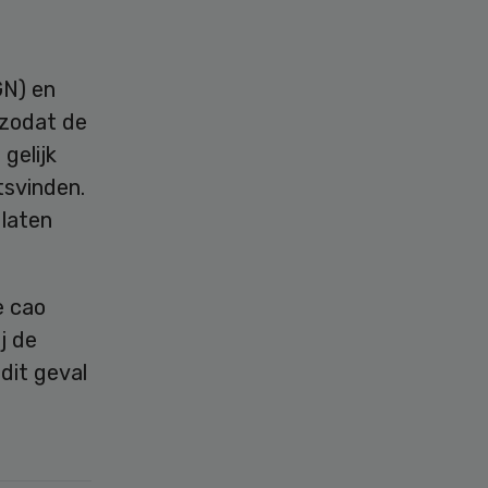
GN) en
 zodat de
gelijk
tsvinden.
laten
e cao
j de
 dit geval