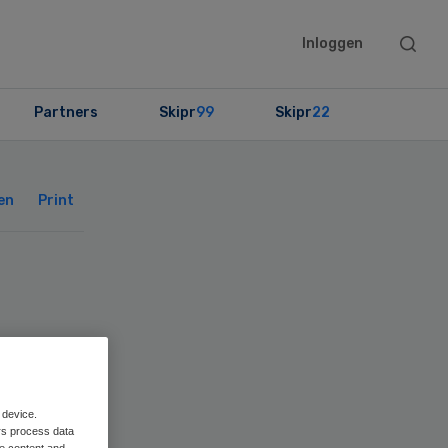
Searc
Inloggen
this
websit
Partners
Skipr
99
Skipr
22
Primary
Sidebar
en
Print
nd
 device.
rs process data
me content and