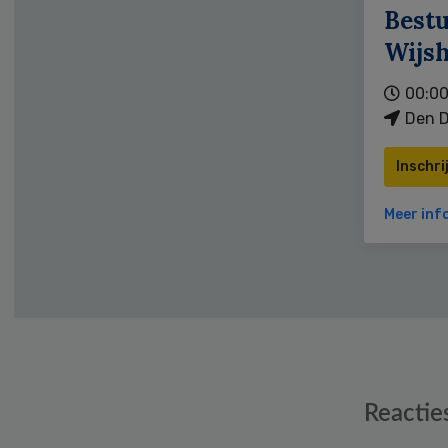
Bestu
Wijs
00:00
Den D
Inschri
Meer inf
Reader
Reactie
Interactions