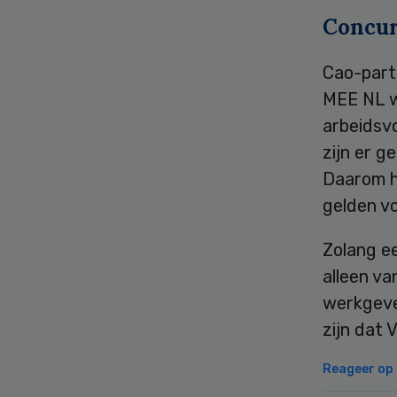
Concur
Cao-part
MEE NL wi
arbeidsvo
zijn er 
Daarom h
gelden vo
Zolang ee
alleen va
werkgever
zijn dat
Reageer op d