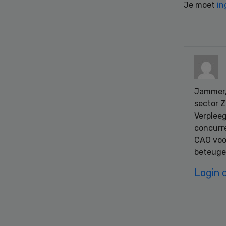
Je moet
in
Jammer, 
sector 
Verplee
concurr
CAO voo
beteuge
Login 