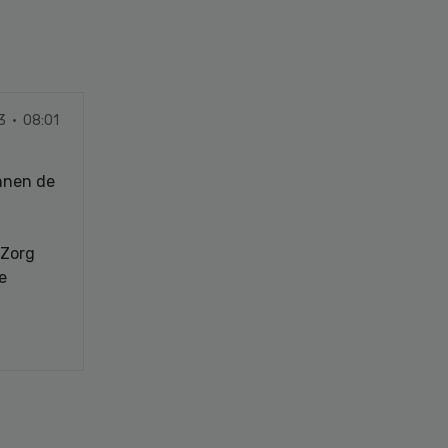
3 · 08:01
nnen de
 Zorg
e