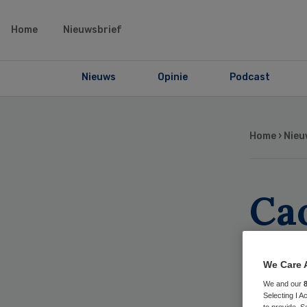
Home
Nieuwsbrief
Nieuws
Opinie
Podcast
Home
›
Nieu
Ca
ge
We Care 
al
We and our
Selecting I 
to provide. S