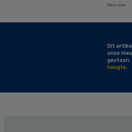
Meer over:
Secondary
Sidebar
Dit artike
onze nie
gestaan.
hoogte.