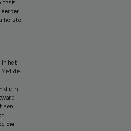
 basis
e eerder
p herstel
 in het
. Met de
 die in
ftware
t een
ch
og die