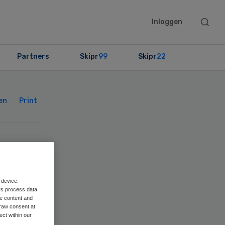
Searc
Inloggen
this
websit
Partners
Skipr
99
Skipr
22
Primary
Sidebar
en
Print
is
0
 device.
rs process data
me content and
bij
raw consent at
ect within our