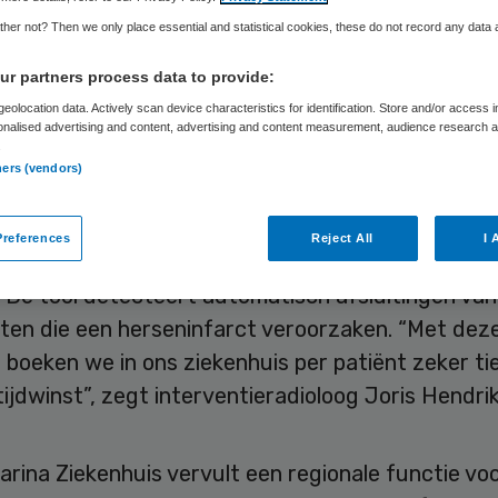
roertezorg
her not? Then we only place essential and statistical cookies, these do not record any data
r partners process data to provide:
eolocation data. Actively scan device characteristics for identification. Store and/or access 
onalised advertising and content, advertising and content measurement, audience research 
Laura van Elst
31 oktober 2022
,
10:28
1240 keer gelezen
.
ners (vendors)
rina Ziekenhuis beschikt sinds kort over een appl
references
Reject All
I 
aakt van artificial intelligence (AI) bij patiënten 
 De tool detecteert automatisch afsluitingen van
ten die een herseninfarct veroorzaken. “Met dez
boeken we in ons ziekenhuis per patiënt zeker ti
ijdwinst”, zegt interventieradioloog Joris Hendrik
rina Ziekenhuis vervult een regionale functie vo