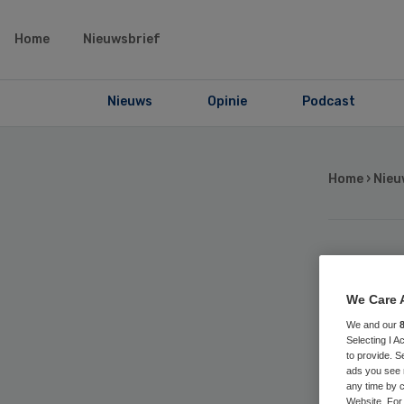
Home
Nieuwsbrief
Nieuws
Opinie
Podcast
Home
›
Nieu
Ca
We Care 
bo
We and our
Selecting I 
to provide. S
min
ads you see 
any time by c
Website. For 