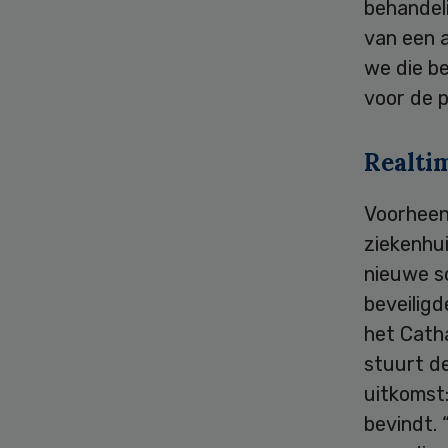
behandel
van een 
we die b
voor de p
Realti
Voorheen 
ziekenhu
nieuwe s
beveiligd
het Cath
stuurt de
uitkomst:
bevindt. 