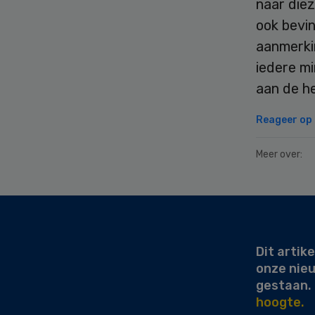
naar die
ook bevin
aanmerkin
iedere m
aan de he
Reageer op d
Meer over:
Secondary
Sidebar
Dit artike
onze nie
gestaan.
hoogte.