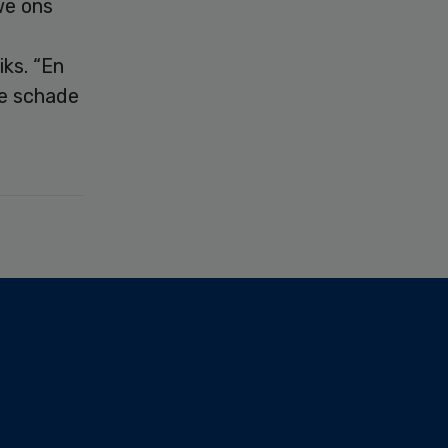
we ons
ks. “En
re schade