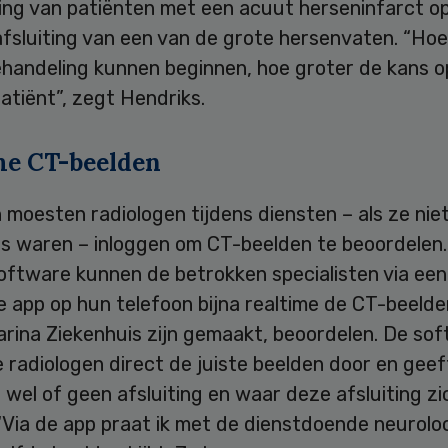
ing van patiënten met een acuut herseninfarct op
afsluiting van een van de grote hersenvaten. “Ho
ehandeling kunnen beginnen, hoe groter de kans o
atiënt”, zegt Hendriks.
me CT-beelden
moesten radiologen tijdens diensten – als ze niet
is waren – inloggen om CT-beelden te beoordelen
oftware kunnen de betrokken specialisten via een
e app op hun telefoon bijna realtime de CT-beelden
arina Ziekenhuis zijn gemaakt, beoordelen. De so
 radiologen direct de juiste beelden door en geef
 wel of geen afsluiting en waar deze afsluiting zi
“Via de app praat ik met de dienstdoende neurolo