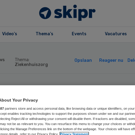
Video’s
Thema’s
Events
Vacatures
ws
Thema:
Opslaan
Reageer nu
Del
Ziekenhuiszorg
tharina Ziekenhu
About Your Privacy
ekt met AI-app 1
887
partners store and access personal data, like browsing data or unique identifiers, on your
Accept enables tracking technologies to support the purposes shown under we and our partne
electing Reject All or withdrawing your consent will disable them. If trackers are disabled, so
uten tijdswinst 
may not be as relevant to you. You can resurface this menu to change your choices or withd
licking the Manage Preferences link on the bottom of the webpage. Your choices will have eff
more details, refer to our Privacy Policy.
Privacy Statement