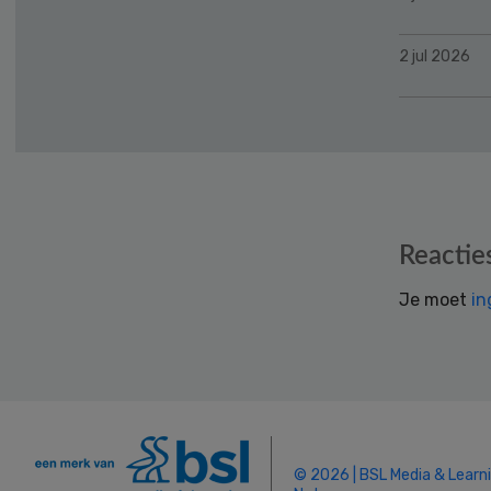
2 jul 2026
Reader
Reactie
Interactions
Je moet
in
© 2026 | BSL Media & Learn