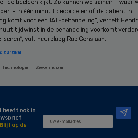
zelfde beelden kijkt. Zo kunnen we samen – waar 
den – in één minuut beoordelen of de patiënt in
g komt voor een IAT-behandeling”, vertelt Hendri
inuut tijdwinst in de behandeling voorkomt verde
rsenen”, vult neuroloog Rob Gons aan.
it artikel
Technologie
Ziekenhuizen
l heeft ook in
uwsbrief
Blijf op de