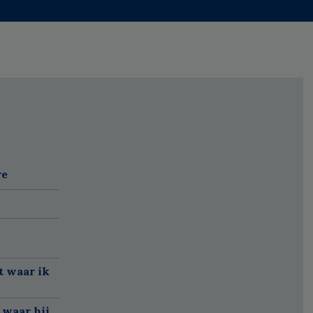
re
t waar ik
 waar hij