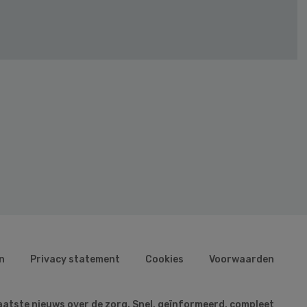
n
Privacy statement
Cookies
Voorwaarden
aatste nieuws over de zorg. Snel, geïnformeerd, compleet