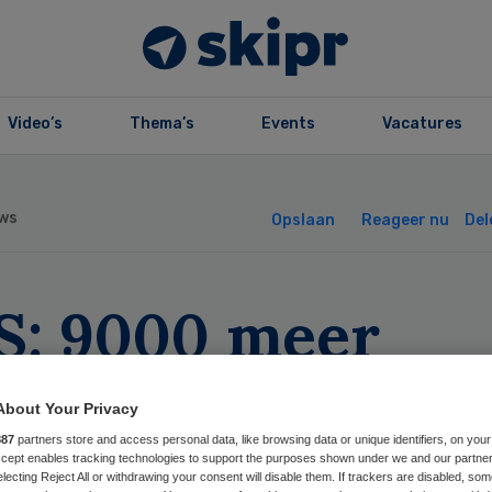
Video’s
Thema’s
Events
Vacatures
ws
Opslaan
Reageer nu
Del
S: 9000 meer
rfgevallen door
About Your Privacy
rona
887
partners store and access personal data, like browsing data or unique identifiers, on your
Accept enables tracking technologies to support the purposes shown under we and our partne
electing Reject All or withdrawing your consent will disable them. If trackers are disabled, so