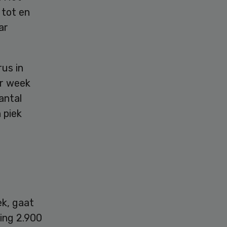
 tot en
ar
rus in
er week
antal
 piek
ek, gaat
ing 2.900