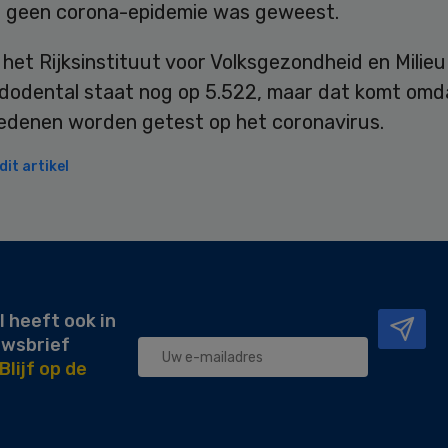
 er geen corona-epidemie was geweest.
het Rijksinstituut voor Volksgezondheid en Milie
dodental staat nog op 5.522, maar dat komt omda
rledenen worden getest op het coronavirus.
it artikel
l heeft ook in
uwsbrief
Blijf op de