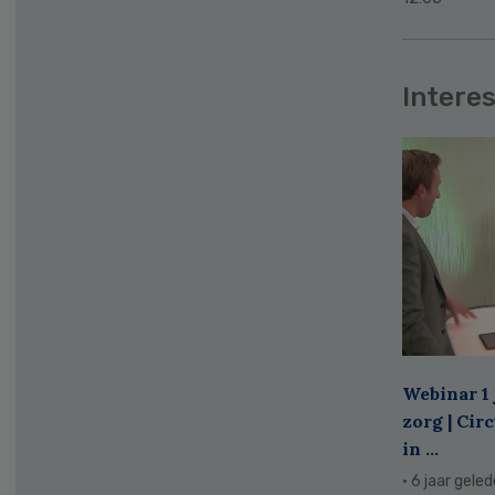
Interes
Webinar 1 
zorg | Cir
in ...
· 6 jaar gele