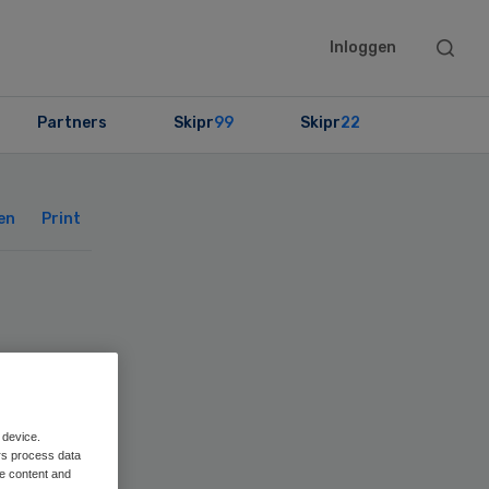
Searc
Inloggen
this
websit
Partners
Skipr
99
Skipr
22
Primary
Sidebar
en
Print
 device.
rs process data
me content and