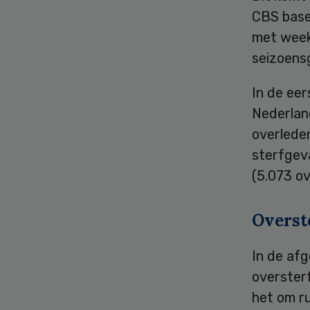
CBS basee
met week 
seizoens
In de eer
Nederlan
overlede
sterfgeva
(5.073 ov
Overst
In de afg
overster
het om r