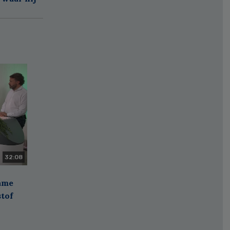
32:08
zame
stof