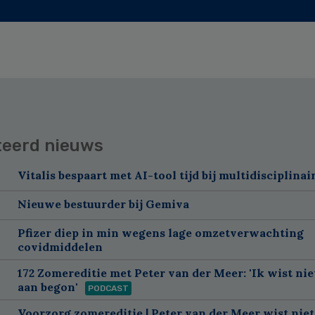
teerd nieuws
Vitalis bespaart met AI-tool tijd bij multidisciplinai
Nieuwe bestuurder bij Gemiva
Pfizer diep in min wegens lage omzetverwachting
covidmiddelen
172 Zomereditie met Peter van der Meer: 'Ik wist nie
aan begon'
PODCAST
Voorzorg zomereditie | Peter van der Meer wist niet