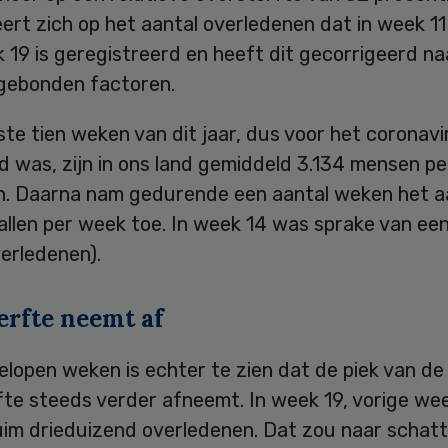
rt zich op het aantal overledenen dat in week 11
19 is geregistreerd en heeft dit gecorrigeerd na
gebonden factoren.
ste tien weken van dit jaar, dus voor het coronavi
d was, zijn in ons land gemiddeld 3.134 mensen p
n. Daarna nam gedurende een aantal weken het a
llen per week toe. In week 14 was sprake van een
erledenen).
erfte neemt af
elopen weken is echter te zien dat de piek van de
fte steeds verder afneemt. In week 19, vorige we
uim drieduizend overledenen. Dat zou naar schatt