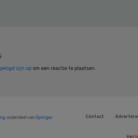
s
gelogd zijn op
om een reactie te plaatsen.
Contact
Advertere
ing
, onderdeel van
Springer
Het l