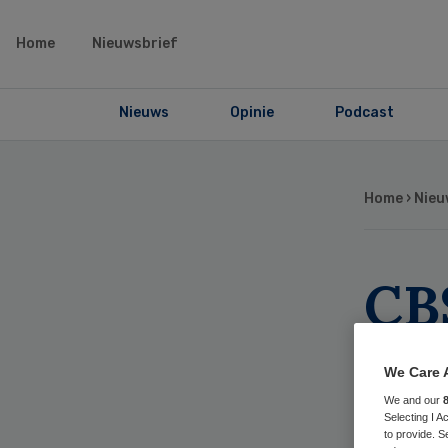
Home
Nieuwsbrief
Nieuws
Opinie
Podcast
Home
›
Nieu
CB
ste
We Care 
co
We and our
Selecting I 
to provide. S