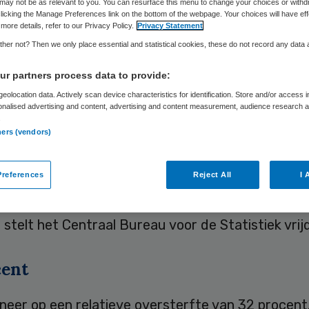
may not be as relevant to you. You can resurface this menu to change your choices or withd
licking the Manage Preferences link on the bottom of the webpage. Your choices will have eff
more details, refer to our Privacy Policy.
Privacy Statement
Skipr Redactie
15 mei 2020
,
12:58
657 keer gelezen
her not? Then we only place essential and statistical cookies, these do not record any data
r partners process data to provide:
uitbraak van het coronavirus in Nederland zijn bij
eolocation data. Actively scan device characteristics for identification. Store and/or access 
onalised advertising and content, advertising and content measurement, audience research 
zend meer mensen overleden dan normaal zou zij
.
iode. Dat meldt het CBS.
ners (vendors)
references
Reject All
I 
 overleden bijna 36.000 mensen, terwijl naar scha
ensen zouden zijn overleden als er geen epidemi
stelt het Centraal Bureau voor de Statistiek vrij
cent
neer op een relatieve oversterfte van 32 procent