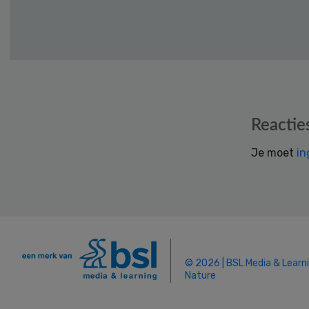
Reader
Reactie
Interactions
Je moet
in
© 2026 | BSL Media & Learn
Nature